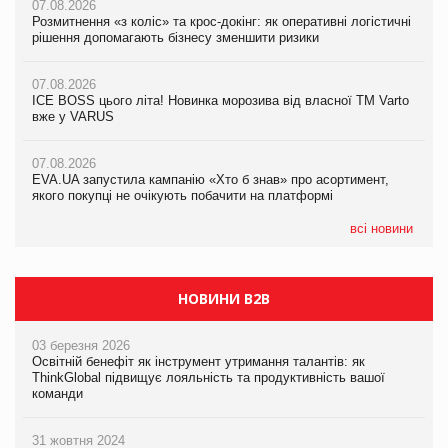
07.08.2026
07.08.2026
Розмитнення «з коліс» та крос-докінг: як оперативні логістичні
07.08.2026
Kraft Heinz скоротила збиток у першому півріччі
рішення допомагають бізнесу зменшити ризики
EVA.UA запустила кампанію «Хто б знав» про асортимент,
якого покупці не очікують побачити на платформі
07.08.2026
07.08.2026
Продажі Hugo Boss впали на 9%
ICE BOSS цього літа! Новинка морозива від власної ТМ Varto
06.08.2026
вже у VARUS
Смачна новинка для хвостатих: у VARUS з’явилися паучі
07.08.2026
Varto Paw expert від власної ТМ Varto!
Франція заборонила рекламні дзвінки без згоди клієнтів
07.08.2026
EVA.UA запустила кампанію «Хто б знав» про асортимент,
05.08.2026
якого покупці не очікують побачити на платформі
Мережа супермаркетів VARUS купує мережу магазинів
формату convenience store КОЛО: об’єднана компанія
налічуватиме 374 магазини
всі новини
НОВИНИ B2B
03 березня 2026
Освітній бенефіт як інструмент утримання талантів: як
ThinkGlobal підвищує лояльність та продуктивність вашої
команди
31 жовтня 2024