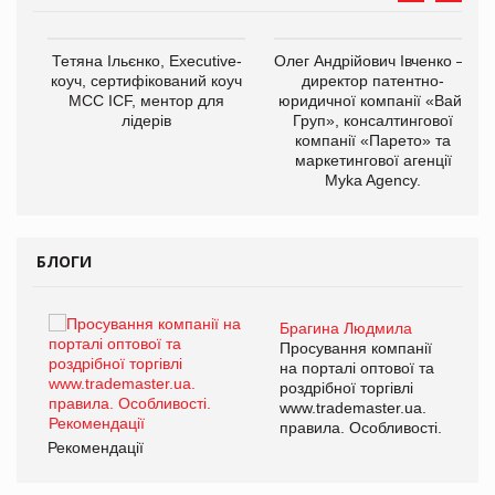
,
Тетяна Ільєнко, Executive-
Олег Андрійович Івченко —
ОВ
коуч, сертифікований коуч
директор патентно-
МСС ICF, ментор для
юридичної компанії «Вайз
лідерів
Груп», консалтингової
компанії «Парето» та
маркетингової агенції
Myka Agency.
БЛОГИ
Брагина Людмила
ї
Просування компанії
а
на порталі оптової та
роздрібної торгівлі
www.trademaster.ua.
і.
правила. Особливості.
Рекомендації
Ре