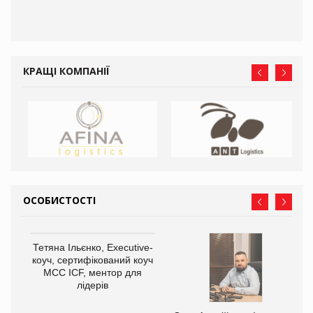
КРАЩІ КОМПАНІЇ
ОСОБИСТОСТІ
,
Тетяна Ільєнко, Executive-
ОВ
коуч, сертифікований коуч
МСС ICF, ментор для
лідерів