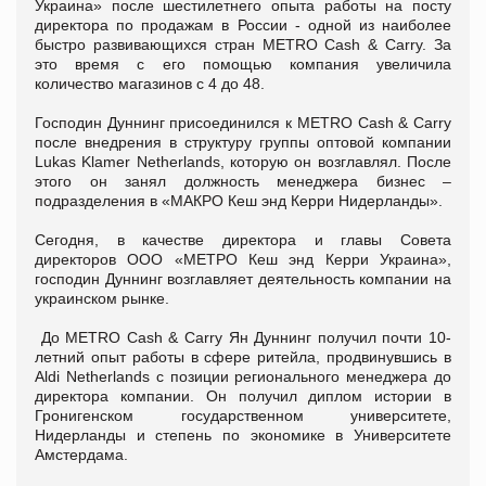
Украина» после шестилетнего опыта работы на посту
директора по продажам в России - одной из наиболее
быстро развивающихся стран METRO Cash & Carry. За
это время с его помощью компания увеличила
количество магазинов с 4 до 48.
Господин Дуннинг присоединился к
METRO
Cash
&
Carry
после внедрения в структуру группы оптовой компании
Lukas
Klamer
Netherlands
, которую он возглавлял. После
этого он занял должность менеджера бизнес –
подразделения в «МАКРО Кеш энд Керри Нидерланды».
Сегодня, в качестве директора и главы Совета
директоров ООО «МЕТРО Кеш энд Керри Украина»,
господин Дуннинг возглавляет деятельность компании на
украинском рынке.
До
METRO
Cash
&
Carry
Ян Дуннинг получил почти 10-
летний опыт работы в сфере ритейла, продвинувшись в
Aldi
Netherlands
с позиции регионального менеджера до
директора компании. Он получил диплом истории в
Гронигенском государственном университете,
Нидерланды и степень по экономике в Университете
Амстердама.