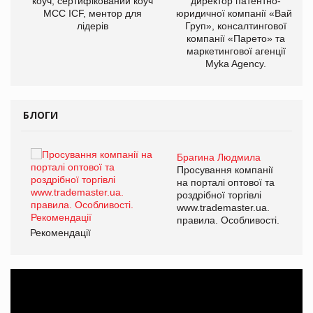
ОВ
коуч, сертифікований коуч
директор патентно-
МСС ICF, ментор для
юридичної компанії «Вайз
лідерів
Груп», консалтингової
компанії «Парето» та
маркетингової агенції
Myka Agency.
БЛОГИ
Брагина Людмила
ї
Просування компанії
а
на порталі оптової та
роздрібної торгівлі
www.trademaster.ua.
і.
правила. Особливості.
Рекомендації
Ре