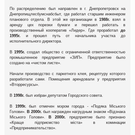
По распределению был направлен в г. Днепропетровск на
Днепропищлесбумснабсбыт, где работал старшим инженером
планового отдела. В этой же организации в
1988г.
взял в
аренду цех порезки бумаги и перешел работать в
производственный кооператив «Лидер»
. Где проработал
до
1995г.
и прошел путь от начальника участка до
исполнительного директора.
В
1995г.
создал общество с ограниченной ответственностью
промышленное предприятие
«ЗИП».
Предприятие было
создано на «чистом листе».
Начали производство с паркетного клея, рецептуру которого
разработали сами. Помещения арендовали у предприятия
«Вторресурсы».
В
1998г.
был избран депутатом Городского совета.
В
1
999г.
был отмечен мэром города - «Подяка Мiського
Голови».
В
2000г
.
был награжден нагрудным знаком «Вiдзнака
Мiського Голови».
В
2000г.
предприятие было признано
«Краще пiдприємство мiста» в коминации
«Предпринимательство».