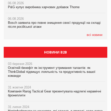
06.08.2026
06.08.2026
P&G купує виробника харчових добавок Thorne
P&G купує виробника харчових добавок Thorne
05.08.2026
Смачне поповнення дитячого меню: у VARUS з’явилися
06.08.2026
06.08.2026
новинки від ТМ ТОКЕРИ
Bosch заявила про повне знищення своєї продукції на складі
Bosch заявила про повне знищення своєї продукції на складі
після російської атаки
після російської атаки
05.08.2026
Сергій Лісунов про заморожені хлібобулочні вироби на
всі новини
PrivateLabel&FMCG Master 2026
НОВИНИ B2B
03 березня 2026
Освітній бенефіт як інструмент утримання талантів: як
ThinkGlobal підвищує лояльність та продуктивність вашої
команди
31 жовтня 2024
Компанія Rarog Tactical Gear презентувала надлегкі керамічні
бронеплити
31 липня 2024
Напівфабрикати та консерви, які стануть в пригоді, коли довго