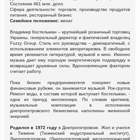
Состояние 461 млн. долл.
Сфера деятельности: торговля, производство продуктов
питания, ресторанный бизнес
Семейное положение:
женат
Владимир Костельман – крупнейший розничный торговец
Украины, генеральный директор и фактический владелец
Fozzy Group. Стиль его руководства – демократичный, с
использованием элементов авторитаризма. В свободное
время увлекается литературой, музыкой и кино. Именно
музыка дает ему хорошую энергетическую подзарядку и
возвращает душевные силы. Вдохновляющим фактором
считает работу.
Пока бизнес предпринимателя покоряет новые
финансовые рубежи, он занимается музыкой. Рок-группа
Ремонт воды, в составе которой выступает Костельман, -
одна из причуд миллионера. По словам критиков,
музыкальные композиции в исполнении
днепропетровского бизнесмена наполнены жизненной
энергией.
Родился в 1972 году
в Днепропетровске. Жил и учился
в Тюмени (Тюменский индустриальный институт),
Днепропетровске (Днепропетровский металлургический