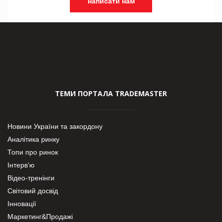
написати нам
ТЕМИ ПОРТАЛА TRADEMASTER
Новини України та закордону
Аналітика ринку
Топи про ринок
Інтерв’ю
Відео-тренінги
Світовий досвід
Інновації
Маркетинг&Продажі