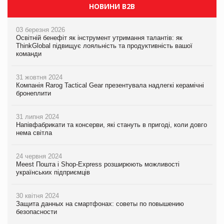
НОВИНИ B2B
03 березня 2026
Освітній бенефіт як інструмент утримання талантів: як
ThinkGlobal підвищує лояльність та продуктивність вашої
команди
31 жовтня 2024
Компанія Rarog Tactical Gear презентувала надлегкі керамічні
бронеплити
31 липня 2024
Напівфабрикати та консерви, які стануть в пригоді, коли довго
нема світла
24 червня 2024
Meest Пошта і Shop-Express розширюють можливості
українських підприємців
30 квітня 2024
Защита данных на смартфонах: советы по повышению
безопасности