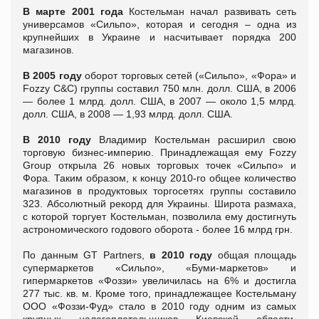
В марте 2001 года
Костельман начал развивать сеть
универсамов «Сильпо», которая и сегодня – одна из
крупнейших в Украине и насчитывает порядка 200
магазинов.
В 2005 году
оборот торговых сетей («Сильпо», «Фора» и
Fozzy C&C) группы составил 750 млн. долл. США, в 2006
— более 1 млрд. долл. США, в 2007 — около 1,5 млрд.
долл. США, в 2008 — 1,93 млрд. долл. США.
В 2010 году
Владимир Костельман расширил свою
торговую бизнес-империю. Принадлежащая ему Fozzy
Group открыла 26 новых торговых точек «Сильпо» и
Фора. Таким образом, к концу 2010-го общее количество
магазинов в продуктовых торгосетях группы составило
323. Абсолютный рекорд для Украины. Широта размаха,
с которой торгует Костельман, позволила ему достигнуть
астрономического годового оборота - более 16 млрд грн.
По данным GT Partners,
в 2010 году
общая площадь
супермаркетов «Сильпо», «Буми-маркетов» и
гипермаркетов «Фоззи» увеличилась на 6% и достигла
277 тыс. кв. м. Кроме того, принадлежащее Костельману
ООО «Фоззи-Фуд» стало в 2010 году одним из самых
крупных налогоплательщиков Киевской области,