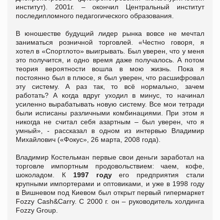
институт). 2001г. – окончил Центральный институт
последипломного педагогического образования.
В юношестве будущий лидер рынка вовсе не мечтал
заниматься розничной торговлей. «Честно говоря, я
хотел в «Спортлото» выигрывать. Был уверен, что у меня
это получится, и одно время даже получалось. А потом
теория вероятности вошла в мою жизнь. Пока я
постоянно был в плюсе, я был уверен, что расшифровал
эту систему. А раз так, то всё нормально, зачем
работать? А когда вдруг уходил в минус, то начинал
усиленно вырабатывать новую систему. Все мои тетради
были исписаны различными комбинациями. При этом я
никогда не считал себя азартным – был уверен, что я
умный», - рассказал в одном из интервью Владимир
Михайлович («Фокус», 26 марта, 2008 года).
Владимир Костельман первые свои деньги заработал на
торговле импортным продовольствием: чаем, кофе,
шоколадом. К
1997 году
его предприятия стали
крупными импортерами и оптовиками, и уже в 1998 году
в Вишневом под Киевом был открыт первый гипермаркет
Fozzy Cash&Carry. С 2000 г. он – руководитель холдинга
Fozzy Group.