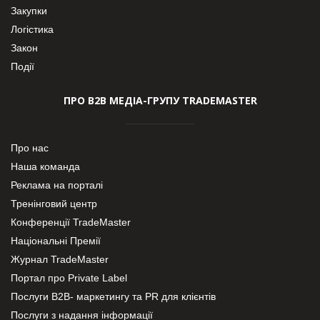
Закупки
Логістика
Закон
Події
ПРО В2В МЕДІА-ГРУПУ TRADEMASTER
Про нас
Наша команда
Реклама на порталі
Тренінговий центр
Конференції TradeMaster
Національні Премії
Журнал TradeMaster
Портал про Private Label
Послуги В2В- маркетингу та PR для клієнтів
Послуги з надання інформації