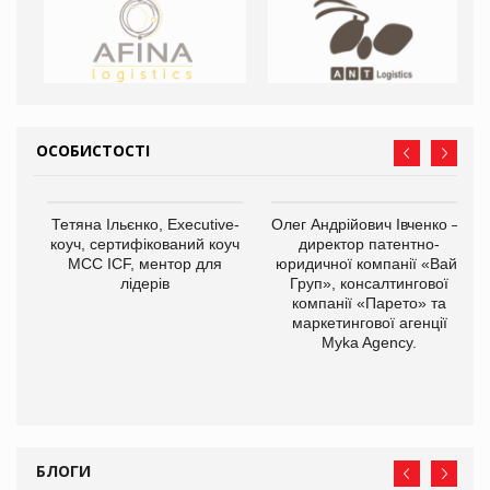
ОСОБИСТОСТІ
Тетяна Ільєнко, Executive-
Олег Андрійович Івченко —
коуч, сертифікований коуч
директор патентно-
МСС ICF, ментор для
юридичної компанії «Вайз
лідерів
Груп», консалтингової
компанії «Парето» та
маркетингової агенції
Myka Agency.
БЛОГИ