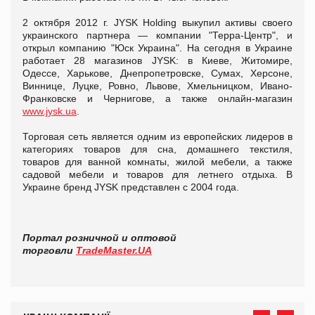
2 октября 2012 г. JYSK Holding выкупил активы своего
украинского партнера — компании "Терра-Центр", и
открыл компанию "Юск Украина". На сегодня в Украине
работает 28 магазинов JYSK: в Киеве, Житомире,
Одессе, Харькове, Днепропетровске, Сумах, Херсоне,
Виннице, Луцке, Ровно, Львове, Хмельницком, Ивано-
Франковске и Чернигове, а также онлайн-магазин
www.jysk.ua
.
Торговая сеть является одним из европейских лидеров в
категориях товаров для сна, домашнего текстиля,
товаров для ванной комнаты, жилой мебели, а также
садовой мебели и товаров для летнего отдыха. В
Украине бренд JYSK представлен с 2004 года.
Портал розничной и оптовой
торговли
TradeMaster.UA