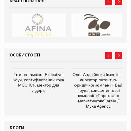
КРАЩІ КОМПАНІЇ
ОСОБИСТОСТІ
,
Тетяна Ільєнко, Executive-
Олег Андрійович Івченко —
ОВ
коуч, сертифікований коуч
директор патентно-
МСС ICF, ментор для
юридичної компанії «Вайз
лідерів
Груп», консалтингової
компанії «Парето» та
маркетингової агенції
Myka Agency.
БЛОГИ