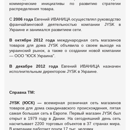
коммерческие инициативы по развитию стратегии
распределения товара.
С
2006 года
Евгений ИВАНИЦА осуществлял руководство
франчайзинговой деятельностью компании JYSK в
Украине и занимался развитием сети.
В октябре 2012 года
международная сеть магазинов
товаров для дома JYSK объявила о своем выходе на
украинский рынок, а также о создании новой компании
— ООО "ЮСК Украина".
В декабре 2012 года
Евгений ИВАНИЦА назначен
исполнительным директором JYSK в Украине.
Справка ТМ:
JYSK (ЮСК)
—
всемирная розничная сеть магазинов
товаров для дома скандинавского происхождения, пятая
самая большая сеть в Европе. Первый магазин JYSK был
открыт в 1979 году в Дании. На сегодняшний день сеть
насчитывает 2200 торговых объектов в 37 странах мира.
В компании работает почти 17 тыс. человек.