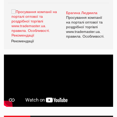
Брагина Людмила
ї
Просування компанії
а
на порталі оптової та
роздрібної торгівлі
www.trademaster.ua.
і.
правила. Особливості.
Рекомендації
Ре