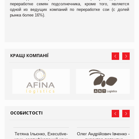
переработке семян подсолнечника, кроме того, является
одной из ведущих компаний по переработке сои (с долей
рынка более 16%).
КРАЩІ КОМПАНІЇ
ОСОБИСТОСТІ
,
Тетяна Ільєнко, Executive-
Олег Андрійович Івченко —