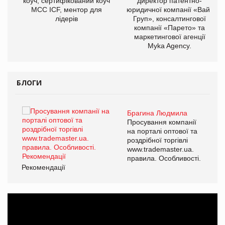
ОВ
коуч, сертифікований коуч
директор патентно-
МСС ICF, ментор для
юридичної компанії «Вайз
лідерів
Груп», консалтингової
компанії «Парето» та
маркетингової агенції
Myka Agency.
БЛОГИ
Брагина Людмила
ї
Просування компанії
а
на порталі оптової та
роздрібної торгівлі
www.trademaster.ua.
і.
правила. Особливості.
Рекомендації
Ре