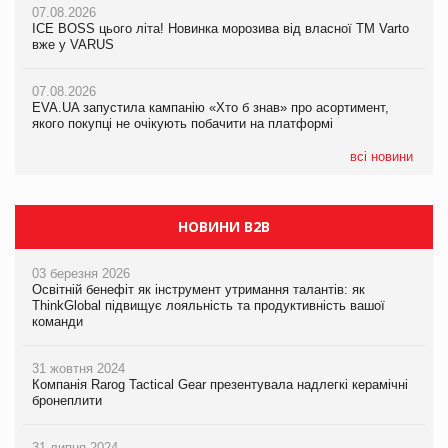
07.08.2026
Продажі Hugo Boss впали на 9%
ICE BOSS цього літа! Новинка морозива від власної ТМ Varto
06.08.2026
вже у VARUS
Смачна новинка для хвостатих: у VARUS з’явилися паучі
07.08.2026
Varto Paw expert від власної ТМ Varto!
Франція заборонила рекламні дзвінки без згоди клієнтів
07.08.2026
EVA.UA запустила кампанію «Хто б знав» про асортимент,
05.08.2026
якого покупці не очікують побачити на платформі
Мережа супермаркетів VARUS купує мережу магазинів
формату convenience store КОЛО: об’єднана компанія
налічуватиме 374 магазини
всі новини
НОВИНИ B2B
03 березня 2026
Освітній бенефіт як інструмент утримання талантів: як
ThinkGlobal підвищує лояльність та продуктивність вашої
команди
31 жовтня 2024
Компанія Rarog Tactical Gear презентувала надлегкі керамічні
бронеплити
31 липня 2024