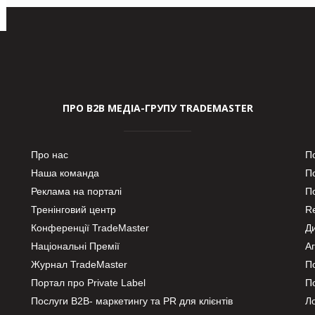
ПРО В2В МЕДІА-ГРУПУ TRADEMASTER
Про нас
П
Наша команда
П
Реклама на порталі
По
Тренінговий центр
Re
Конференції TradeMaster
Д
Національні Премії
А
Журнал TradeMaster
П
Портал про Private Label
П
Послуги В2В- маркетингу та PR для клієнтів
Ло