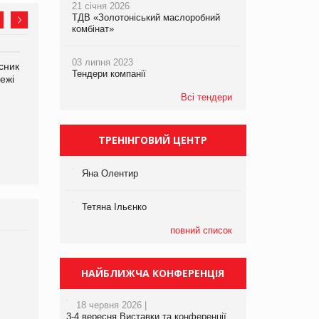
21 січня 2026
ТДВ «Золотоніський маслоробний
комбінат»
03 липня 2023
сник
Олексій Логачов-Михайлов
Яна Сараніна, директор
Тендери компанії
ежі
Файно маркет Директор
компанії «УкраМарин»
департаменту з
Всі тендери
виробництва
ТРЕНІНГОВИЙ ЦЕНТР
Яна Олентир
Тетяна Ільєнко
повний список
Брагина Людмила
Просування компанії на
НАЙБЛИЖЧА КОНФЕРЕНЦІЯ
порталі оптової та роздрібної
торгівлі www.trademaster.ua.
18 червня 2026 |
правила. Особливості.
3-4 вересня Виставки та конференції