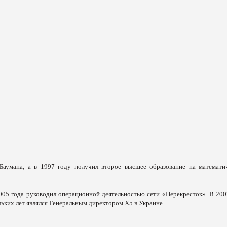
умана, а в 1997 году получил второе высшее образование на математи
005 года руководил операционной деятельностью сети «Перекресток». В 200
ольких лет являлся Генеральным директором Х5 в Украине.