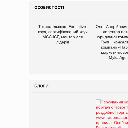
ОСОБИСТОСТІ
арас Ігорович,
Тетяна Ільєнко, Executive-
Олег Андрійович
иробництва ТОВ
коуч, сертифікований коуч
директор пат
Герчак"
МСС ICF, ментор для
юридичної компа
лідерів
Груп», консал
компанії «Пар
маркетингової
Myka Agen
БЛОГИ
Брагина Людмила
Просування компанії на
порталі оптової та роздрібної
торгівлі www.trademaster.ua.
правила. Особливості.