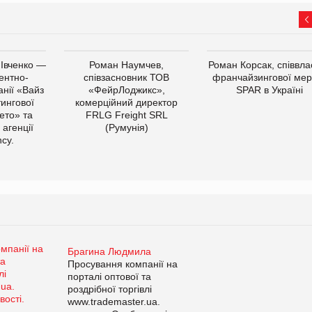
 Івченко —
Роман Наумчев,
Роман Корсак, співвла
ентно-
співзасновник ТОВ
франчайзингової мер
нії «Вайз
«ФейрЛоджикс»,
SPAR в Україні
тингової
комерційний директор
ето» та
FRLG Freight SRL
 агенції
(Румунія)
cy.
Брагина Людмила
Просування компанії на
порталі оптової та
роздрібної торгівлі
www.trademaster.ua.