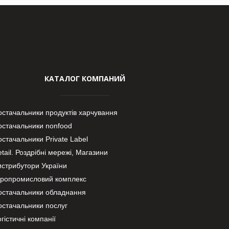
КАТАЛОГ КОМПАНИЙ
остачальники продуктів харчування
остачальники nonfood
стачальники Private Label
tail. Роздрібні мережі, Магазини
истрибутори України
гропромисловий комплекс
остачальники обладнання
остачальники послуг
гістичні компанії