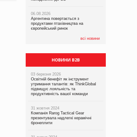
06.08.2026
06.08.2026
05.08.2026
Аргентина повертається з
Аргентина повертається з
Смачне поповнення дитячого меню:
продуктами птахівництва на
продуктами птахівництва на
у VARUS з’явилися новинки від ТМ
європейський ринок
європейський ринок
ТОКЕРИ
всі новини
05.08.2026
Сергій Лісунов про заморожені
хлібобулочні вироби на
PrivateLabel&FMCG Master 2026
НОВИНИ B2B
03 березня 2026
Освітній бенефіт як інструмент
утримання талантів: як ThinkGlobal
підвищує лояльність та
продуктивність вашої команди
31 жовтня 2024
Компанія Rarog Tactical Gear
презентувала надлегкі керамічні
бронеплити