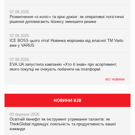
вже у VARUS
07.08.2026
07.08.2026
Розмитнення «з коліс» та крос-докінг: як оперативні логістичні
07.08.2026
Kraft Heinz скоротила збиток у першому півріччі
рішення допомагають бізнесу зменшити ризики
EVA.UA запустила кампанію «Хто б знав» про асортимент,
якого покупці не очікують побачити на платформі
07.08.2026
07.08.2026
Продажі Hugo Boss впали на 9%
ICE BOSS цього літа! Новинка морозива від власної ТМ Varto
06.08.2026
вже у VARUS
Смачна новинка для хвостатих: у VARUS з’явилися паучі
07.08.2026
Varto Paw expert від власної ТМ Varto!
Франція заборонила рекламні дзвінки без згоди клієнтів
07.08.2026
EVA.UA запустила кампанію «Хто б знав» про асортимент,
05.08.2026
якого покупці не очікують побачити на платформі
Мережа супермаркетів VARUS купує мережу магазинів
формату convenience store КОЛО: об’єднана компанія
налічуватиме 374 магазини
всі новини
НОВИНИ B2B
03 березня 2026
Освітній бенефіт як інструмент утримання талантів: як
ThinkGlobal підвищує лояльність та продуктивність вашої
команди