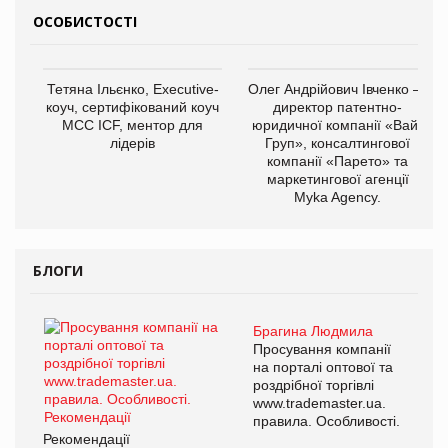
ОСОБИСТОСТІ
Тетяна Ільєнко, Executive-
Олег Андрійович Івченко —
коуч, сертифікований коуч
директор патентно-
МСС ICF, ментор для
юридичної компанії «Вайз
лідерів
Груп», консалтингової
компанії «Парето» та
маркетингової агенції
Myka Agency.
БЛОГИ
Брагина Людмила
Просування компанії
на порталі оптової та
роздрібної торгівлі
www.trademaster.ua.
правила. Особливості.
Рекомендації