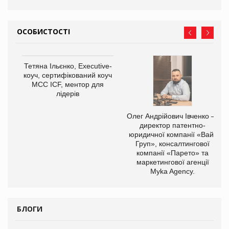
ОСОБИСТОСТІ
,
Тетяна Ільєнко, Executive-
ОВ
коуч, сертифікований коуч
МСС ICF, ментор для
лідерів
Олег Андрійович Івченко —
директор патентно-
юридичної компанії «Вайз
Груп», консалтингової
компанії «Парето» та
маркетингової агенції
Myka Agency.
БЛОГИ