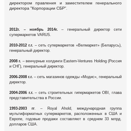
директором правления и заместителем генерального
директора "Корпорации СБР".
2012г. – ноябрь 2014г.
– генеральный директор сети
супермаркетов
VARUS
.
2010-2012 г.г.
– сеть супермаркетов «Велмаркет» (Беларусь),
генеральный директор.
2008 г.
– венчурные холдинги
Eastern
-
Ventures
Holding
(Россия
и СНГ), генеральный директор.
2006-2008 г.г.
– сеть магазинов одежды «Модис», генеральный
директор.
2004-2006 г.г.
– сеть строительных гипермаркетов
OBI
, глава
представительства в России.
1993-2003 гг
. –
Royal
Ahold
, международная группа
мультиформатных супермаркетов, расположенных в США и
Европе, годовые продажи составляют в среднем 33 млрд.
долларов США.