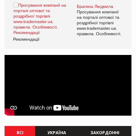
Брагина Людмила
Просування компанії
на порталі оптової та
роздрібної торгівлі
www.trademaster.ua.
правила. Особливості.
Рекомендації
Ре
ВСІ
УКРАЇНА
ЗАКОРДОННІ