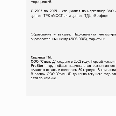
мероприятий.
С 2003 по 2005
– специалист по маркетингу ЗАО 
центр», ТРК «МОСТ-сити центр», ТДЦ «Босфор».
Образование – высшее, Национальная металлургич
образовательный центр (2003-2005), маркетинг.
Справка ТМ:
ООО "Стиль Д"
создано в 2002 году. Первый магазин
ProStor
– крупнейшая национальная розничная сеть
областях страны и более чем 50 городах. В компании 
В планах ООО "Стиль Д" до конца текущего года от
сети по Украине.