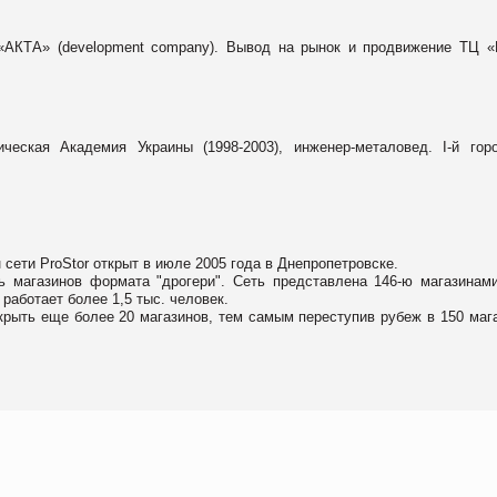
«АКТА» (
development
company
). Вывод на рынок и продвижение ТЦ 
еская Академия Украины (1998-2003), инженер-металовед. І-й гор
 сети ProStor открыт в июле 2005 года в Днепропетровске.
 магазинов формата "дрогери". Сеть представлена 146-ю магазинам
работает более 1,5 тыс. человек.
крыть еще более 20 магазинов, тем самым переступив рубеж в 150 маг