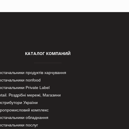
КАТАЛОГ КОМПАНИЙ
остачальники продуктів харчування
остачальники nonfood
стачальники Private Label
tail. Роздрібні мережі, Магазини
истрибутори України
гропромисловий комплекс
остачальники обладнання
остачальники послуг