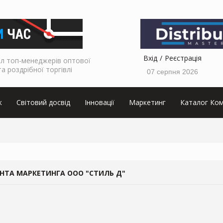
Вхід
Реєстрація
л топ-менеджерів оптової
та роздрібної торгівлі
07 серпня 2026
к
Світовий досвід
Інновації
Маркетинг
Каталог Ком
НТА МАРКЕТИНГА ООО "СТИЛЬ Д"