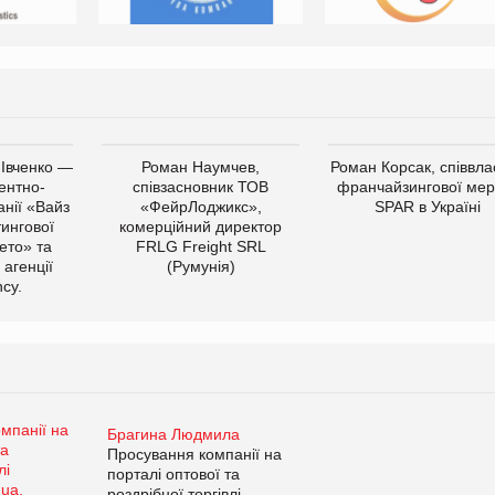
 Івченко —
Роман Наумчев,
Роман Корсак, співвла
ентно-
співзасновник ТОВ
франчайзингової мер
нії «Вайз
«ФейрЛоджикс»,
SPAR в Україні
тингової
комерційний директор
ето» та
FRLG Freight SRL
 агенції
(Румунія)
cy.
Брагина Людмила
Просування компанії на
порталі оптової та
роздрібної торгівлі