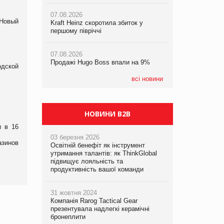
07.08.2026
06.08.2026
«Новый
06.08.2026
Kraft Heinz скоротила збиток у
Смачна новинка для хвостатих: у
Аргентина повертається з
першому півріччі
VARUS з’явилися паучі Varto Paw
продуктами птахівництва на
expert від власної ТМ Varto!
європейський ринок
07.08.2026
Продажі Hugo Boss впали на 9%
05.08.2026
одской
Мережа супермаркетів VARUS купує
мережу магазинів формату
всі новини
convenience store КОЛО: об’єднана
компанія налічуватиме 374 магазини
НОВИНИ B2B
и в 16
03 березня 2026
азинов
Освітній бенефіт як інструмент
утримання талантів: як ThinkGlobal
підвищує лояльність та
продуктивність вашої команди
31 жовтня 2024
Компанія Rarog Tactical Gear
презентувала надлегкі керамічні
бронеплити