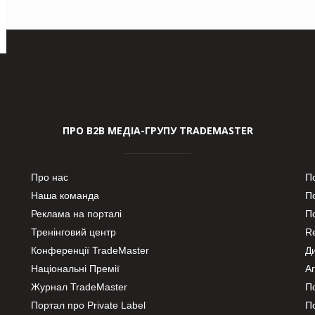
ПРО В2В МЕДІА-ГРУПУ TRADEMASTER
Про нас
П
Наша команда
П
Реклама на порталі
По
Тренінговий центр
Re
Конференції TradeMaster
Д
Національні Премії
А
Журнал TradeMaster
П
Портал про Private Label
П