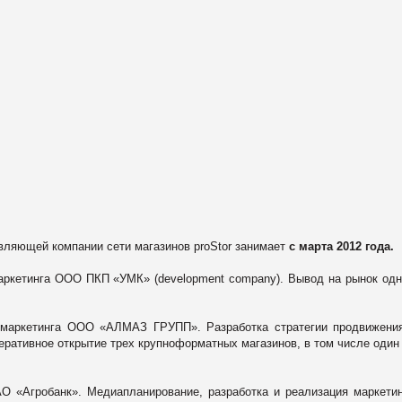
вляющей компании сети магазинов proStor занимает
с марта 2012 года.
аркетинга ООО ПКП «УМК» (
development
company
). Вывод на рынок одн
 маркетинга ООО «АЛМАЗ ГРУПП». Разработка стратегии продвижени
еративное открытие трех крупноформатных магазинов, в том числе оди
О «Агробанк». Медиапланирование, разработка и реализация маркети