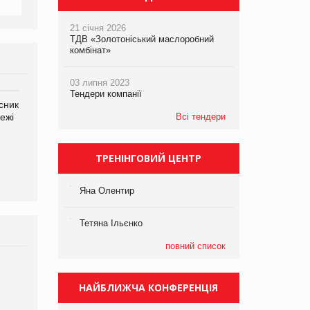
21 січня 2026
ТДВ «Золотоніський маслоробний
комбінат»
03 липня 2023
Тендери компанії
сник
Олексій Логачов-Михайлов
Яна Сараніна, директор
ежі
Файно маркет Директор
Всі тендери
компанії «УкраМарин»
департаменту з
виробництва
ТРЕНІНГОВИЙ ЦЕНТР
Яна Олентир
Тетяна Ільєнко
повний список
НАЙБЛИЖЧА КОНФЕРЕНЦІЯ