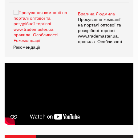
Брагина Людмила
ї
Просування компанії
а
на порталі оптової та
роздрібної торгівлі
www.trademaster.ua.
і.
правила. Особливості.
Рекомендації
Ре