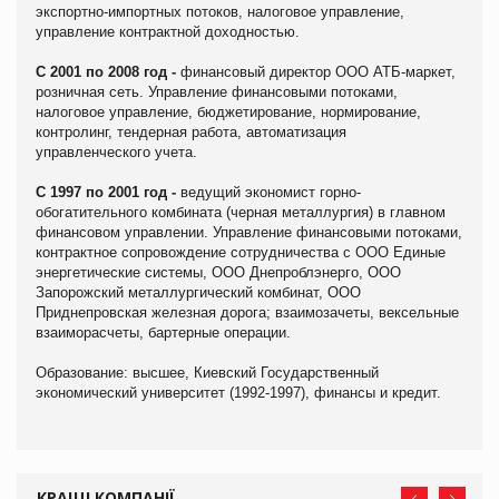
экспортно-импортных потоков, налоговое управление,
управление контрактной доходностью.
С 2001 по 2008 год -
финансовый директор ООО АТБ-маркет,
розничная сеть. Управление финансовыми потоками,
налоговое управление, бюджетирование, нормирование,
контролинг, тендерная работа, автоматизация
управленческого учета.
С 1997 по 2001 год -
ведущий экономист горно-
обогатительного комбината (черная металлургия) в главном
финансовом управлении. Управление финансовыми потоками,
контрактное сопровождение сотрудничества с ООО Единые
энергетические системы, ООО Днепроблэнерго, ООО
Запорожский металлургический комбинат, ООО
Приднепровская железная дорога; взаимозачеты, вексельные
взаиморасчеты, бартерные операции.
Образование: высшее, Киевский Государственный
экономический университет (1992-1997), финансы и кредит.
КРАЩІ КОМПАНІЇ