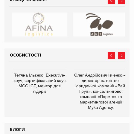
ОСОБИСТОСТІ
,
Тетяна Ільєнко, Executive-
Олег Андрійович Івченко —
ОВ
коуч, сертифікований коуч
директор патентно-
МСС ICF, ментор для
юридичної компанії «Вайз
лідерів
Груп», консалтингової
компанії «Парето» та
маркетингової агенції
Myka Agency.
БЛОГИ