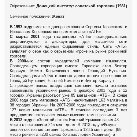
Образование:
Донецкий институт советской торговли (1981)
Семейное положение:
Женат
В 1993 году
вместе с днепропетровцем Сергеем Тарасюком и
Ярославом Корчевскм основал компанию «АТБ».
С марта 2001
года гастрономы «АТБ» последовательно
реорганизуются в дискаунтеры, для магазинов сети
разрабатывается единый фирменный стиль. Сеть «АТБ»
заявляет о себе как о серьезном игроке на рынке розничной
торговли.
В 2000-ых
состав учредителей компании изменился.
Совладельцем корпорации вместо Тарасюка стал Виктор
Карачун. Место Корчевского занял Геннадий Буткевич.
Совладельцами «АТБ» в равных долях до сих пор являются
Геннадий Буткевич, Евгений Ермаков и Виктор Карачун.
С приходом новых владельцев компания начала активнее
завоевывать украинский рынок. К декабрю 2003 года в 12
городах Украины работают уже 85 магазинов «АТБ». В конце
2006 года сеть магазинов «АТБ» насчитывает 163 магазина в
38 городах Украины. На 2007-2008 годы приходится открытие
127 новых магазинов «АТБ». В течение последних 3 лет
предприятие показывает самые высокие темпы развития.
В 2012 году
в «Золотой сотне» Евгений Ермаков занял 43
место с состоянием 245 млн. долл. В 2013 году «Фокус»
оценил состояние Евгения Ермакова в 128,5 млн. долл. (99
место рейтинга «200 самых богатых людей Украины»), а