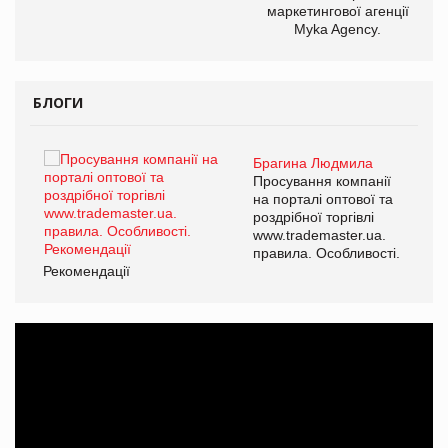
маркетингової агенції
Myka Agency.
БЛОГИ
Брагина Людмила
ї
Просування компанії
а
на порталі оптової та
роздрібної торгівлі
www.trademaster.ua.
і.
правила. Особливості.
Рекомендації
Ре