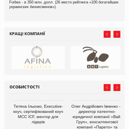
Forbes - в 350 млн. долл. (26 место рейтинга «100 богатейших
украинских бизнесменов»).
КРАЩІ КОМПАНІЇ
ОСОБИСТОСТІ
,
Тетяна Ільєнко, Executive-
Олег Андрійович Івченко —
ОВ
коуч, сертифікований коуч
директор патентно-
МСС ICF, ментор для
юридичної компанії «Вайз
лідерів
Груп», консалтингової
компанії «Парето» та