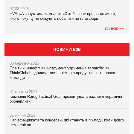
Франція заборонила рекламні дзвінки без згоди клієнтів
07.08.2026
EVA.UA запустила кампанію «Хто б знав» про асортимент,
05.08.2026
якого покупці не очікують побачити на платформі
Мережа супермаркетів VARUS купує мережу магазинів
формату convenience store КОЛО: об’єднана компанія
налічуватиме 374 магазини
всі новини
НОВИНИ B2B
03 березня 2026
Освітній бенефіт як інструмент утримання талантів: як
ThinkGlobal підвищує лояльність та продуктивність вашої
команди
31 жовтня 2024
Компанія Rarog Tactical Gear презентувала надлегкі керамічні
бронеплити
31 липня 2024
Напівфабрикати та консерви, які стануть в пригоді, коли довго
нема світла