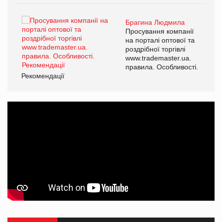
Брагина Людмила
ї
Просування компанії
а
на порталі оптової та
роздрібної торгівлі
www.trademaster.ua.
і.
правила. Особливості.
Рекомендації
Ре