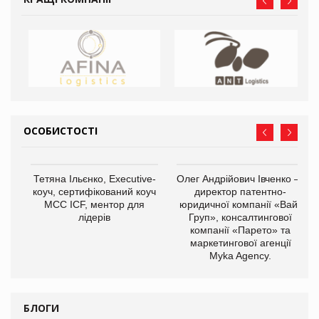
ОСОБИСТОСТІ
,
Тетяна Ільєнко, Executive-
Олег Андрійович Івченко —
ОВ
коуч, сертифікований коуч
директор патентно-
МСС ICF, ментор для
юридичної компанії «Вайз
лідерів
Груп», консалтингової
компанії «Парето» та
маркетингової агенції
Myka Agency.
БЛОГИ