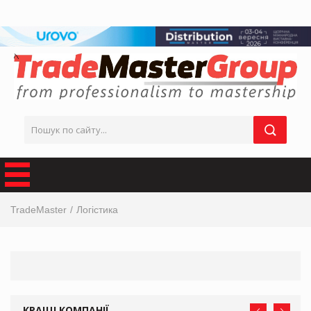
TradeMaster
Логістика
КРАЩІ КОМПАНІЇ