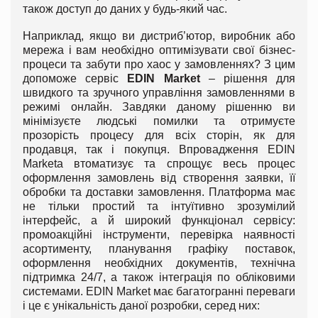
також доступ до даних у будь-який час.
Наприклад, якщо ви дистриб’ютор, виробник або
мережа і вам необхідно оптимізувати свої бізнес-
процеси та забути про хаос у замовленнях? З цим
допоможе сервіс
EDIN
Market
– рішення для
швидкого та зручного управління замовленнями в
режимі онлайн. Завдяки даному рішенню ви
мінімізуєте людські помилки та отримуєте
прозорість процесу для всіх сторін, як для
продавця, так і покупця. Впровадження EDIN
Marketа втоматизує та спрощує весь процес
оформлення замовлень від створення заявки, її
обробки та доставки замовлення. Платформа має
не тільки простий та інтуїтивно зрозумілий
інтерфейс, а й широкий функціонал сервісу:
промоакційні інструменти, перевірка наявності
асортименту, планування графіку поставок,
оформлення необхідних документів, технічна
підтримка 24/7, а також інтеграція по обліковими
системами. EDIN Market має багатогранні переваги
і це є унікальність даної розробки, серед них: