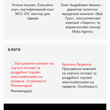
,
Тетяна Ільєнко, Executive-
Олег Андрійович Івченко —
ОВ
коуч, сертифікований коуч
директор патентно-
МСС ICF, ментор для
юридичної компанії «Вайз
лідерів
Груп», консалтингової
компанії «Парето» та
маркетингової агенції
Myka Agency.
БЛОГИ
Брагина Людмила
ї
Просування компанії
а
на порталі оптової та
роздрібної торгівлі
www.trademaster.ua.
і.
правила. Особливості.
Рекомендації
Ре