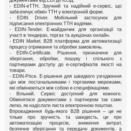
документами від EDI до ЮЗД.
- EDIN-eТТН. Зручний та надійний е-сервіс, що
забезпечує обмін ТТН у електронній формі.
- EDIN Driver. Мобільний застосунок для
підписання електронних ТТН водіями.
- EDIN-Tender. Е-майданчик для організації та
участі в тендерах, торгах та аукціонах онлайн.
- EDIN Market. B2B платформа для автоматизації
процесу отримання та обробки замовлень.
- EDIN-Certificate. Рішення, призначене для
зберігання, обробки, пошуку і спільного з
партнерами доступу до е-сертифікатів якості на
товари.
- EDIN-Price. Е-рішення для швидкого узгодження
цін між постачальниками і торговими мережами,
які обмінюються між собою е-специфікаціями.
- Вільний. Сервіс доступний для кожного.
Обмінятися документами з партнером так само
легко, як надіслати листа електронною поштою.
Впровадження будь-якого B2B рішення – це не
тільки про зручність та швидкість, це про
автоматизацію процесів, зниження витрат,
безпечне зберігання та передачу документів, а