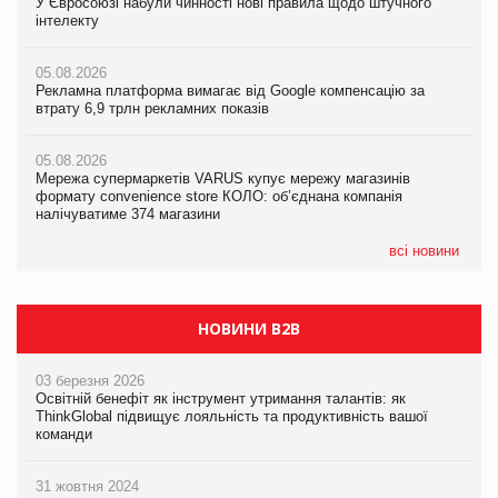
У Євросоюзі набули чинності нові правила щодо штучного
05.08.2026
У Євросоюзі набули чинності нові правила щодо штучного
інтелекту
Смачне поповнення дитячого меню: у VARUS з’явилися
інтелекту
новинки від ТМ ТОКЕРИ
05.08.2026
05.08.2026
Рекламна платформа вимагає від Google компенсацію за
05.08.2026
Рекламна платформа вимагає від Google компенсацію за
втрату 6,9 трлн рекламних показів
Сергій Лісунов про заморожені хлібобулочні вироби на
втрату 6,9 трлн рекламних показів
PrivateLabel&FMCG Master 2026
05.08.2026
05.08.2026
Мережа супермаркетів VARUS купує мережу магазинів
04.08.2026
Adidas витратила понад $1 млрд на маркетинг за квартал
формату convenience store КОЛО: об’єднана компанія
Через атаку РФ у Дніпрі пошкоджено склад шоколаду
налічуватиме 374 магазини
Millennium
всі новини
НОВИНИ B2B
03 березня 2026
Освітній бенефіт як інструмент утримання талантів: як
ThinkGlobal підвищує лояльність та продуктивність вашої
команди
31 жовтня 2024