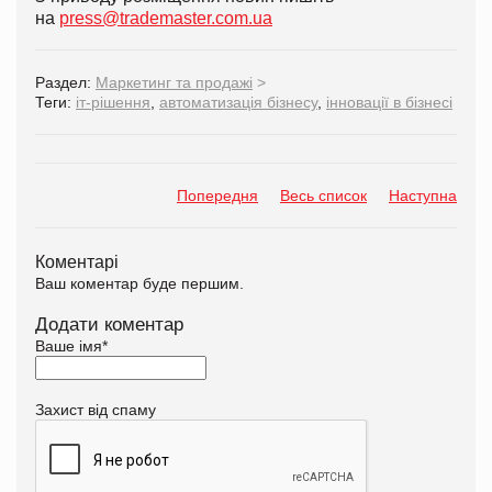
на
press@trademaster.com.ua
Раздел:
Маркетинг та продажі
>
Теги:
іт-рішення
,
автоматизація бізнесу
,
інновації в бізнесі
Попередня
Весь список
Наступна
Коментарі
Ваш коментар буде першим.
Додати коментар
Ваше імя
*
Захист від спаму