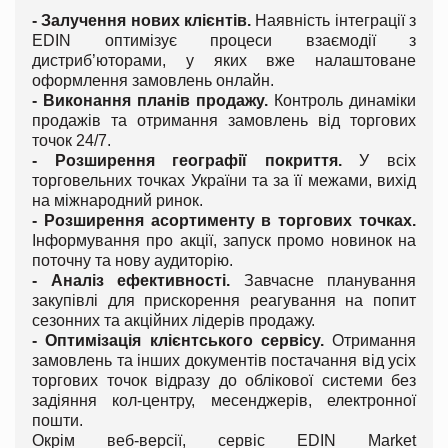
- Залучення нових клієнтів.
Наявність інтеграції з
EDIN оптимізує процеси взаємодії з
дистриб’юторами, у яких вже налаштоване
оформлення замовлень онлайн.
- Виконання планів продажу
.
Контроль динаміки
продажів та отримання замовлень від торгових
точок 24/7.
- Розширення
географії покриття
.
У всіх
торговельних точках України та за її межами, вихід
на міжнародний ринок.
- Розширення асортименту в торгових точках
.
Інформування про акції, запуск промо новинок на
поточну та нову аудиторію.
- Аналіз ефективності
.
Завчасне планування
закупівлі для прискорення реагування на попит
сезонних та акційних лідерів продажу.
- Оптимізація клієнтського сервісу.
Отримання
замовлень та інших документів постачання від усіх
торгових точок відразу до облікової системи без
задіяння кол-центру, месенджерів, електронної
пошти.
Окрім веб-версії, сервіс EDIN Market