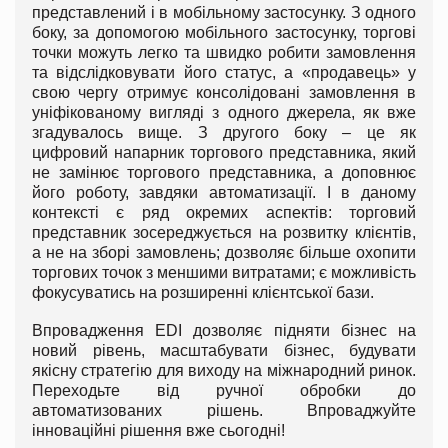
представлений і в мобільному застосунку. З одного
боку, за допомогою мобільного застосунку, торгові
точки можуть легко та швидко робити замовлення
та відслідковувати його статус, а «продавець» у
свою чергу отримує консолідовані замовлення в
уніфікованому вигляді з одного джерела, як вже
згадувалось вище. З другого боку – це як
цифровий напарник торгового представника, який
не замінює торгового представника, а доповнює
його роботу, завдяки автоматизації. І в даному
контексті є ряд окремих аспектів: торговий
представник зосереджується на розвитку клієнтів,
а не на зборі замовлень; дозволяє більше охопити
торгових точок з меншими витратами; є можливість
фокусуватись на розширенні клієнтської бази.
Впровадження EDI дозволяє підняти бізнес на
новий рівень, масштабувати бізнес, будувати
якісну стратегію для виходу на міжнародний ринок.
Переходьте від ручної обробки до
автоматизованих рішень. Впроваджуйте
інноваційні рішення вже сьогодні!