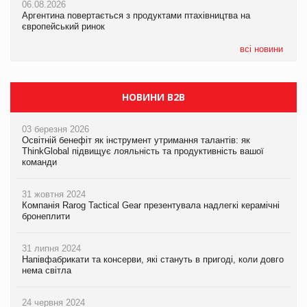
06.08.2026
06.08.2026
Смачне поповнення дитячого меню: у VARUS з’явилися
Аргентина повертається з продуктами птахівництва на
Аргентина повертається з продуктами птахівництва на
новинки від ТМ ТОКЕРИ
європейський ринок
європейський ринок
05.08.2026
всі новини
Сергій Лісунов про заморожені хлібобулочні вироби на
PrivateLabel&FMCG Master 2026
НОВИНИ B2B
03 березня 2026
Освітній бенефіт як інструмент утримання талантів: як
ThinkGlobal підвищує лояльність та продуктивність вашої
команди
31 жовтня 2024
Компанія Rarog Tactical Gear презентувала надлегкі керамічні
бронеплити
31 липня 2024
Напівфабрикати та консерви, які стануть в пригоді, коли довго
нема світла
24 червня 2024