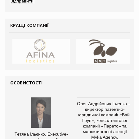
КРАЩІ КОМПАНІЇ
ОСОБИСТОСТІ
Олег Андрійович Івченко —
директор патентно-
юридичної компанії «Вайз
Груп», консалтингової
компанії «Парето» та
маркетингової агенції
Тетяна Ільєнко, Executive-
Myka Agency.