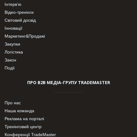
Інтерв’ю
Відео-тренінги
Світовий досвід
Інновації
Маркетинг&Продажі
Закупки
Логістика
Закон
Події
ПРО В2В МЕДІА-ГРУПУ TRADEMASTER
Про нас
Наша команда
Реклама на порталі
Тренінговий центр
Конференції TradeMaster