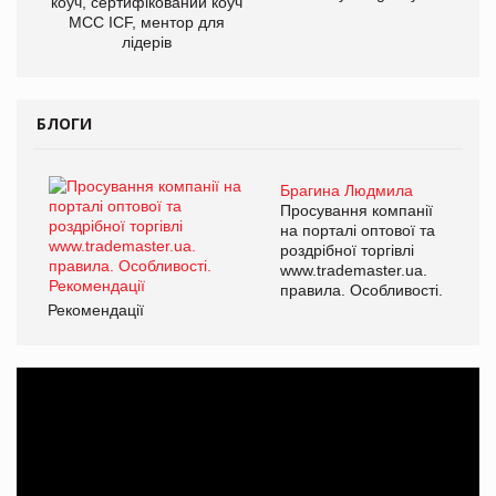
коуч, сертифікований коуч
МСС ICF, ментор для
лідерів
БЛОГИ
Брагина Людмила
Просування компанії
на порталі оптової та
роздрібної торгівлі
www.trademaster.ua.
правила. Особливості.
Рекомендації