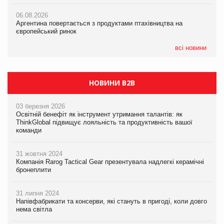
05.08.2026
06.08.2026
06.08.2026
Смачне поповнення дитячого меню: у VARUS з’явилися
Аргентина повертається з продуктами птахівництва на
Аргентина повертається з продуктами птахівництва на
новинки від ТМ ТОКЕРИ
європейський ринок
європейський ринок
05.08.2026
всі новини
Сергій Лісунов про заморожені хлібобулочні вироби на
PrivateLabel&FMCG Master 2026
НОВИНИ B2B
03 березня 2026
Освітній бенефіт як інструмент утримання талантів: як
ThinkGlobal підвищує лояльність та продуктивність вашої
команди
31 жовтня 2024
Компанія Rarog Tactical Gear презентувала надлегкі керамічні
бронеплити
31 липня 2024
Напівфабрикати та консерви, які стануть в пригоді, коли довго
нема світла