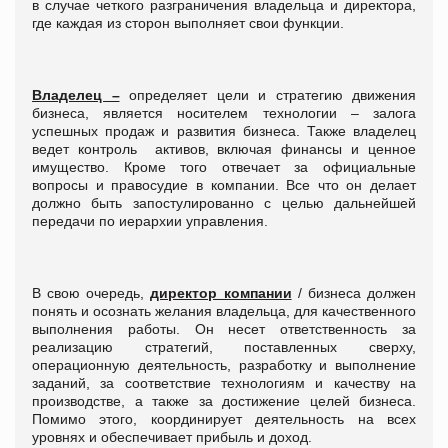
в случае четкого разграничения владельца и директора,
где каждая из сторон выполняет свои функции.
Владелец –
определяет цели и стратегию движения
бизнеса, является носителем технологии – залога
успешных продаж и развития бизнеса. Также владелец
ведет контроль активов, включая финансы и ценное
имущество. Кроме того отвечает за официальные
вопросы и правосудие в компании. Все что он делает
должно быть запостулированно с целью дальнейшей
передачи по иерархии управления.
В свою очередь,
директор компании
/ бизнеса должен
понять и осознать желания владельца, для качественного
выполнения работы. Он несет ответственность за
реализацию стратегий, поставленных сверху,
операционную деятельность, разработку и выполнение
заданий, за соответствие технологиям и качеству на
производстве, а также за достижение целей бизнеса.
Помимо этого, координирует деятельность на всех
уровнях и обеспечивает прибыль и доход.