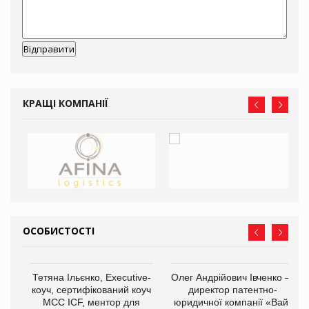
КРАЩІ КОМПАНІЇ
ОСОБИСТОСТІ
,
Тетяна Ільєнко, Executive-
Олег Андрійович Івченко —
ОВ
коуч, сертифікований коуч
директор патентно-
МСС ICF, ментор для
юридичної компанії «Вайз