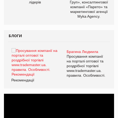
лідерів
Груп», консалтингової
компанії «Парето» та
маркетингової агенції
Myka Agency.
БЛОГИ
Брагина Людмила
ї
Просування компанії
а
на порталі оптової та
роздрібної торгівлі
www.trademaster.ua.
і.
правила. Особливості.
Рекомендації
Ре