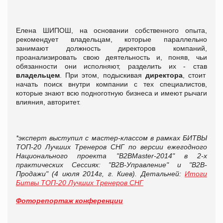
Елена ШИПОШ, на основании собственного опыта,
рекомендует владельцам, которые параллельно
занимают должность директоров компаний,
проанализировать свою деятельность и, поняв, чьи
обязанности они исполняют, разделить их - став
владельцем
. При этом, подыскивая
директора
, стоит
начать поиск внутри компании с тех специалистов,
которые знают всю подноготную бизнеса и имеют рычаги
влияния, авторитет.
*эксперт выступил с мастер-классом в рамках БИТВЫ
ТОП-20 Лучших Тренеров СНГ по версии ежегодного
Национального проекта "B2BMaster-2014" в 2-х
практических Сессиях: "В2В-Управление" и "В2В-
Продажи" (4 июля 2014г, г. Киев). Детальней:
Итоги
Битвы ТОП-20 Лучших Тренеров СНГ
Фоторепортаж конференции