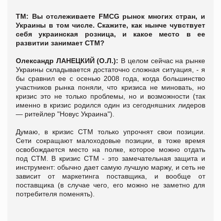
ТМ: Вы отслеживаете FMCG рынок многих стран, и
Украины в том числе. Скажите, как нынче чувствует
себя украинская розница, и какое место в ее
развитии занимает СТМ?
Олександр ЛАНЕЦКИЙ
(О.Л.):
В целом сейчас на рынке
Украины складывается достаточно сложная ситуация, - я
бы сравнил ее с осенью 2008 года, когда большинство
участников рынка поняли, что кризиса не миновать, но
кризис это не только проблемы, но и возможности (так
именно в кризис родился один из сегодняшних лидеров
— ритейлер "Новус Украина").
Думаю, в кризис СТМ только упрочнят свои позиции.
Сети сокращают малоходовые позиции, в тоже время
освобождается место на полке, которое можно отдать
под СТМ. В кризис СТМ - это замечательная защита и
инструмент: обычно дает самую лучшую маржу, и сеть не
зависит от маркетинга поставщика, и вообще от
поставщика (в случае чего, его можно не заметно для
потребителя поменять).