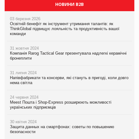
НОВИНИ B2B
03 березня 2026
Освітній бенефіт як інструмент утримання талантів: як
ThinkGlobal підвищує лояльність та продуктивність вашої
команди
31 жовтня 2024
Компанія Rarog Tactical Gear презентувала надлегкі керамічні
бронеплити
31 липня 2024
Напівфабрикати та консерви, які стануть в пригоді, коли довго
нема світла
24 червня 2024
Meest Пошта і Shop-Express розширюють можливості
українських підприємців
30 квітня 2024
Защита данных на смартфонах: советы по повышению
безопасности