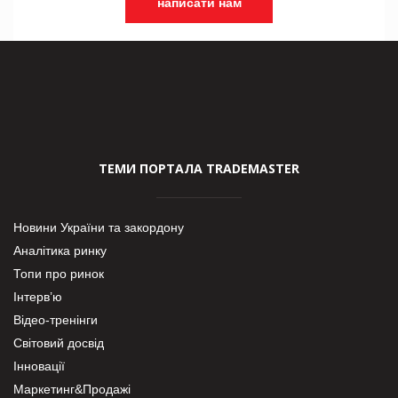
написати нам
ТЕМИ ПОРТАЛА TRADEMASTER
Новини України та закордону
Аналітика ринку
Топи про ринок
Інтерв’ю
Відео-тренінги
Світовий досвід
Інновації
Маркетинг&Продажі