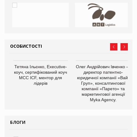
ОСОБИСТОСТІ
,
Тетяна Ільєнко, Executive-
Олег Андрійович Івченко —
ОВ
коуч, сертифікований коуч
директор патентно-
МСС ICF, ментор для
юридичної компанії «Вайз
лідерів
Груп», консалтингової
компанії «Парето» та
маркетингової агенції
Myka Agency.
БЛОГИ