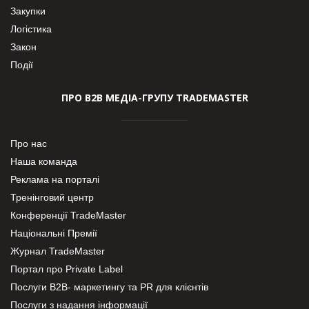
Закупки
Логістика
Закон
Події
ПРО В2В МЕДІА-ГРУПУ TRADEMASTER
Про нас
Наша команда
Реклама на порталі
Тренінговий центр
Конференції TradeMaster
Національні Премії
Журнал TradeMaster
Портал про Private Label
Послуги В2В- маркетингу та PR для клієнтів
Послуги з надання інформації