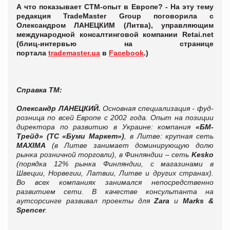
А что показывает СТМ-опыт в Европе? - На эту тему
редакция TradeMaster
Group
поговорила с
Олександром ЛАНЕЦКИМ (Литва), управляющим
международной консалтинговой компании Retai.net
(блиц-интервью на странице
портала
trademaster.ua
в
Facebook
.
)
Справка ТМ:
Олександр ЛАНЕЦКИЙ.
Основная специализация - фуд-
розница по всей Европе с 2002 года. Опыт на позиции
директора по развитию в Украине: компания
«БМ-
Трейд» (ТС «Буми Маркет»)
, в Литве: крупная сеть
MAXIMA
(в Литве занимает доминирующую долю
рынка розничной торговли), в Финляндии – сеть
Kesko
(порядка 12% рынка Финляндии, с магазинами в
Швеции, Норвегии, Латвии, Литве и других странах).
Во всех компаниях занимался непосредственно
развитием сети. В качестве консультанта на
аутсорсинге развивал проекты для
Zara
и
Marks &
Spencer
.