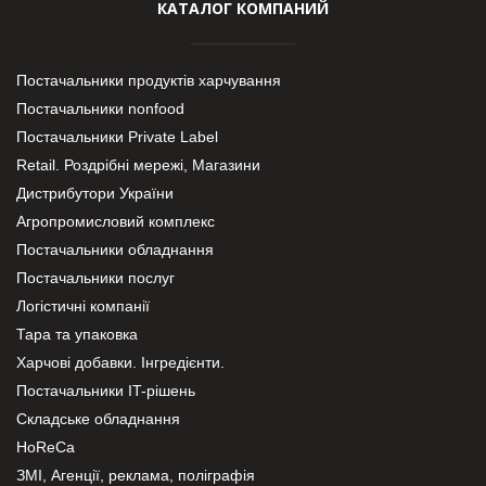
КАТАЛОГ КОМПАНИЙ
Постачальники продуктів харчування
Постачальники nonfood
Постачальники Private Label
Retail. Роздрібні мережі, Магазини
Дистрибутори України
Агропромисловий комплекс
Постачальники обладнання
Постачальники послуг
Логістичні компанії
Тара та упаковка
Харчові добавки. Інгредієнти.
Постачальники IT-рішень
Складське обладнання
HoReCa
ЗМІ, Агенції, реклама, поліграфія