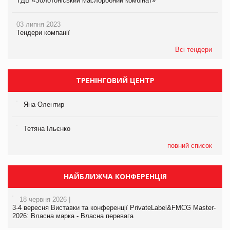
ТДВ «Золотоніський маслоробний комбінат»
03 липня 2023
Тендери компанії
Всі тендери
ТРЕНІНГОВИЙ ЦЕНТР
Яна Олентир
Тетяна Ільєнко
повний список
НАЙБЛИЖЧА КОНФЕРЕНЦІЯ
18 червня 2026 |
3-4 вересня Виставки та конференції PrivateLabel&FMCG Master-
2026: Власна марка - Власна перевага