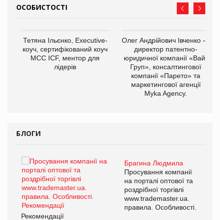
ОСОБИСТОСТІ
,
Тетяна Ільєнко, Executive-
Олег Андрійович Івченко —
ОВ
коуч, сертифікований коуч
директор патентно-
МСС ICF, ментор для
юридичної компанії «Вайз
лідерів
Груп», консалтингової
компанії «Парето» та
маркетингової агенції
Myka Agency.
БЛОГИ
Брагина Людмила
ї
Просування компанії
а
на порталі оптової та
роздрібної торгівлі
www.trademaster.ua.
і.
правила. Особливості.
Рекомендації
Ре