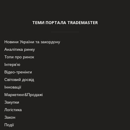
ТЕМИ ПОРТАЛА TRADEMASTER
Новини України та закордону
Аналітика ринку
Топи про ринок
Інтерв’ю
Відео-тренінги
Світовий досвід
Інновації
Маркетинг&Продажі
Закупки
Логістика
Закон
Події