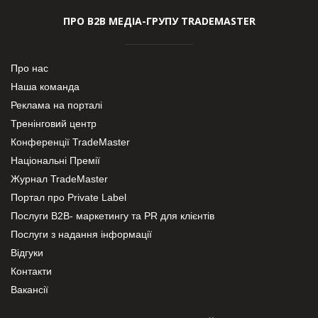
ПРО В2В МЕДІА-ГРУПУ TRADEMASTER
Про нас
Наша команда
Реклама на порталі
Тренінговий центр
Конференції TradeMaster
Національні Премії
Журнал TradeMaster
Портал про Private Label
Послуги В2В- маркетингу та PR для клієнтів
Послуги з надання інформації
Відгуки
Контакти
Вакансії