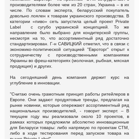
производителями более чем из 20 стран, Украина – в их
числе. По словам эксперта, беларусский покупатель
довольно лоялен к товарам украинского производства. В
категории «пиво» сеть запустила целый проект Private
Label с сугубо украинской концепцией. То же
направление было выбрано для кондитерской группы,
несмотря на то, что ассортиментный ряд достаточно
стандартизирован. Г-н САВИЦКИЙ отметил, что в связи с
экономико-политической ситуацией "Евроторг" открыт к
сотрудничеству с производственными компаниями
Украины во фреш-категориях (молочная, рыбная, мясная
продукция) и других.
На сегодняшний день компания держит курс на
углубление в инновации.
"Считаю очень грамотным принцип работы ритейлеров в
Европе. Они задают продуктовые тренды, предлагая на
рынке новинки, которые опережают ассортиментный ряд
национальных производителей, - говорит эксперт. – В
текущем году мы реализовали около 10 проектов, в
рамках которых предложили абсолютно инновационные
для Беларуси товары: либо напрямую по проектам СТМ,
либо в ходе тестирования перед запуском товара на
рынке Private Label".