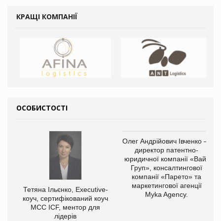
КРАЩІ КОМПАНІЇ
ОСОБИСТОСТІ
Олег Андрійович Івченко —
директор патентно-
юридичної компанії «Вайз
Груп», консалтингової
компанії «Парето» та
маркетингової агенції
Тетяна Ільєнко, Executive-
Myka Agency.
коуч, сертифікований коуч
МСС ICF, ментор для
лідерів