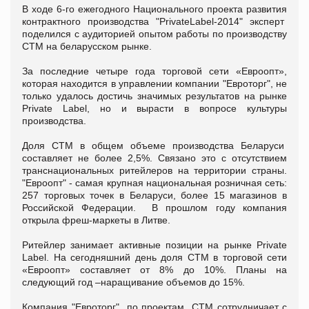
В ходе 6-го ежегодного Национального проекта развития
контрактного производства "PrivateLabel-2014" эксперт
поделился с аудиторией опытом работы по производству
СТМ на беларусском рынке.
За последние четыре года торговой сети «Евроопт»,
которая находится в управлении компании "Евроторг", не
только удалось достичь значимых результатов на рынке
Private Label, но и вырасти в вопросе культуры
производства.
Доля СТМ в общем объеме производства Беларуси
составляет не более 2,5%. Связано это с отсутствием
транснациональных ритейлеров на территории страны.
"Евроопт" - самая крупная национальная розничная сеть:
257 торговых точек в Беларуси, более 15 магазинов в
Российской Федерации. В прошлом году компания
открыла фреш-маркеты в Литве.
Ритейлер занимает активные позиции на рынке Private
Label. На сегодняшний день доля СТМ в торговой сети
«Евроопт» составляет от 8% до 10%. Планы на
следующий год –наращивание объемов до 15%.
Компания "Евроторг" по проектам СТМ сотрудничает с