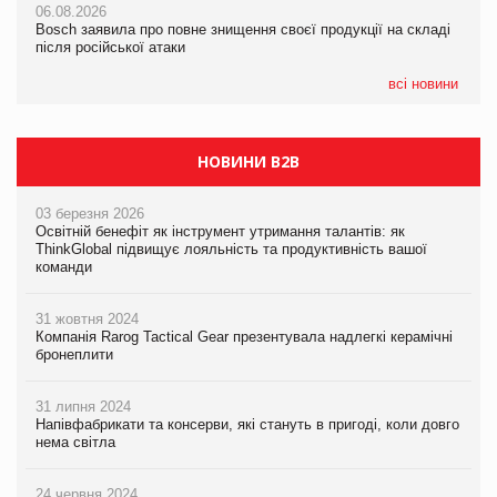
06.08.2026
06.08.2026
новинки від ТМ ТОКЕРИ
Bosch заявила про повне знищення своєї продукції на складі
Bosch заявила про повне знищення своєї продукції на складі
після російської атаки
після російської атаки
05.08.2026
Сергій Лісунов про заморожені хлібобулочні вироби на
всі новини
PrivateLabel&FMCG Master 2026
НОВИНИ B2B
03 березня 2026
Освітній бенефіт як інструмент утримання талантів: як
ThinkGlobal підвищує лояльність та продуктивність вашої
команди
31 жовтня 2024
Компанія Rarog Tactical Gear презентувала надлегкі керамічні
бронеплити
31 липня 2024
Напівфабрикати та консерви, які стануть в пригоді, коли довго
нема світла
24 червня 2024