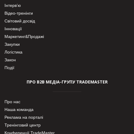
Інтерв’ю
Відео-тренінги
Світовий досвід
Інновації
Маркетинг&Продажі
Закупки
Логістика
Закон
Події
ПРО В2В МЕДІА-ГРУПУ TRADEMASTER
Про нас
Наша команда
Реклама на порталі
Тренінговий центр
Конференції TradeMaster