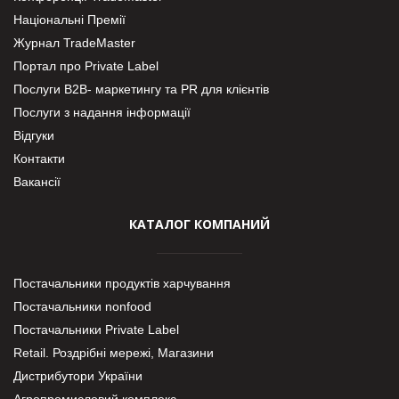
Національні Премії
Журнал TradeMaster
Портал про Private Label
Послуги В2В- маркетингу та PR для клієнтів
Послуги з надання інформації
Відгуки
Контакти
Вакансії
КАТАЛОГ КОМПАНИЙ
Постачальники продуктів харчування
Постачальники nonfood
Постачальники Private Label
Retail. Роздрібні мережі, Магазини
Дистрибутори України
Агропромисловий комплекс