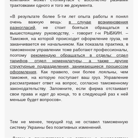
трактовками одного и того же документа.
«В результате более 5-ти лет опыта работы я понял
очень важную вещь:
в случае
возникновения
разногласий
, не стоит бояться обращаться к
вышестоящему руководству, - говорит г-н РЫБКИН. –
Таможня, на которой происходит оформление груза, не
заканчивается ее начальником. Как показала практика, в
таможенном управлении тоже работают профессионалы,
поэтому
рекомендую обращаться в отделы: отдел
тарифов, отдел номенклатуры, а также другие
структурные подразделения, занимающиеся процессом
оформления
. Как правило, они более лояльны, чем
таможня, на которую поступает ваш груз. Управление
рассматривает ответ на вопрос, согласно таможенному
законодательству. Запомните, если фирма отстаивает
свои права и идет до конца, то в следующий раз к ней
меньше будет вопросов».
Тем не менее, текущий год не оставил таможенную
систему Украины без позитивных изменений.