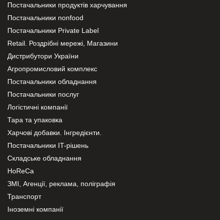
Постачальники продуктів харчування
Постачальники nonfood
Постачальники Private Label
Retail. Роздрібні мережі, Магазини
Дистрибутори України
Агропромисловий комплекс
Постачальники обладнання
Постачальники послуг
Логістичні компанії
Тара та упаковка
Харчові добавки. Інгредієнти.
Постачальники IT-рішень
Складське обладнання
HoReCa
ЗМІ, Агенції, реклама, поліграфія
Транспорт
Іноземні компанії