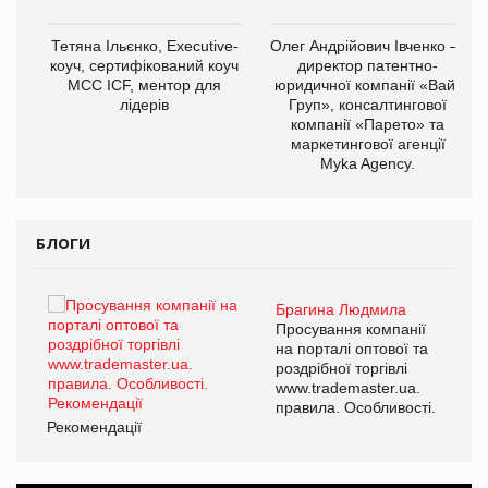
,
Тетяна Ільєнко, Executive-
Олег Андрійович Івченко —
ОВ
коуч, сертифікований коуч
директор патентно-
МСС ICF, ментор для
юридичної компанії «Вайз
лідерів
Груп», консалтингової
компанії «Парето» та
маркетингової агенції
Myka Agency.
БЛОГИ
Брагина Людмила
ї
Просування компанії
а
на порталі оптової та
роздрібної торгівлі
www.trademaster.ua.
і.
правила. Особливості.
Рекомендації
Ре