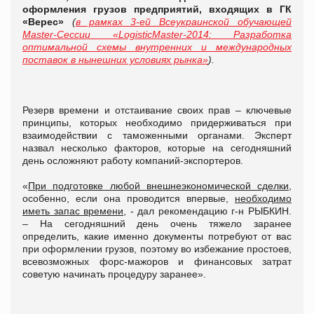
оформления грузов предприятий, входящих в ГК
«Верес»
(
в рамках 3-ей Всеукраинской обучающей
Master-Cессии «LogisticMaster-2014: Разработка
оптимальной схемы внутренних и международных
поставок в нынешних условиях рынка»
).
Резерв времени и отстаивание своих прав – ключевые
принципы, которых необходимо придерживаться при
взаимодействии с таможенными органами. Эксперт
назвал несколько факторов, которые на сегодняшний
день осложняют работу компаний-экспортеров.
«
При подготовке любой внешнеэкономической сделки
,
особенно, если она проводится впервые,
необходимо
иметь запас времени
, - дал рекомендацию г-н РЫБКИН.
– На сегодняшний день очень тяжело заранее
определить, какие именно документы потребуют от вас
при оформлении грузов, поэтому во избежание простоев,
всевозможных форс-мажоров и финансовых затрат
советую начинать процедуру заранее».