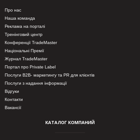
Про нас
Наша команда
Реклама на порталі
Тренінговий центр
Конференції TradeMaster
Національні Премії
Журнал TradeMaster
Портал про Private Label
Послуги В2В- маркетингу та PR для клієнтів
Послуги з надання інформації
Відгуки
Контакти
Вакансії
КАТАЛОГ КОМПАНИЙ