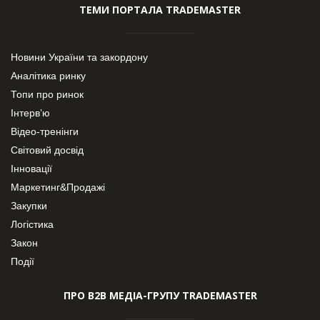
ТЕМИ ПОРТАЛА TRADEMASTER
Новини України та закордону
Аналітика ринку
Топи про ринок
Інтерв’ю
Відео-тренінги
Світовий досвід
Інновації
Маркетинг&Продажі
Закупки
Логістика
Закон
Події
ПРО В2В МЕДІА-ГРУПУ TRADEMASTER