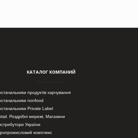
КАТАЛОГ КОМПАНИЙ
остачальники продуктів харчування
остачальники nonfood
стачальники Private Label
tail. Роздрібні мережі, Магазини
истрибутори України
гропромисловий комплекс