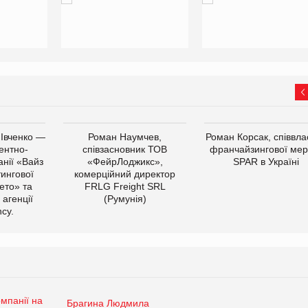
 Івченко —
Роман Наумчев,
Роман Корсак, співвла
ентно-
співзасновник ТОВ
франчайзингової мер
нії «Вайз
«ФейрЛоджикс»,
SPAR в Україні
тингової
комерційний директор
ето» та
FRLG Freight SRL
 агенції
(Румунія)
cy.
Брагина Людмила