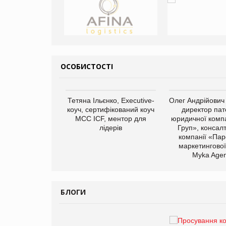
ОСОБИСТОСТІ
арас Ігорович,
Тетяна Ільєнко, Executive-
Олег Андрійович
иробництва ТОВ
коуч, сертифікований коуч
директор пат
Герчак"
МСС ICF, ментор для
юридичної компа
лідерів
Груп», консал
компанії «Пар
маркетингової
Myka Agen
БЛОГИ
Брагина Людмила