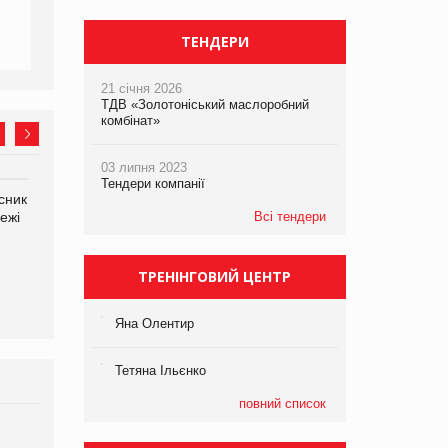
ТЕНДЕРИ
21 січня 2026
ТДВ «Золотоніський маслоробний
комбінат»
03 липня 2023
Тендери компанії
сник
Олексій Логачов-Михайлов
Яна Сараніна, директор
ежі
Файно маркет Директор
Всі тендери
компанії «УкраМарин»
департаменту з
виробництва
ТРЕНІНГОВИЙ ЦЕНТР
Яна Олентир
Тетяна Ільєнко
повний список
Брагина Людмила