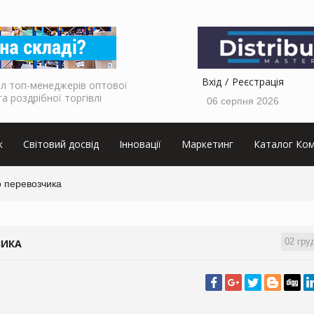
Вхід
Реєстрація
л топ-менеджерів оптової
та роздрібної торгівлі
06 серпня 2026
к
Світовий досвід
Інновації
Маркетинг
Каталог Ком
о перевозчика
02 гру
ЧИКА