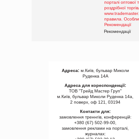
Просування компанії на
порталі оптової та
роздрібної торгівлі
www.trademaster.ua.
правила. Особливості.
ії
Рекомендації
Адреса:
м.Київ, бульвар Миколи
Руденка 14А
Адреса для кореспонденції:
ТОВ "Tрейд Мастер Груп"
м.Київ, бульвар Миколи Руденка 14а,
2 поверх, оф 121, 03194
Контакти для:
замовлення треннгів, конференцій:
+380 (67) 502-99-00,
замовлення реклами на порталі,
журналах: