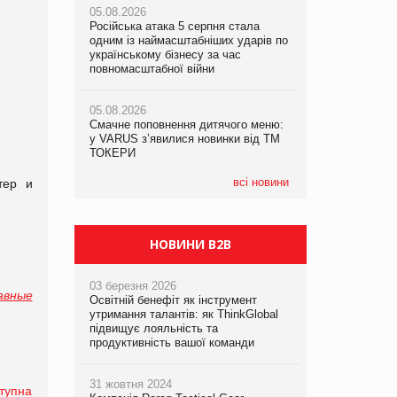
05.08.2026
рекламі екологічних продуктів
Російська атака 5 серпня стала
одним із наймасштабніших ударів по
05.08.2026
05.08.2026
українському бізнесу за час
Сергій Лісунов про заморожені
AstraZeneca обговорює найбільшу
повномасштабної війни
хлібобулочні вироби на
угоду десятиліття
PrivateLabel&FMCG Master 2026
05.08.2026
Смачне поповнення дитячого меню:
04.08.2026
у VARUS з’явилися новинки від ТМ
Через атаку РФ у Дніпрі пошкоджено
ТОКЕРИ
склад шоколаду Millennium
всі новини
тер и
НОВИНИ B2B
03 березня 2026
авные
Освітній бенефіт як інструмент
утримання талантів: як ThinkGlobal
підвищує лояльність та
продуктивність вашої команди
31 жовтня 2024
тупна