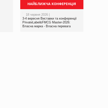
Просування компанії на
НАЙБЛИЖЧА КОНФЕРЕНЦІЯ
порталі оптової та
роздрібної торгівлі
18 червня 2026 |
www.trademaster.ua.
3-4 вересня Виставки та конференції
правила. Особливості.
PrivateLabel&FMCG Master-2026:
Власна марка - Власна перевага