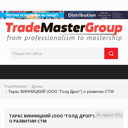
TradeMaster
Думки
Тарас ВИННИЦКИЙ (ООО "Голд Дроп") о развитии СТМ
26 серпня 2011
ТАРАС ВИННИЦКИЙ (ООО "ГОЛД ДРОП")
О РАЗВИТИИ СТМ