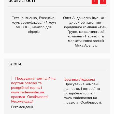
ОСОБИСТОСТІ
,
Тетяна Ільєнко, Executive-
Олег Андрійович Івченко —
ОВ
коуч, сертифікований коуч
директор патентно-
МСС ICF, ментор для
юридичної компанії «Вайз
лідерів
Груп», консалтингової
компанії «Парето» та
маркетингової агенції
Myka Agency.
БЛОГИ
Брагина Людмила
ї
Просування компанії
а
на порталі оптової та
роздрібної торгівлі
www.trademaster.ua.
і.
правила. Особливості.
Рекомендації
Ре