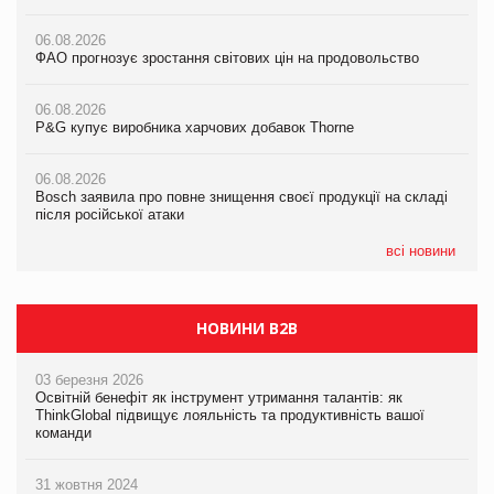
налічуватиме 374 магазини
06.08.2026
06.08.2026
ФАО прогнозує зростання світових цін на продовольство
05.08.2026
ФАО прогнозує зростання світових цін на продовольство
Російська атака 5 серпня стала одним із наймасштабніших
ударів по українському бізнесу за час повномасштабної війни
06.08.2026
06.08.2026
P&G купує виробника харчових добавок Thorne
P&G купує виробника харчових добавок Thorne
05.08.2026
Смачне поповнення дитячого меню: у VARUS з’явилися
06.08.2026
06.08.2026
новинки від ТМ ТОКЕРИ
Bosch заявила про повне знищення своєї продукції на складі
Bosch заявила про повне знищення своєї продукції на складі
після російської атаки
після російської атаки
05.08.2026
Сергій Лісунов про заморожені хлібобулочні вироби на
всі новини
PrivateLabel&FMCG Master 2026
НОВИНИ B2B
03 березня 2026
Освітній бенефіт як інструмент утримання талантів: як
ThinkGlobal підвищує лояльність та продуктивність вашої
команди
31 жовтня 2024