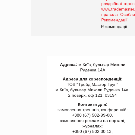
порталі оптової та
роздрібної торгівлі
www.trademaster.ua.
правила. Особливості.
ії
Рекомендації
Адреса:
м.Київ, бульвар Миколи
Руденка 14А
Адреса для кореспонденції:
ТОВ "Tрейд Мастер Груп"
м.Київ, бульвар Миколи Руденка 14а,
2 поверх, оф 121, 03194
Контакти для:
замовлення треннгів, конференцій:
+380 (67) 502-99-00,
замовлення реклами на порталі,
журналах:
+380 (67) 502 30 13,