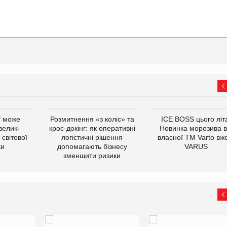
ї може
Розмитнення «з коліс» та
ICE BOSS цього літ
великі
крос-докінг: як оперативні
Новинка морозива в
світової
логістичні рішення
власної ТМ Varto вж
ки
допомагають бізнесу
VARUS
зменшити ризики