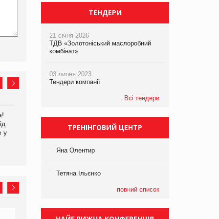
ТЕНДЕРИ
21 січня 2026
ТДВ «Золотоніський маслоробний
комбінат»
03 липня 2023
Тендери компанії
Всі тендери
а!
EVA.UA запустила
Kraft Heinz скоротила
ід
кампанію «Хто б знав» про
збиток у першому півріччі
ТРЕНІНГОВИЙ ЦЕНТР
е у
асортимент, якого покупці
не очікують побачити на
платформі
Яна Олентир
Тетяна Ільєнко
повний список
НАЙБЛИЖЧА КОНФЕРЕНЦІЯ