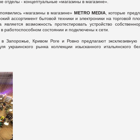
 отделы - концептуальные «магазины в магазине».
появились «магазины в магазине»
METRO MEDIA
, которые предл
кий ассортимент бытовой техники и электроники на торговой пл
 является возможность протестировать устройство собственнор
 в работоспособном состоянии и подключены к сети.
 Запорожье, Кривом Роге и Ровно предлагают эксклюзивную 
для украинского рынка коллекции изысканного итальянского бе