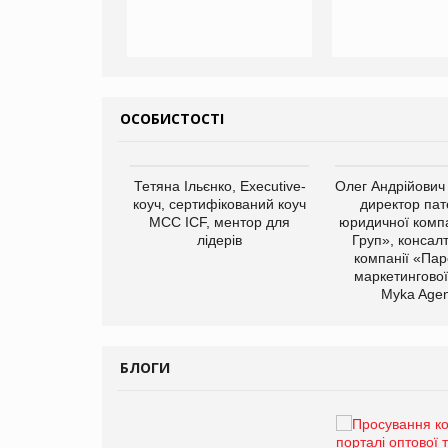
ОСОБИСТОСТІ
арас Ігорович,
Тетяна Ільєнко, Executive-
Олег Андрійович
иробництва ТОВ
коуч, сертифікований коуч
директор пат
Герчак"
МСС ICF, ментор для
юридичної компа
лідерів
Груп», консал
компанії «Пар
маркетингової
Myka Agen
БЛОГИ
Брагина Людмила
Просування компанії на