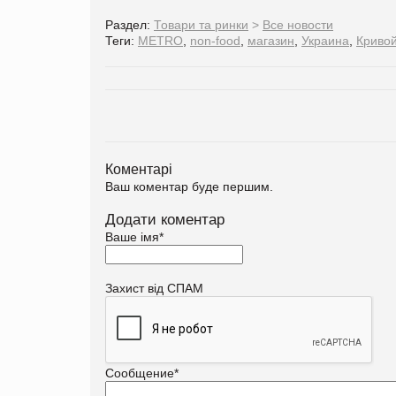
Раздел:
Товари та ринки
>
Все новости
Теги:
METRO
,
non-food
,
магазин
,
Украина
,
Кривой
Коментарі
Ваш коментар буде першим.
Додати коментар
Ваше імя
*
Захист від СПАМ
Сообщение
*