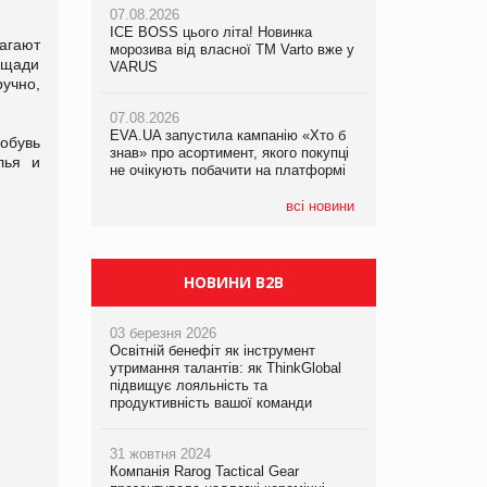
07.08.2026
07.08.2026
ICE BOSS цього літа! Новинка
ICE BOSS цього літа! Новинка
агают
07.08.2026
морозива від власної ТМ Varto вже у
морозива від власної ТМ Varto вже у
ощади
Франція заборонила рекламні дзвінки
VARUS
VARUS
учно,
без згоди клієнтів
07.08.2026
07.08.2026
EVA.UA запустила кампанію «Хто б
EVA.UA запустила кампанію «Хто б
обувь
знав» про асортимент, якого покупці
знав» про асортимент, якого покупці
лья и
не очікують побачити на платформі
не очікують побачити на платформі
всі новини
НОВИНИ B2B
03 березня 2026
Освітній бенефіт як інструмент
утримання талантів: як ThinkGlobal
підвищує лояльність та
продуктивність вашої команди
31 жовтня 2024
Компанія Rarog Tactical Gear