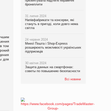
презентувала надлегкі керамічні
бронеплити
31 липня 2024
Напівфабрикати та консерви, які
стануть в пригоді, коли довго нема
світла
учшим
24 червня 2024
шения
Meest Пошта і Shop-Express
в том
розширюють можливості українських
рокий
підприємців
дения
ы для
30 квітня 2024
Защита данных на смартфонах:
советы по повышению безопасности
Всі новини