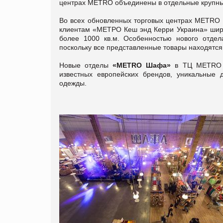
центрах METRO объединены в отдельные крупные
Во всех обновленных торговых центрах METRO 
клиентам «МЕТРО Кеш энд Керри Украина» широ
более 1000 кв.м. Особенностью нового отдела
поскольку все представленные товары находятся
Новые отделы
«METRO Шафа»
в ТЦ METRO в
известных европейских брендов, уникальные 
одежды.