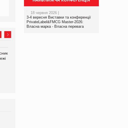
18 червня 2026 |
3-4 вересня Виставки та конференції
PrivateLabel&FMCG Master-2026:
Власна марка - Власна перевага
сник
Олексій Логачов-Михайлов
Яна Сараніна, директор
ежі
Файно маркет Директор
компанії «УкраМарин»
департаменту з
виробництва
Брагина Людмила
Просування компанії на