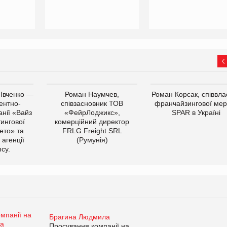
 Івченко —
Роман Наумчев,
Роман Корсак, співвла
ентно-
співзасновник ТОВ
франчайзингової мер
нії «Вайз
«ФейрЛоджикс»,
SPAR в Україні
тингової
комерційний директор
ето» та
FRLG Freight SRL
 агенції
(Румунія)
cy.
Брагина Людмила
Просування компанії на