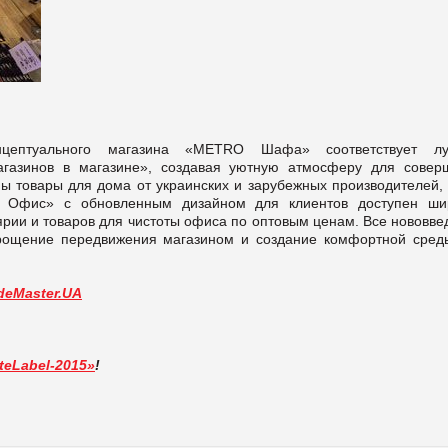
нцептуального магазина «METRO Шафа» соответствует л
газинов в магазине», создавая уютную атмосферу для совер
 товары для дома от украинских и зарубежных производителей, 
 Офис» с обновленным дизайном для клиентов доступен ши
ярии и товаров для чистоты офиса по оптовым ценам. Все нововве
рощение передвижения магазином и создание комфортной сред
deMaster.UA
teLabel-2015»
!