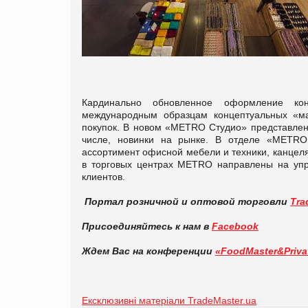
Кардинально обновленное оформление ко
международным образцам концептуальных «ма
покупок. В новом «METRO Студио» представлены
числе, новинки на рынке. В отделе «METRO
ассортимент офисной мебели и техники, канцел
в торговых центрах METRO направлены на уп
клиентов.
Портал розничной и оптовой торговли
Tra
Присоединяйтесь к нам в
Facebook
Ждем Вас на конференции
«FoodMaster&Priva
Ексклюзивні матеріали TradeMaster.ua