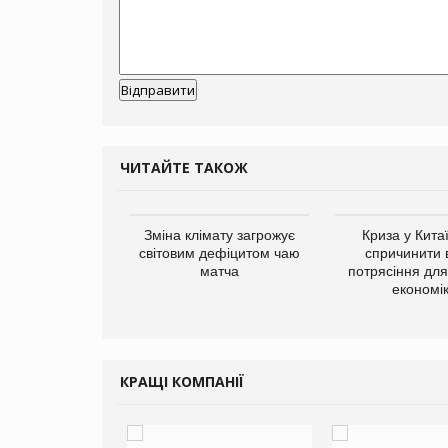
ЧИТАЙТЕ ТАКОЖ
ує виробника
Зміна клімату загрожує
Криза у Кита
добавок Thorne
світовим дефіцитом чаю
спричинити 
матча
потрясіння для 
економі
КРАЩІ КОМПАНІЇ