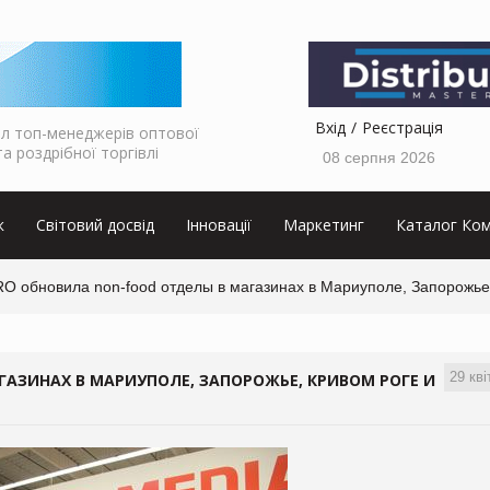
Вхід
Реєстрація
л топ-менеджерів оптової
та роздрібної торгівлі
08 серпня 2026
к
Світовий досвід
Інновації
Маркетинг
Каталог Ком
O обновила non-food отделы в магазинах в Мариуполе, Запорожье,
29 кві
АЗИНАХ В МАРИУПОЛЕ, ЗАПОРОЖЬЕ, КРИВОМ РОГЕ И