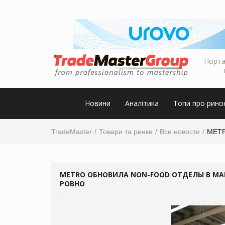
Порта
Новини
Аналітика
Топи про рино
TradeMaster
Товари та ринки
Все новости
METR
METRO ОБНОВИЛА NON-FOOD ОТДЕЛЫ В МАГ
РОВНО