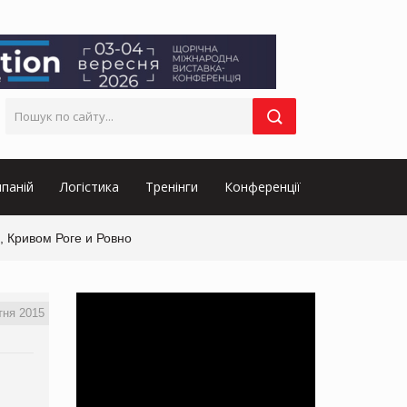
паній
Логістика
Тренінги
Конференції
 Кривом Роге и Ровно
тня 2015