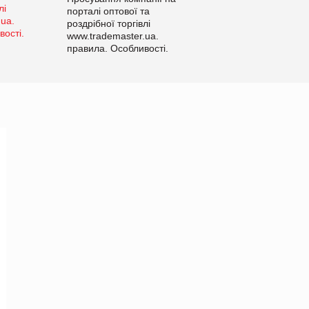
порталі оптової та
роздрібної торгівлі
www.trademaster.ua.
правила. Особливості.
Рекомендації