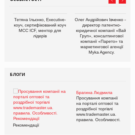
,
Тетяна Ільєнко, Executive-
Олег Андрійович Івченко —
ОВ
коуч, сертифікований коуч
директор патентно-
МСС ICF, ментор для
юридичної компанії «Вайз
лідерів
Груп», консалтингової
компанії «Парето» та
маркетингової агенції
Myka Agency.
БЛОГИ
Брагина Людмила
ї
Просування компанії
а
на порталі оптової та
роздрібної торгівлі
www.trademaster.ua.
і.
правила. Особливості.
Рекомендації
Ре