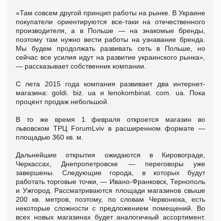
«Там совсем другой принцип работы на рынке. В Украине
покупатели ориентируются все-таки на отечественного
производителя, а в Польше — на знакомые бренды,
поэтому там нужно вести работы на узнавание бренда.
Мы будем продолжать развивать сеть в Польше, но
сейчас все усилия идут на развитие украинского рынка»,
— рассказывает собственник компании.
С лета 2015 года компания развивает два интернет-
магазина: goldi. biz. ua и lenokombinat. com. ua. Пока
процент продаж небольшой.
В то же время 1 февраля откроется магазин во
львовском ТРЦ ForumLviv в расширенном формате —
площадью 360 кв. м.
Дальнейшие открытия ожидаются в Кировограде,
Черкассах, Днепропетровске — переговоры уже
завершены. Следующие города, в которых будут
работать торговые точки, — Ивано-Франковск, Тернополь
и Ужгород. Рассматриваются площади магазинов свыше
200 кв. метров, поэтому, по словам Червонюка, есть
некоторые сложности с предложением помещений. Во
всех новых магазинах будет аналогичный ассортимент.