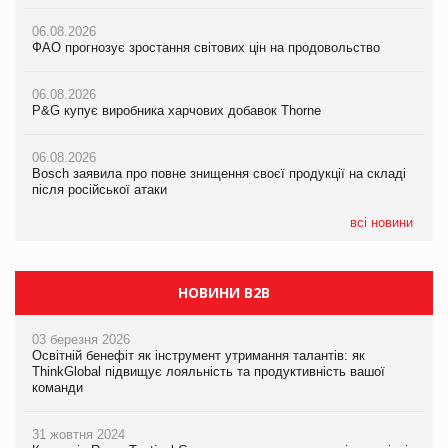
06.08.2026
06.08.2026
06.08.2026
ФАО прогнозує зростання світових цін на продовольство
ФАО прогнозує зростання світових цін на продовольство
ФАО прогнозує зростання світових цін на продовольство
06.08.2026
06.08.2026
06.08.2026
P&G купує виробника харчових добавок Thorne
P&G купує виробника харчових добавок Thorne
P&G купує виробника харчових добавок Thorne
06.08.2026
06.08.2026
06.08.2026
Bosch заявила про повне знищення своєї продукції на складі
Bosch заявила про повне знищення своєї продукції на складі
Bosch заявила про повне знищення своєї продукції на складі
після російської атаки
після російської атаки
після російської атаки
всі новини
НОВИНИ B2B
03 березня 2026
Освітній бенефіт як інструмент утримання талантів: як
ThinkGlobal підвищує лояльність та продуктивність вашої
команди
31 жовтня 2024