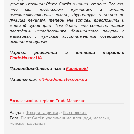
усилить позиции Pierre Cardin в нашей стране. Все то,
что мы предлагаем мужчинам, а именно
высококачественные ткани, фурнитура и пошив по
лучшим лекалам, теперь мы готовы предложить и
женской аудитории. Тем более что согласно нашим
последним исследованиям, большинство покупок в
магазинах с мужским ассортиментом совершают
именно женщины».
Портал розничной и оптовой торговли
TradeMaster.UA
Присоединяйтесь к нам в
Facebook!
Пишите нам:
vl@trademaster.com.ua
Ексклюзивні матеріали TradeMaster.ua
Раздел:
Товари та ринки
>
Все новости
Теги:
PierreCardin увеличениме площади
,
магазин
,
женская коллекця