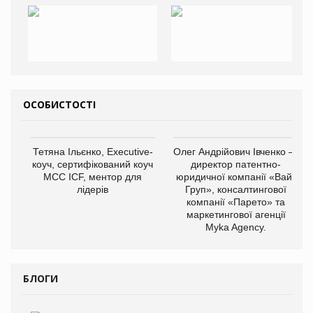
ОСОБИСТОСТІ
Тетяна Ільєнко, Executive-
Олег Андрійович Івченко —
коуч, сертифікований коуч
директор патентно-
МСС ICF, ментор для
юридичної компанії «Вайз
лідерів
Груп», консалтингової
компанії «Парето» та
маркетингової агенції
Myka Agency.
БЛОГИ