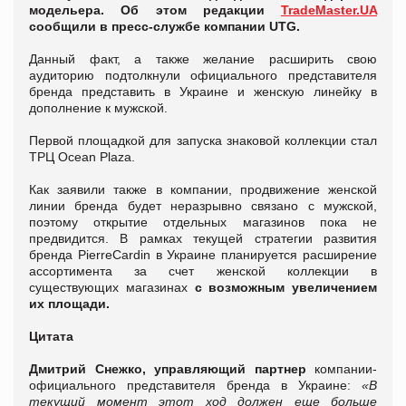
модельера. Об этом редакции
TradeMaster.UA
сообщили в пресс-службе компании UTG.
Данный факт, а также желание расширить свою
аудиторию подтолкнули официального представителя
бренда представить в Украине и женскую линейку в
дополнение к мужской.
Первой площадкой для запуска знаковой коллекции стал
ТРЦ Ocean Plaza.
Как заявили также в компании, продвижение женской
линии бренда будет неразрывно связано с мужской,
поэтому открытие отдельных магазинов пока не
предвидится. В рамках текущей стратегии развития
бренда PierreCardin в Украине планируется расширение
ассортимента за счет женской коллекции в
существующих магазинах
с возможным увеличением
их площади.
Цитата
Дмитрий Снежко, управляющий партнер
компании-
официального представителя бренда в Украине:
«В
текущий момент этот ход должен еще больше