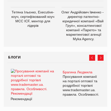
Тетяна Ільєнко, Executive-
Олег Андрійович Івченко —
коуч, сертифікований коуч
директор патентно-
МСС ICF, ментор для
юридичної компанії «Вайз
лідерів
Груп», консалтингової
компанії «Парето» та
маркетингової агенції
Myka Agency.
БЛОГИ
Брагина Людмила
Просування компанії
на порталі оптової та
роздрібної торгівлі
www.trademaster.ua.
правила. Особливості.
Рекомендації