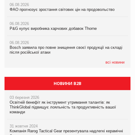
06.08.2026
06.08.2026
06.08.2026
ФАО прогнозує зростання світових цін на продовольство
ФАО прогнозує зростання світових цін на продовольство
ФАО прогнозує зростання світових цін на продовольство
06.08.2026
06.08.2026
06.08.2026
P&G купує виробника харчових добавок Thorne
P&G купує виробника харчових добавок Thorne
P&G купує виробника харчових добавок Thorne
06.08.2026
06.08.2026
06.08.2026
Bosch заявила про повне знищення своєї продукції на складі
Bosch заявила про повне знищення своєї продукції на складі
Bosch заявила про повне знищення своєї продукції на складі
після російської атаки
після російської атаки
після російської атаки
всі новини
НОВИНИ B2B
03 березня 2026
Освітній бенефіт як інструмент утримання талантів: як
ThinkGlobal підвищує лояльність та продуктивність вашої
команди
31 жовтня 2024
Компанія Rarog Tactical Gear презентувала надлегкі керамічні