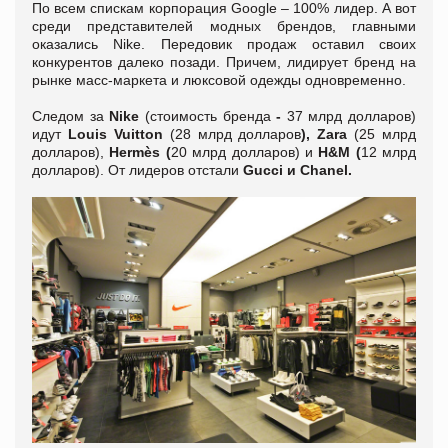
По всем спискам корпорация Google – 100% лидер. А вот
среди представителей модных брендов, главными
оказались Nike. Передовик продаж оставил своих
конкурентов далеко позади. Причем, лидирует бренд на
рынке масс-маркета и люксовой одежды одновременно.
Следом за
Nike
(стоимость бренда
-
37 млрд долларов)
идут
Louis Vuitton
(28 млрд долларов
), Zara
(25 млрд
долларов),
Hermès (
20 млрд долларов) и
H&M (
12 млрд
долларов). От лидеров отстали
Gucci и Chanel.