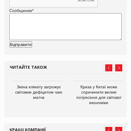
Сообщение
*
ЧИТАЙТЕ ТАКОЖ
Зміна клімату загрожує
Криза у Китаї може
ne
світовим дефіцитом чаю
спричинити великі
матча
потрясіння для світової
економіки
КРАЩІ КОМПАНІЇ