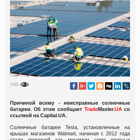
1091
Причиной всему - неисправные солнечные
батареи. Об этом сообщает
Trade
Master.
UA
со
ссылкой на Capital.UA.
Солнечные батареи Tesla, установленные на
крышах магазинов Walmart, начиная с 2012 года
стали причиной как минимум семи крупных