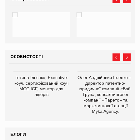
ОСОБИСТОСТІ
,
Тетяна Ільєнко, Executive-
Олег Андрійович Івченко —
ОВ
коуч, сертифікований коуч
директор патентно-
МСС ICF, ментор для
юридичної компанії «Вайз
лідерів
Груп», консалтингової
компанії «Парето» та
маркетингової агенції
Myka Agency.
БЛОГИ