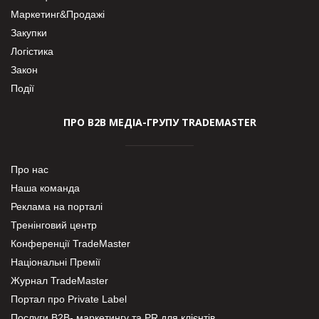
Маркетинг&Продажі
Закупки
Логістика
Закон
Події
ПРО В2В МЕДІА-ГРУПУ TRADEMASTER
Про нас
Наша команда
Реклама на порталі
Тренінговий центр
Конференції TradeMaster
Національні Премії
Журнал TradeMaster
Портал про Private Label
Послуги В2В- маркетингу та PR для клієнтів