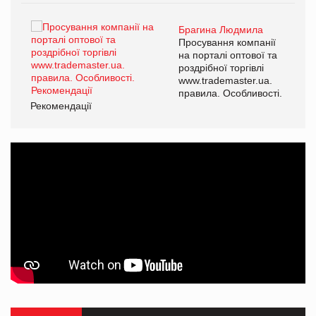
Брагина Людмила
ї
Просування компанії
а
на порталі оптової та
роздрібної торгівлі
www.trademaster.ua.
і.
правила. Особливості.
Рекомендації
Ре