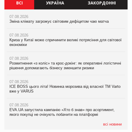
ВСІ
УКРАЇНА
ЗАКОРДОННІ
07.08.2026
07.08.2026
07.08.2026
Зміна клімату загрожує світовим дефіцитом чаю матча
Зміна клімату загрожує світовим дефіцитом чаю матча
Зміна клімату загрожує світовим дефіцитом чаю матча
07.08.2026
07.08.2026
07.08.2026
Криза у Китаї може спричинити великі потрясіння для світової
Криза у Китаї може спричинити великі потрясіння для світової
Криза у Китаї може спричинити великі потрясіння для світової
економіки
економіки
економіки
07.08.2026
07.08.2026
07.08.2026
Розмитнення «з коліс» та крос-докінг: як оперативні логістичні
Розмитнення «з коліс» та крос-докінг: як оперативні логістичні
Kraft Heinz скоротила збиток у першому півріччі
рішення допомагають бізнесу зменшити ризики
рішення допомагають бізнесу зменшити ризики
07.08.2026
07.08.2026
07.08.2026
Продажі Hugo Boss впали на 9%
ICE BOSS цього літа! Новинка морозива від власної ТМ Varto
ICE BOSS цього літа! Новинка морозива від власної ТМ Varto
вже у VARUS
вже у VARUS
07.08.2026
Франція заборонила рекламні дзвінки без згоди клієнтів
07.08.2026
07.08.2026
EVA.UA запустила кампанію «Хто б знав» про асортимент,
EVA.UA запустила кампанію «Хто б знав» про асортимент,
якого покупці не очікують побачити на платформі
якого покупці не очікують побачити на платформі
всі новини