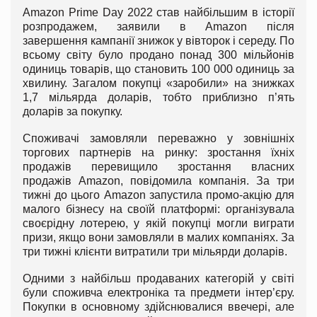
Amazon Prime Day 2022 став найбільшим в історії
розпродажем, заявили в Amazon після
завершення кампанії знижок у вівторок і середу. По
всьому світу було продано понад 300 мільйонів
одиниць товарів, що становить 100 000 одиниць за
хвилину. Загалом покупці «заробили» на знижках
1,7 мільярда доларів, тобто приблизно п’ять
доларів за покупку.
Споживачі замовляли переважно у зовнішніх
торгових партнерів на ринку: зростання їхніх
продажів перевищило зростання власних
продажів Amazon, повідомила компанія. За три
тижні до цього Amazon запустила промо-акцію для
малого бізнесу на своїй платформі: організувала
своєрідну лотерею, у якій покупці могли виграти
призи, якщо вони замовляли в малих компаніях. За
три тижні клієнти витратили три мільярди доларів.
Одними з найбільш продаваних категорій у світі
були споживча електроніка та предмети інтер’єру.
Покупки в основному здійснювалися ввечері, але