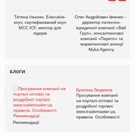
Тетяна Ільєнко, Executive-
Олег Андрійович Івченко —
коуч, сертифікований коуч
директор патентно-
МСС ICF, ментор для
юридичної компанії «Вайз
лідерів
Груп», консалтингової
компанії «Парето» та
маркетингової агенції
,
Myka Agency.
ОВ
БЛОГИ
Брагина Людмила
ї
Просування компанії
а
на порталі оптової та
роздрібної торгівлі
www.trademaster.ua.
і.
правила. Особливості.
Рекомендації
Ре