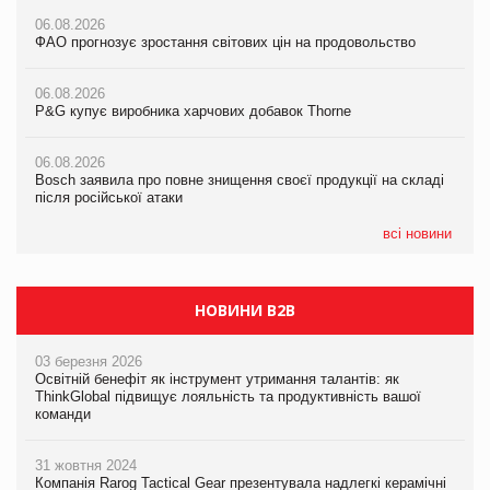
06.08.2026
06.08.2026
06.08.2026
ФАО прогнозує зростання світових цін на продовольство
ФАО прогнозує зростання світових цін на продовольство
ФАО прогнозує зростання світових цін на продовольство
06.08.2026
06.08.2026
06.08.2026
P&G купує виробника харчових добавок Thorne
P&G купує виробника харчових добавок Thorne
P&G купує виробника харчових добавок Thorne
06.08.2026
06.08.2026
06.08.2026
Bosch заявила про повне знищення своєї продукції на складі
Bosch заявила про повне знищення своєї продукції на складі
Bosch заявила про повне знищення своєї продукції на складі
після російської атаки
після російської атаки
після російської атаки
всі новини
НОВИНИ B2B
03 березня 2026
Освітній бенефіт як інструмент утримання талантів: як
ThinkGlobal підвищує лояльність та продуктивність вашої
команди
31 жовтня 2024
Компанія Rarog Tactical Gear презентувала надлегкі керамічні