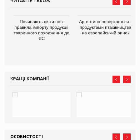
ЧИТАЙТЕ ТАКОЖ
в
Починають діяти нові
Аргентина повертається з
правила імпорту продукції
продуктами птахівництва
тваринного походження до
на європейський ринок
О:
ЄС
КРАЩІ КОМПАНІЇ
ОСОБИСТОСТІ