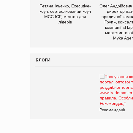
арас Ігорович,
Тетяна Ільєнко, Executive-
Олег Андрійович
иробництва ТОВ
коуч, сертифікований коуч
директор пат
Герчак"
МСС ICF, ментор для
юридичної компа
лідерів
Груп», консал
компанії «Пар
маркетингової
Myka Agen
БЛОГИ
Брагина Людмила
Просування компанії на
порталі оптової та
роздрібної торгівлі
www.trademaster.ua.
правила. Особливості.
ії
Рекомендації