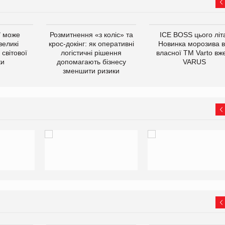
ї може
Розмитнення «з коліс» та
ICE BOSS цього літ
великі
крос-докінг: як оперативні
Новинка морозива в
світової
логістичні рішення
власної ТМ Varto вж
ки
допомагають бізнесу
VARUS
зменшити ризики