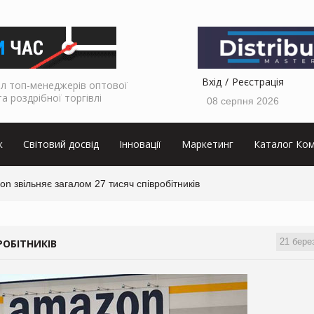
Вхід
Реєстрація
л топ-менеджерів оптової
та роздрібної торгівлі
08 серпня 2026
к
Світовий досвід
Інновації
Маркетинг
Каталог Ком
n звільняє загалом 27 тисяч співробітників
21 бере
РОБІТНИКІВ