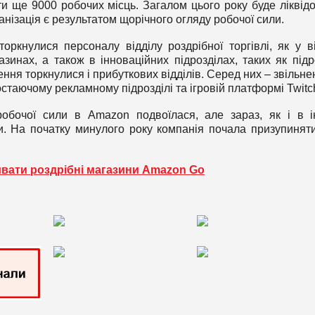
и ще 9000 робочих місць. Загалом цього року буде ліквід
нізація є результатом щорічного огляду робочої сили.
ркнулися персоналу відділу роздрібної торгівлі, як у ві
азинах, а також в інноваційних підрозділах, таких як підр
ення торкнулися і прибуткових відділів. Серед них – звільне
стаючому рекламному підрозділі та ігровій платформі Twitc
 робочої сили в Amazon подвоїлася, але зараз, як і в 
еби. На початку минулого року компанія почала призупинят
вати роздрібні магазини Amazon Go