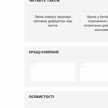
ЧИТАЙТЕ ТАКОЖ
ує виробника
Зміна клімату загрожує
Криза у Кита
добавок Thorne
світовим дефіцитом чаю
спричинити 
матча
потрясіння для 
економі
КРАЩІ КОМПАНІЇ
ОСОБИСТОСТІ