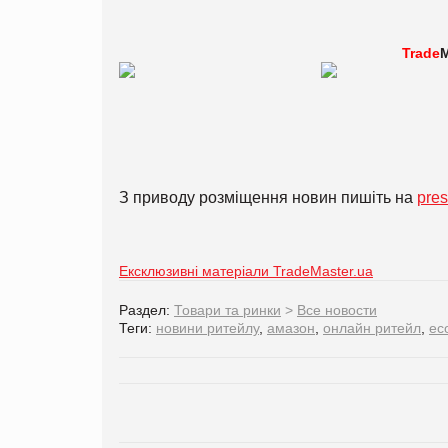
Trade
M
З приводу розміщення новин пишіть на
pre
Ексклюзивні матеріали TradeMaster.ua
Раздел:
Товари та ринки
>
Все новости
Теги:
новини ритейлу
,
амазон
,
онлайн ритейл
,
ec