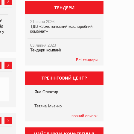
ТЕНДЕРИ
а!
EVA.UA запустила
Kraft Heinz скоротила
21 січня 2026
ід
кампанію «Хто б знав» про
збиток у першому півріччі
ТДВ «Золотоніський маслоробний
е у
асортимент, якого покупці
комбінат»
не очікують побачити на
платформі
03 липня 2023
Тендери компанії
Всі тендери
ТРЕНІНГОВИЙ ЦЕНТР
Яна Олентир
Тетяна Ільєнко
повний список
НАЙБЛИЖЧА КОНФЕРЕНЦІЯ