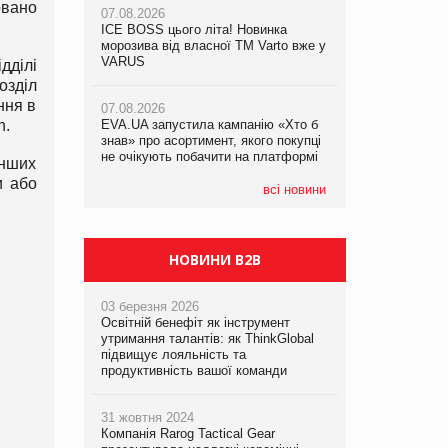
овано
07.08.2026
07.08.2026
ICE BOSS цього літа! Новинка
ICE BOSS цього літа! Новинка
07.08.2026
морозива від власної ТМ Varto вже у
морозива від власної ТМ Varto вже у
Франція заборонила рекламні дзвінки
VARUS
VARUS
дділі
без згоди клієнтів
озділ
ння в
07.08.2026
07.08.2026
h.
EVA.UA запустила кампанію «Хто б
EVA.UA запустила кампанію «Хто б
знав» про асортимент, якого покупці
знав» про асортимент, якого покупці
не очікують побачити на платформі
не очікують побачити на платформі
інших
и або
всі новини
НОВИНИ B2B
03 березня 2026
Освітній бенефіт як інструмент
утримання талантів: як ThinkGlobal
підвищує лояльність та
продуктивність вашої команди
31 жовтня 2024
Компанія Rarog Tactical Gear