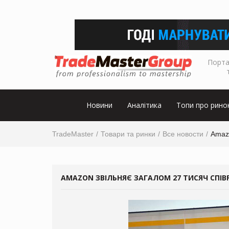
Порта
Новини
Аналітика
Топи про рино
TradeMaster
Товари та ринки
Все новости
Amazo
AMAZON ЗВІЛЬНЯЄ ЗАГАЛОМ 27 ТИСЯЧ СПІВ