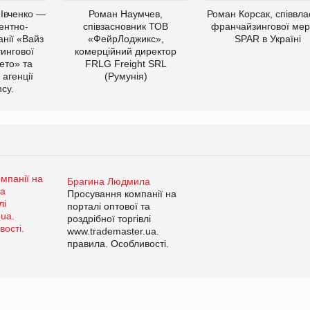
 Івченко —
Роман Наумчев,
Роман Корсак, співвла
ентно-
співзасновник ТОВ
франчайзингової мер
нії «Вайз
«ФейрЛоджикс»,
SPAR в Україні
тингової
комерційний директор
ето» та
FRLG Freight SRL
 агенції
(Румунія)
cy.
Брагина Людмила
Просування компанії на
порталі оптової та
роздрібної торгівлі
www.trademaster.ua.
правила. Особливості.
Рекомендації