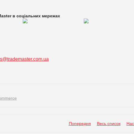
aster в
соціальних мережах
ss@trademaster.com.ua
ommerce
Попередня
Весь список
Нас