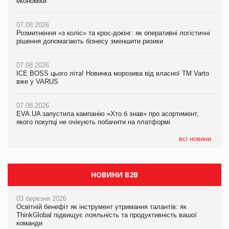
економіки
економіки
економіки
07.08.2026
07.08.2026
07.08.2026
Розмитнення «з коліс» та крос-докінг: як оперативні логістичні
Розмитнення «з коліс» та крос-докінг: як оперативні логістичні
Kraft Heinz скоротила збиток у першому півріччі
рішення допомагають бізнесу зменшити ризики
рішення допомагають бізнесу зменшити ризики
07.08.2026
07.08.2026
07.08.2026
Продажі Hugo Boss впали на 9%
ICE BOSS цього літа! Новинка морозива від власної ТМ Varto
ICE BOSS цього літа! Новинка морозива від власної ТМ Varto
вже у VARUS
вже у VARUS
07.08.2026
Франція заборонила рекламні дзвінки без згоди клієнтів
07.08.2026
07.08.2026
EVA.UA запустила кампанію «Хто б знав» про асортимент,
EVA.UA запустила кампанію «Хто б знав» про асортимент,
якого покупці не очікують побачити на платформі
якого покупці не очікують побачити на платформі
всі новини
НОВИНИ B2B
03 березня 2026
Освітній бенефіт як інструмент утримання талантів: як
ThinkGlobal підвищує лояльність та продуктивність вашої
команди