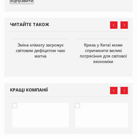
ЧИТАЙТЕ ТАКОЖ
Зміна клімату загрожує
Криза у Китаї може
ne
світовим дефіцитом чаю
спричинити великі
матча
потрясіння для світової
економіки
КРАЩІ КОМПАНІЇ