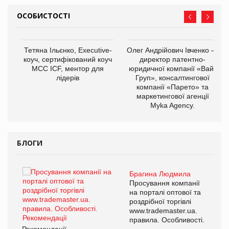
ОСОБИСТОСТІ
,
Тетяна Ільєнко, Executive-
Олег Андрійович Івченко —
ОВ
коуч, сертифікований коуч
директор патентно-
МСС ICF, ментор для
юридичної компанії «Вайз
лідерів
Груп», консалтингової
компанії «Парето» та
маркетингової агенції
Myka Agency.
БЛОГИ
Брагина Людмила
ї
Просування компанії
а
на порталі оптової та
роздрібної торгівлі
www.trademaster.ua.
і.
правила. Особливості.
Рекомендації
Ре