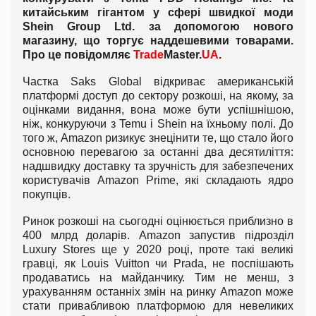
китайським гігантом у сфері швидкої моди
Shein Group Ltd. за допомогою нового
магазину, що торгує наддешевими товарами.
Про це повідомляє
Trade
Master.
UA
.
Частка Saks Global відкриває американській
платформі доступ до сектору розкоші, на якому, за
оцінками видання, вона може бути успішнішою,
ніж, конкуруючи з Temu і Shein на їхньому полі. До
того ж, Amazon ризикує знецінити те, що стало його
основною перевагою за останні два десятиліття:
надшвидку доставку та зручність для забезпечених
користувачів Amazon Prime, які складають ядро
покупців.
Ринок розкоші на сьогодні оцінюється приблизно в
400 млрд доларів. Amazon запустив підрозділ
Luxury Stores ще у 2020 році, проте такі великі
гравці, як Louis Vuitton чи Prada, не поспішають
продаватись на майданчику. Тим не менш, з
урахуванням останніх змін на ринку Amazon може
стати привабливою платформою для невеликих