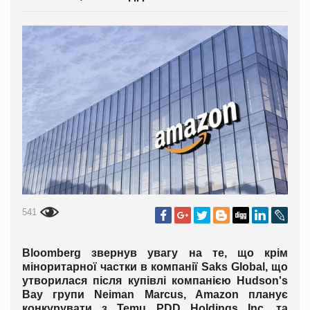
541
Bloomberg звернув увагу на те, що крім
міноритарної частки в компанії Saks Global, що
утворилася після купівлі компанією Hudson's
Bay групи Neiman Marcus, Amazon планує
конкурувати з Temu PDD Holdings Inc. та