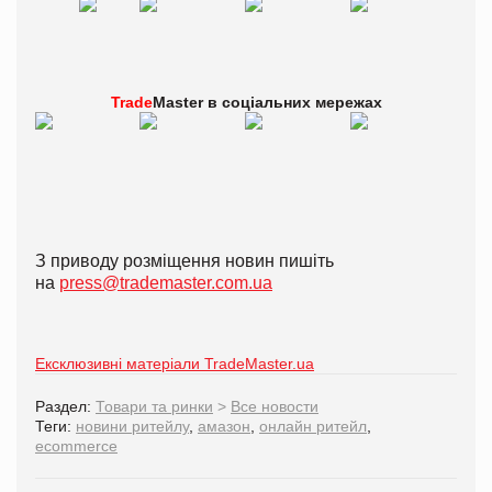
Trade
Master в
соціальних мережах
З приводу розміщення новин пишіть
на
press@trademaster.com.ua
Ексклюзивні матеріали TradeMaster.ua
Раздел:
Товари та ринки
>
Все новости
Теги:
новини ритейлу
,
амазон
,
онлайн ритейл
,
ecommerce