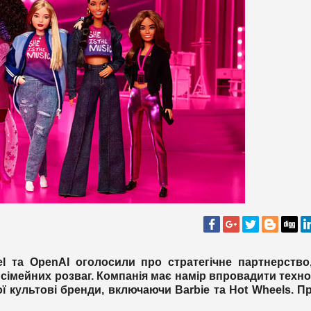
l та OpenAI оголосили про стратегічне партнерство
а сімейних розваг. Компанія має намір впровадити техно
ої культові бренди, включаючи Barbie та Hot Wheels. П