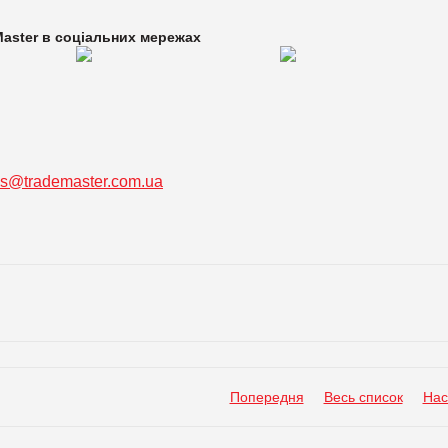
aster в
соціальних мережах
ss@trademaster.com.ua
Попередня
Весь список
Нас