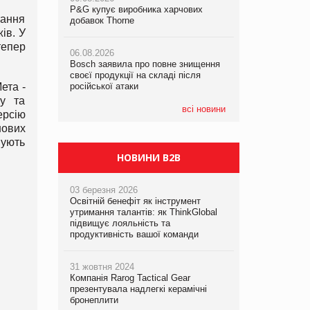
P&G купує виробника харчових
P&G купує виробника харчових
P&G купує виробника харчових
тання
добавок Thorne
добавок Thorne
добавок Thorne
ів. У
тепер
06.08.2026
06.08.2026
06.08.2026
Bosch заявила про повне знищення
Bosch заявила про повне знищення
Bosch заявила про повне знищення
своєї продукції на складі після
своєї продукції на складі після
своєї продукції на складі після
ета -
російської атаки
російської атаки
російської атаки
ку та
всі новини
ерсію
нових
нують
НОВИНИ B2B
03 березня 2026
Освітній бенефіт як інструмент
утримання талантів: як ThinkGlobal
підвищує лояльність та
продуктивність вашої команди
31 жовтня 2024
Компанія Rarog Tactical Gear
презентувала надлегкі керамічні
бронеплити