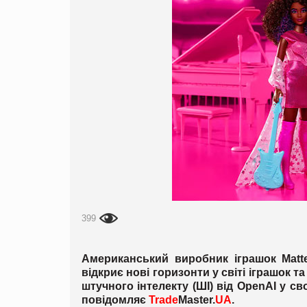
399
Американський виробник іграшок Matte
відкриє нові горизонти у світі іграшок т
штучного інтелекту (ШІ) від OpenAI у св
повідомляє
Trade
Master.
UA
.