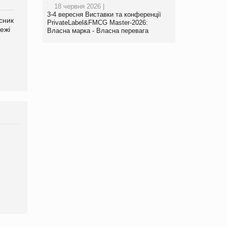
18 червня 2026 |
3-4 вересня Виставки та конференції
сник
Олексій Логачов-Михайлов
Яна Сараніна, директор
PrivateLabel&FMCG Master-2026:
ежі
Файно маркет Директор
компанії «УкраМарин»
Власна марка - Власна перевага
департаменту з
виробництва
Брагина Людмила
Просування компанії на
порталі оптової та
роздрібної торгівлі
www.trademaster.ua.
правила. Особливості.