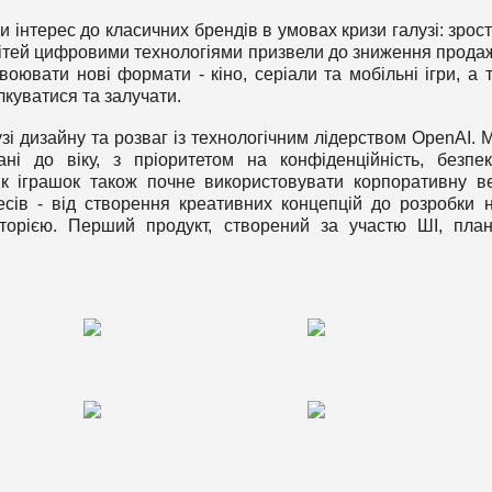
 інтерес до класичних брендів в умовах кризи галузі: зрос
 дітей цифровими технологіями призвели до зниження продаж
воювати нові формати - кіно, серіали та мобільні ігри, а 
ілкуватися та залучати.
узі дизайну та розваг із технологічним лідерством OpenAI. М
вані до віку, з пріоритетом на конфіденційність, безпе
ик іграшок також почне використовувати корпоративну в
есів - від створення креативних концепцій до розробки 
диторією. Перший продукт, створений за участю ШІ, пла