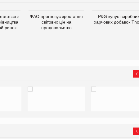
тається з
ФАО прогнозує зростання
P&G купує виробни
хівництва
світових цін на
харчових добавок Th
ий ринок
продовольство