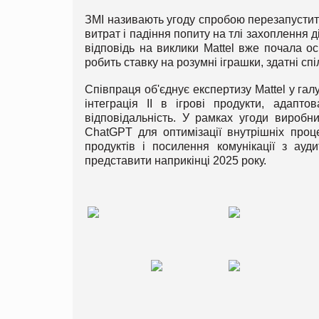
ЗМІ називають угоду спробою перезапустити
витрат і падіння попиту на тлі захоплення
відповідь на виклики Mattel вже почала ос
робить ставку на розумні іграшки, здатні сп
Співпраця об'єднує експертизу Mattel у гал
інтеграція ІІ в ігрові продукти, адапто
відповідальність. У рамках угоди виробн
ChatGPT для оптимізації внутрішніх проц
продуктів і посилення комунікації з ау
представити наприкінці 2025 року.