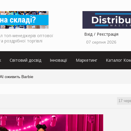
Вхід
Реєстрація
л топ-менеджерів оптової
та роздрібної торгівлі
07 серпня 2026
к
Світовий досвід
Інновації
Маркетинг
Каталог Ком
I оживить Barbie
17 чер