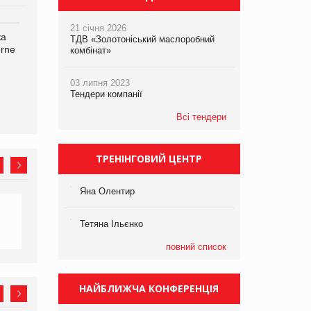
21 січня 2026
ка
Bosch заявила про повне
Смачна новинка для
ТДВ «Золотоніський маслоробний
orne
знищення своєї продукції
хвостатих: у VARUS
комбінат»
на складі після російської
з’явилися паучі Varto Paw
атаки
expert від власної ТМ
03 липня 2023
Varto!
Тендери компанії
Всі тендери
ТРЕНІНГОВИЙ ЦЕНТР
Яна Олентир
Тетяна Ільєнко
повний список
НАЙБЛИЖЧА КОНФЕРЕНЦІЯ