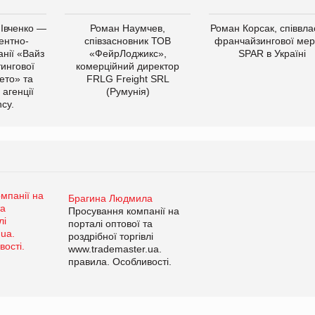
 Івченко —
Роман Наумчев,
Роман Корсак, співвла
ентно-
співзасновник ТОВ
франчайзингової мер
нії «Вайз
«ФейрЛоджикс»,
SPAR в Україні
тингової
комерційний директор
ето» та
FRLG Freight SRL
 агенції
(Румунія)
cy.
Брагина Людмила
Просування компанії на
порталі оптової та
роздрібної торгівлі
www.trademaster.ua.
правила. Особливості.
Рекомендації