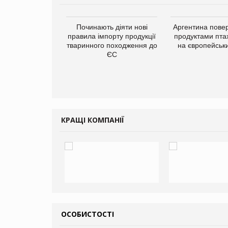
упермаркетів
Починають діяти нові
Аргентина повер
упує мережу
правила імпорту продукції
продуктами пта
нів формату
тваринного походження до
на європейськ
ce store КОЛО:
ЄС
ана компанія
ватиме 374
газини
КРАЩІ КОМПАНІЇ
ОСОБИСТОСТІ