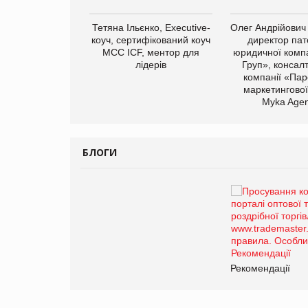
Тетяна Ільєнко, Executive-
Олег Андрійович
коуч, сертифікований коуч
директор пат
МСС ICF, ментор для
юридичної компа
лідерів
Груп», консал
компанії «Пар
маркетингової
арас Ігорович,
Myka Agen
иробництва ТОВ
Герчак"
БЛОГИ
Брагина Людмила
Просування компанії на
порталі оптової та
роздрібної торгівлі
www.trademaster.ua.
правила. Особливості.
ії
Рекомендації