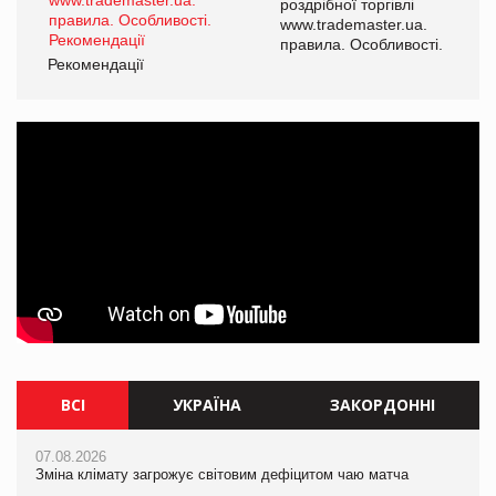
роздрібної торгівлі
www.trademaster.ua.
і.
правила. Особливості.
Рекомендації
Ре
ВСІ
УКРАЇНА
ЗАКОРДОННІ
07.08.2026
07.08.2026
07.08.2026
Зміна клімату загрожує світовим дефіцитом чаю матча
Зміна клімату загрожує світовим дефіцитом чаю матча
Зміна клімату загрожує світовим дефіцитом чаю матча