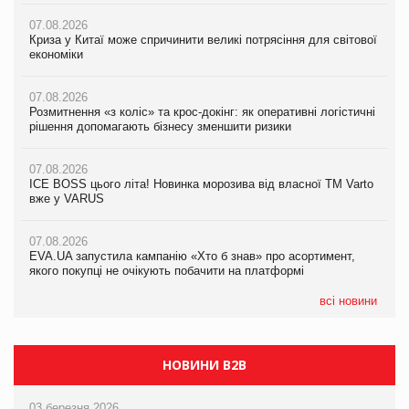
07.08.2026
07.08.2026
07.08.2026
Криза у Китаї може спричинити великі потрясіння для світової
Криза у Китаї може спричинити великі потрясіння для світової
Криза у Китаї може спричинити великі потрясіння для світової
економіки
економіки
економіки
07.08.2026
07.08.2026
07.08.2026
Розмитнення «з коліс» та крос-докінг: як оперативні логістичні
Розмитнення «з коліс» та крос-докінг: як оперативні логістичні
Kraft Heinz скоротила збиток у першому півріччі
рішення допомагають бізнесу зменшити ризики
рішення допомагають бізнесу зменшити ризики
07.08.2026
07.08.2026
07.08.2026
Продажі Hugo Boss впали на 9%
ICE BOSS цього літа! Новинка морозива від власної ТМ Varto
ICE BOSS цього літа! Новинка морозива від власної ТМ Varto
вже у VARUS
вже у VARUS
07.08.2026
Франція заборонила рекламні дзвінки без згоди клієнтів
07.08.2026
07.08.2026
EVA.UA запустила кампанію «Хто б знав» про асортимент,
EVA.UA запустила кампанію «Хто б знав» про асортимент,
якого покупці не очікують побачити на платформі
якого покупці не очікують побачити на платформі
всі новини
НОВИНИ B2B
03 березня 2026