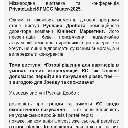
Міжнародна виставка та конференція
PrivateLabel&FMCG Master-2025
.
Одним із ключових моментів ділової програми
стане виступ
Руслана Дробота
, комерційного
директора компанії
Юнівест Маркетинг
. Його
презентація буде присвячена надзвичайно
актуальній темі для виробників і ритейлерів, які
хочуть не лише відповідати сучасним вимогам, а й
випереджати конкурентів.
Тема виступу: «Готові рішення для партнерів в
умовах нових екорегуляцій ЄС: як Univest
допомагає перейти на пакування plastic free —
з вигодою для бренду та споживача»
У своєму виступі Руслан Дробот:
розповість про
тренди та вимоги ЄС щодо
екологічного пакування
— і як вони впливають
на українських виробників і ритейлерів;
покаже, як компанія Univest вже сьогодні реалізує
готові plastic free-рішення
для клієнтів різних