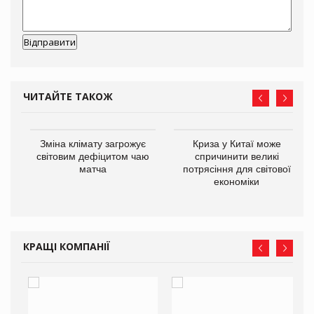
ЧИТАЙТЕ ТАКОЖ
Зміна клімату загрожує
Криза у Китаї може
ne
світовим дефіцитом чаю
спричинити великі
матча
потрясіння для світової
економіки
КРАЩІ КОМПАНІЇ