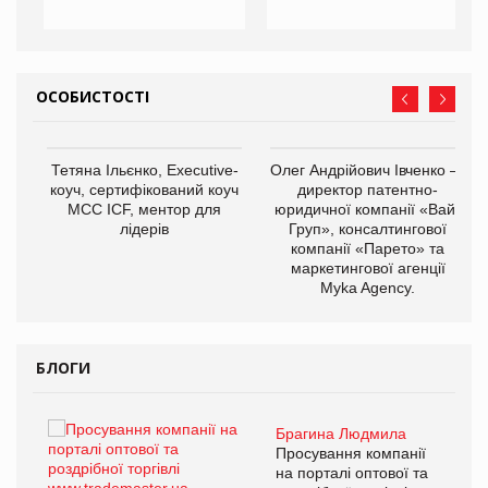
ОСОБИСТОСТІ
Тетяна Ільєнко, Executive-
Олег Андрійович Івченко —
коуч, сертифікований коуч
директор патентно-
МСС ICF, ментор для
юридичної компанії «Вайз
лідерів
Груп», консалтингової
компанії «Парето» та
маркетингової агенції
,
Myka Agency.
ОВ
БЛОГИ
Брагина Людмила
ї
Просування компанії
а
на порталі оптової та