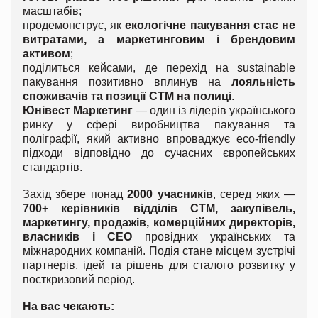
масштабів;
продемонструє, як
екологічне пакування стає не
витратами, а маркетинговим і брендовим
активом
;
поділиться кейсами, де перехід на sustainable
пакування позитивно вплинув на
лояльність
споживачів та позиції СТМ на полиці
.
Юнівест Маркетинг
— один із лідерів українського
ринку у сфері виробництва пакування та
поліграфії, який активно впроваджує eco-friendly
підходи відповідно до сучасних європейських
стандартів.
Захід збере понад
2000 учасників
, серед яких —
700+ керівників відділів СТМ, закупівель,
маркетингу, продажів, комерційних директорів,
власників і СЕО
провідних українських та
міжнародних компаній. Подія стане місцем зустрічі
партнерів, ідей та рішень для сталого розвитку у
посткризовий період.
На вас чекають: