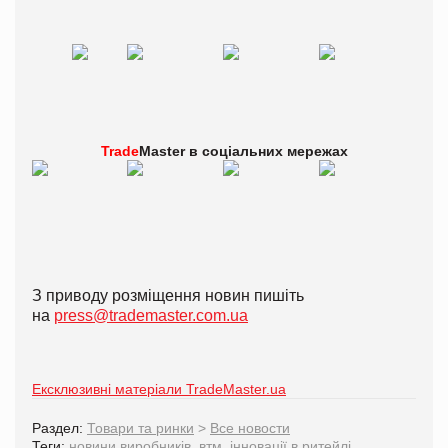
Trade
Master в
соціальних мережах
З приводу розміщення новин пишіть
на
press@trademaster.com.ua
Ексклюзивні матеріали TradeMaster.ua
Раздел:
Товари та ринки
>
Все новости
Теги:
новини виробників
,
втм
,
інновації в ритейлі
,