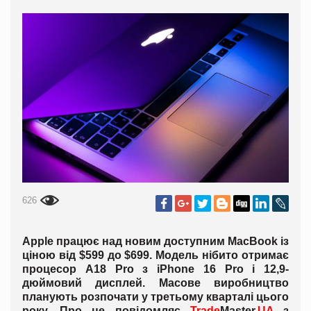
626
Apple працює над новим доступним MacBook із
ціною від $599 до $699. Модель нібито отримає
процесор A18 Pro з iPhone 16 Pro і 12,9-
дюймовий дисплей. Масове виробництво
планують розпочати у третьому кварталі цього
року. Про це повідомляє
Trade
Master.
UA
з