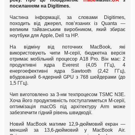
посиланням на Digitimes.
Частина інформації, за словами Digitimes,
походить від джерел, пов’язаних із Quanta —
великим тайванським виробником, який збирає
ноутбуки для Apple, Dell та HP.
На відміну від поточних MacBook, які
використовують чипи M-серії, бюджетна версія
отримає мобільний процесор A18 Pro. Він має: 2
продуктивні ядра Everest (4,05 ГГц), 4
енергоефективні ядра Sawtooth (2,42 ГГц),
вбудований 6-ядерний GPU з 768 шейдерами (до
1,5 ГГц).
Чип виготовлено за 3-нм техпроцесом TSMC N3E.
Хоча його продуктивність поступатиметься M-серії,
оптимізація macOS під архітектуру Arm може
забезпечити гідний рівень швидкодії.
Новий MacBook матиме 12,9-дюймовий екран —
менший за 13,6-дюймовий у MacBook Air.