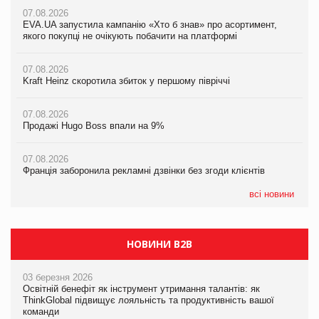
07.08.2026
07.08.2026
07.08.2026
Продажі Hugo Boss впали на 9%
EVA.UA запустила кампанію «Хто б знав» про асортимент,
EVA.UA запустила кампанію «Хто б знав» про асортимент,
якого покупці не очікують побачити на платформі
якого покупці не очікують побачити на платформі
07.08.2026
Франція заборонила рекламні дзвінки без згоди клієнтів
07.08.2026
07.08.2026
Kraft Heinz скоротила збиток у першому півріччі
Kraft Heinz скоротила збиток у першому півріччі
06.08.2026
Починають діяти нові правила імпорту продукції тваринного
07.08.2026
07.08.2026
походження до ЄС
Продажі Hugo Boss впали на 9%
Продажі Hugo Boss впали на 9%
06.08.2026
07.08.2026
07.08.2026
Аргентина повертається з продуктами птахівництва на
Франція заборонила рекламні дзвінки без згоди клієнтів
Франція заборонила рекламні дзвінки без згоди клієнтів
європейський ринок
всі новини
НОВИНИ B2B
03 березня 2026
Освітній бенефіт як інструмент утримання талантів: як
ThinkGlobal підвищує лояльність та продуктивність вашої
команди