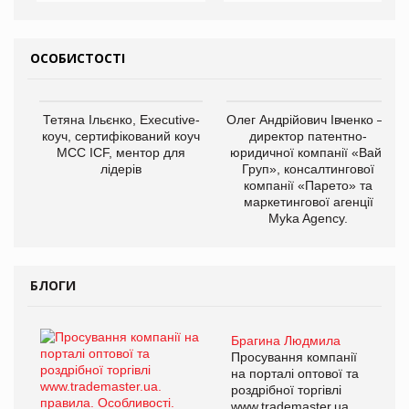
ОСОБИСТОСТІ
Тетяна Ільєнко, Executive-
Олег Андрійович Івченко —
коуч, сертифікований коуч
директор патентно-
МСС ICF, ментор для
юридичної компанії «Вайз
лідерів
Груп», консалтингової
компанії «Парето» та
маркетингової агенції
Myka Agency.
БЛОГИ
Брагина Людмила
Просування компанії
на порталі оптової та
роздрібної торгівлі
www.trademaster.ua.