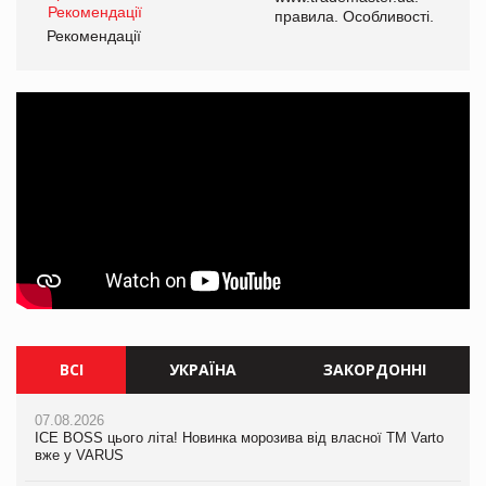
правила. Особливості.
Рекомендації
ВСІ
УКРАЇНА
ЗАКОРДОННІ
07.08.2026
07.08.2026
07.08.2026
ICE BOSS цього літа! Новинка морозива від власної ТМ Varto
ICE BOSS цього літа! Новинка морозива від власної ТМ Varto
Kraft Heinz скоротила збиток у першому півріччі
вже у VARUS
вже у VARUS