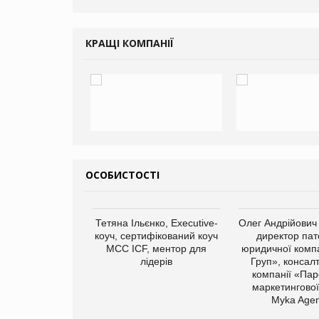
КРАЩІ КОМПАНІЇ
ОСОБИСТОСТІ
арас Ігорович,
Тетяна Ільєнко, Executive-
Олег Андрійович
иробництва ТОВ
коуч, сертифікований коуч
директор пат
Герчак"
МСС ICF, ментор для
юридичної компа
лідерів
Груп», консал
компанії «Пар
маркетингової
Myka Agen