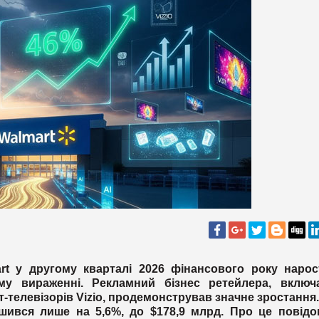
rt у другому кварталі 2026 фінансового року нарос
му вираженні. Рекламний бізнес ретейлера, включ
телевізорів Vizio, продемонстрував значне зростання
ьшився лише на 5,6%, до $178,9 млрд. Про це повідо