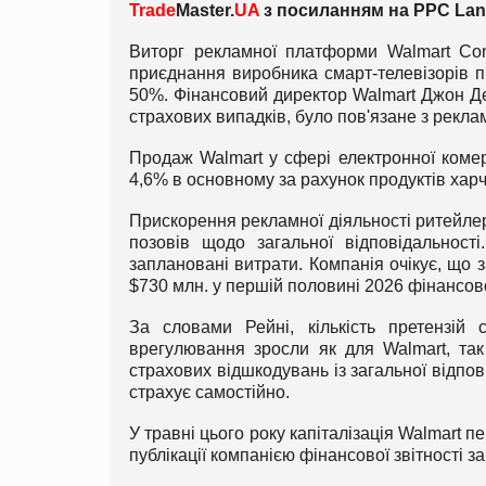
Trade
Master.
UA
з посиланням на PPC Lan
Виторг рекламної платформи Walmart Con
приєднання виробника смарт-телевізорів п
50%. Фінансовий директор Walmart Джон Де
страхових випадків, було пов'язане з рекла
Продаж Walmart у сфері електронної комер
4,6% в основному за рахунок продуктів харч
Прискорення рекламної діяльності ритейлер
позовів щодо загальної відповідальност
заплановані витрати. Компанія очікує, що 
$730 млн. у першій половині 2026 фінансово
За словами Рейні, кількість претензій
врегулювання зросли як для Walmart, так 
страхових відшкодувань із загальної відпов
страхує самостійно.
У травні цього року капіталізація Walmart п
публікації компанією фінансової звітності з