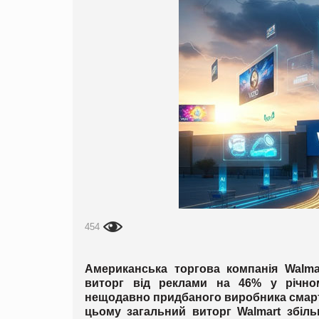
454
Американська торгова компанія Walma
виторг від реклами на 46% у річно
нещодавно придбаного виробника смарт-
цьому загальний виторг Walmart збіл