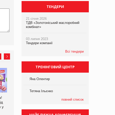
ТЕНДЕРИ
21 січня 2026
ТДВ «Золотоніський маслоробний
комбінат»
03 липня 2023
Тендери компанії
Всі тендери
ТРЕНІНГОВИЙ ЦЕНТР
EVA.UA запустила
Kraft Heinz скоротила
кампанію «Хто б знав» про
збиток у першому півріччі
Яна Олентир
асортимент, якого покупці
не очікують побачити на
Тетяна Ільєнко
платформі
а!
повний список
ід
е у
НАЙБЛИЖЧА КОНФЕРЕНЦІЯ