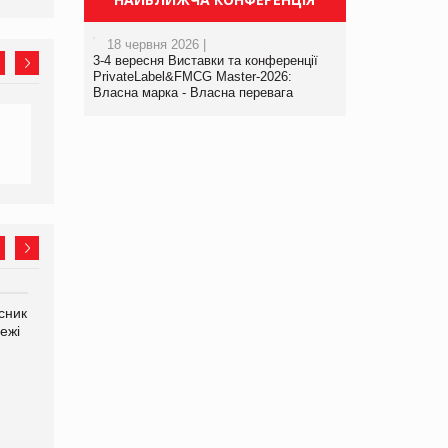
18 червня 2026 |
3-4 вересня Виставки та конференції
PrivateLabel&FMCG Master-2026:
Власна марка - Власна перевага
сник
Олексій Логачов-Михайлов
Яна Сараніна, директор
ежі
Файно маркет Директор
компанії «УкраМарин»
департаменту з
виробництва