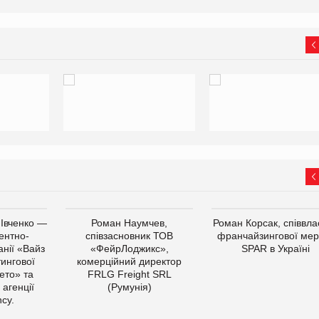
 Івченко —
Роман Наумчев,
Роман Корсак, співвла
ентно-
співзасновник ТОВ
франчайзингової мер
нії «Вайз
«ФейрЛоджикс»,
SPAR в Україні
тингової
комерційний директор
ето» та
FRLG Freight SRL
 агенції
(Румунія)
cy.