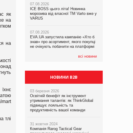
07.08.2026
07.08.2026
ICE BOSS цього літа! Новинка
ICE BOSS цього літа! Новинка
07.08.2026
морозива від власної ТМ Varto вже у
морозива від власної ТМ Varto вже у
ас як
Франція заборонила рекламні дзвінки
VARUS
VARUS
же на
без згоди клієнтів
ятком
07.08.2026
07.08.2026
EVA.UA запустила кампанію «Хто б
EVA.UA запустила кампанію «Хто б
знав» про асортимент, якого покупці
знав» про асортимент, якого покупці
ся на
не очікують побачити на платформі
не очікують побачити на платформі
всі новини
кості
понад
гнуть
НОВИНИ B2B
 їхнє
03 березня 2026
латою
Освітній бенефіт як інструмент
утримання талантів: як ThinkGlobal
lmart
підвищує лояльність та
продуктивність вашої команди
а тлі
31 жовтня 2024
Компанія Rarog Tactical Gear