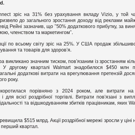
d.
nect зріс на 31% без урахування вкладу Vizio, у той ч
ризвело до загального зростання доходу від реклами май
від Рейні зазначив, що "50% додаткового прибутку, за вин
мою, членством та маркетингом".
ції по всьому світу зріс на 25%. У США продаж збільшив
ування та товарів для здоров'я.
а викликано значним тиском, пов'язаним із зростанням кіль
і. У другому кварталі Walmart знадобилося $450 млн 
загальні додаткові витрати на врегулювання претензій дося
го року.
 скоротилася порівняно з 2024 роком, але витрати на
і для всієї роздрібної торгівлі. Витрати пов'язані з вип
ідальності та відшкодуванням збитків працівникам, яких Wa
еревищила $515 млрд. Акції роздрібної мережі зросли у ціні н
а перший квартал.