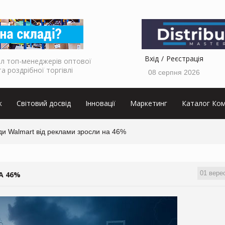
Вхід
Реєстрація
л топ-менеджерів оптової
та роздрібної торгівлі
08 серпня 2026
к
Світовий досвід
Інновації
Маркетинг
Каталог Ком
и Walmart від реклами зросли на 46%
01 вере
А 46%