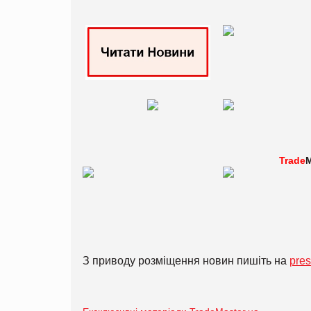
Trade
M
З приводу розміщення новин пишіть на
pre