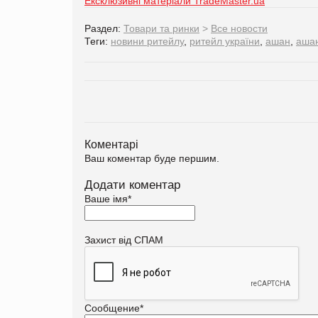
Ексклюзивні матеріали TradeMaster.ua
Раздел:
Товари та ринки
>
Все новости
Теги:
новини ритейлу
,
ритейл україни
,
ашан
,
ашан
Коментарі
Ваш коментар буде першим.
Додати коментар
Ваше імя
*
Захист від СПАМ
Сообщение
*