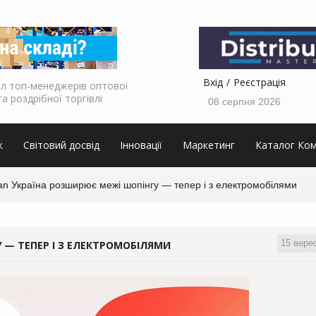
Вхід
Реєстрація
л топ-менеджерів оптової
та роздрібної торгівлі
08 серпня 2026
к
Світовий досвід
Інновації
Маркетинг
Каталог Ком
n Україна розширює межі шопінгу — тепер і з електромобілями
15 вере
 — ТЕПЕР І З ЕЛЕКТРОМОБІЛЯМИ