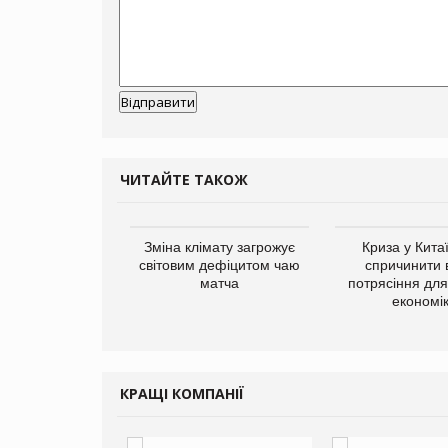
ЧИТАЙТЕ ТАКОЖ
ує виробника
Зміна клімату загрожує
Криза у Кита
добавок Thorne
світовим дефіцитом чаю
спричинити 
матча
потрясіння для 
економі
КРАЩІ КОМПАНІЇ