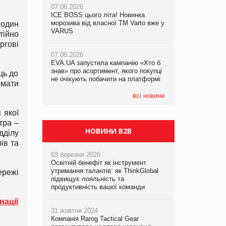
07.08.2026
07.08.2026
ICE BOSS цього літа! Новинка
ICE BOSS цього літа! Новинка
07.08.2026
морозива від власної ТМ Varto вже у
морозива від власної ТМ Varto вже у
 один
Франція заборонила рекламні дзвінки
VARUS
VARUS
тійно
без згоди клієнтів
ргові
07.08.2026
07.08.2026
EVA.UA запустила кампанію «Хто б
EVA.UA запустила кампанію «Хто б
знав» про асортимент, якого покупці
знав» про асортимент, якого покупці
ць до
не очікують побачити на платформі
не очікують побачити на платформі
рмати
всі новини
 якої
тра –
НОВИНИ B2B
дділу
ів та
03 березня 2026
Освітній бенефіт як інструмент
утримання талантів: як ThinkGlobal
ережі
підвищує лояльність та
продуктивність вашої команди
нації
31 жовтня 2024
Компанія Rarog Tactical Gear