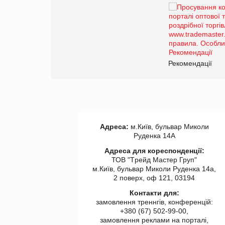
Брагина Людмила
Просування компанії на
порталі оптової та
роздрібної торгівлі
www.trademaster.ua.
правила. Особливості.
ії
Рекомендації
Адреса:
м.Київ, бульвар Миколи
Руденка 14А
Адреса для кореспонденції:
ТОВ "Tрейд Мастер Груп"
м.Київ, бульвар Миколи Руденка 14а,
2 поверх, оф 121, 03194
Контакти для:
замовлення треннгів, конференцій:
+380 (67) 502-99-00,
замовлення реклами на порталі,