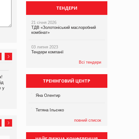
ТЕНДЕРИ
21 січня 2026
ТДВ «Золотоніський маслоробний
комбінат»
03 липня 2023
Тендери компанії
Всі тендери
а!
EVA.UA запустила
Kraft Heinz скоротила
ТРЕНІНГОВИЙ ЦЕНТР
ід
кампанію «Хто б знав» про
збиток у першому півріччі
е у
асортимент, якого покупці
не очікують побачити на
Яна Олентир
платформі
Тетяна Ільєнко
повний список
НАЙБЛИЖЧА КОНФЕРЕНЦІЯ