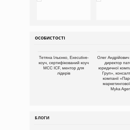
ОСОБИСТОСТІ
арас Ігорович,
Тетяна Ільєнко, Executive-
Олег Андрійович
иробництва ТОВ
коуч, сертифікований коуч
директор пат
Герчак"
МСС ICF, ментор для
юридичної компа
лідерів
Груп», консал
компанії «Пар
маркетингової
Myka Agen
БЛОГИ