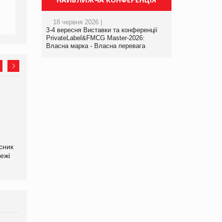
18 червня 2026 |
3-4 вересня Виставки та конференції
PrivateLabel&FMCG Master-2026:
Власна марка - Власна перевага
Олексій Логачов-Михайлов
Яна Сараніна, директор
Файно маркет Директор
компанії «УкраМарин»
департаменту з
виробництва
сник
ежі