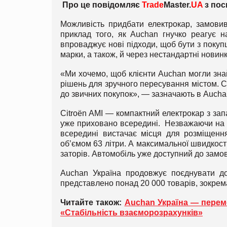
Про це повідомляє
Trade
Master.
UA
з пос
Можливість придбати електрокар, замови
приклад того, як Auchan гнучко реагує н
впроваджує нові підходи, щоб бути з покуп
марки, а також, й через нестандартні новинк
«Ми хочемо, щоб клієнти Auchan могли знай
рішень для зручного пересування містом. C
до звичних покупок», — зазначають в Aucha
Citroën AMI — компактний електрокар з запа
уже приховано всередині. Незважаючи на к
всередині вистачає місця для розміщенн
об’ємом 63 літри. А максимальної швидкості
заторів. Автомобіль уже доступний до замов
Auchan Україна продовжує поєднувати до
представлено понад 20 000 товарів, зокрема
Читайте також:
Auchan Україна — перемож
«Стабільність взаєморозрахунків»