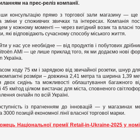
иланням на прес-реліз компанії.
вши консультацію прямо з торгової зали магазину — ще
а зміни у споживчих звичках та інтересах. Компанія пос
цем у кожному моменті — через вигідний возик та власні то
и, які відповідають сучасному способу міського життя.
ти у нас усе необхідне — від продуктів і побутових дрібни
itroën AMI — це лише приклад того, як ми додаємо нові фо
n Україна.
сом ходу 75 км і зарядкою від звичайної розетки, шнур для
омпактні розміри – довжина 2,41 метра та ширина 1,39 ме
я двох сидінь та можливості облаштування багажного ві
 45 км/год цілком вистачає для міста, сповненого світлофор
лення онлайн по всій Україні.
ступність із прагненням до інновацій — у магазинах м
 3000 позицій економної лінії власної торгової марки.
ець Національної премії Retail-in-Ukraine-2025 у номі