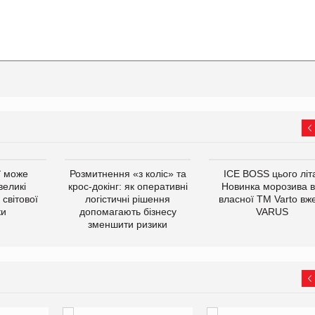
ї може
Розмитнення «з коліс» та
ICE BOSS цього літ
великі
крос-докінг: як оперативні
Новинка морозива в
світової
логістичні рішення
власної ТМ Varto вж
ки
допомагають бізнесу
VARUS
зменшити ризики