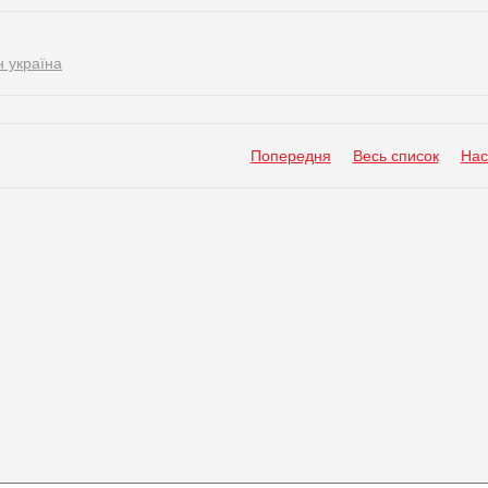
 україна
Попередня
Весь список
Нас