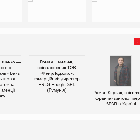
 Івченко —
Роман Наумчев,
ентно-
співзасновник ТОВ
нії «Вайз
«ФейрЛоджикс»,
тингової
комерційний директор
ето» та
FRLG Freight SRL
 агенції
(Румунія)
Роман Корсак, співвла
cy.
франчайзингової мер
SPAR в Україні