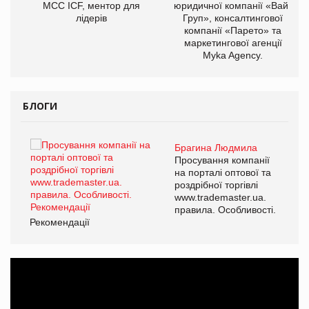
МСС ICF, ментор для
юридичної компанії «Вайз
лідерів
Груп», консалтингової
компанії «Парето» та
маркетингової агенції
,
Myka Agency.
ОВ
БЛОГИ
Брагина Людмила
Просування компанії
на порталі оптової та
роздрібної торгівлі
www.trademaster.ua.
правила. Особливості.
Рекомендації
Ре