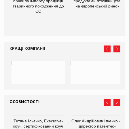
правила імпорту продукції
продуктами птахівництва
тваринного походження до
на європейський ринок
ЄС
в
О:
КРАЩІ КОМПАНІЇ
ОСОБИСТОСТІ
Тетяна Ільєнко, Executive-
Олег Андрійович Івченко —
коуч, сертифікований коуч
директор патентно-