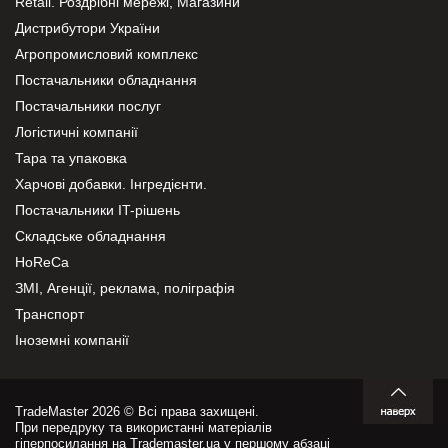
Retail. Роздрібні мережі, Магазини
Дистрибутори України
Агропромисловий комплекс
Постачальники обладнання
Постачальники послуг
Логістичні компанії
Тара та упаковка
Харчові добавки. Інгредієнти.
Постачальники IT-рішень
Складське обладнання
HoReCa
ЗМІ, Агенції, реклама, поліграфія
Транспорт
Іноземні компанії
TradeMaster 2026 © Всі права захищені.
При передруку та використанні матеріалів
гіперпосилання на Trademaster.ua у першому абзаці