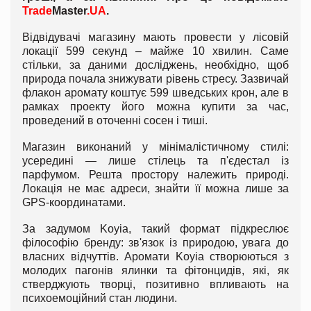
Trade
Master
.UA
.
Відвідувачі магазину мають провести у лісовій
локації 599 секунд – майже 10 хвилин. Саме
стільки, за даними досліджень, необхідно, щоб
природа почала знижувати рівень стресу. Зазвичай
флакон аромату коштує 599 шведських крон, але в
рамках проекту його можна купити за час,
проведений в оточенні сосен і тиші.
Магазин виконаний у мінімалістичному стилі:
усередині — лише стілець та п'єдестал із
парфумом. Решта простору належить природі.
Локація не має адреси, знайти її можна лише за
GPS-координатами.
За задумом Koyia, такий формат підкреслює
філософію бренду: зв'язок із природою, увага до
власних відчуттів. Аромати Koyia створюються з
молодих пагонів ялинки та фітонцидів, які, як
стверджують творці, позитивно впливають на
психоемоційний стан людини.