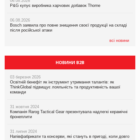
06.08.2026
06.08.2026
06.08.2026
P&G купує виробника харчових добавок Thorne
P&G купує виробника харчових добавок Thorne
P&G купує виробника харчових добавок Thorne
06.08.2026
06.08.2026
06.08.2026
Bosch заявила про повне знищення своєї продукції на складі
Bosch заявила про повне знищення своєї продукції на складі
Bosch заявила про повне знищення своєї продукції на складі
після російської атаки
після російської атаки
після російської атаки
всі новини
НОВИНИ B2B
03 березня 2026
Освітній бенефіт як інструмент утримання талантів: як
ThinkGlobal підвищує лояльність та продуктивність вашої
команди
31 жовтня 2024
Компанія Rarog Tactical Gear презентувала надлегкі керамічні
бронеплити
31 липня 2024
Напівфабрикати та консерви, які стануть в пригоді, коли довго