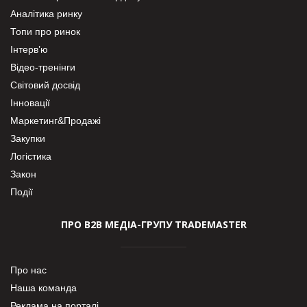
Аналітика ринку
Топи про ринок
Інтерв’ю
Відео-тренінги
Світовий досвід
Інновації
Маркетинг&Продажі
Закупки
Логістика
Закон
Події
ПРО В2В МЕДІА-ГРУПУ TRADEMASTER
Про нас
Наша команда
Реклама на порталі