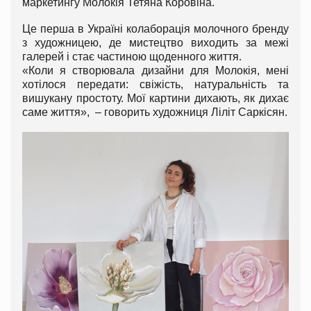
маркетингу Молокія Тетяна Коровіна.
Це перша в Україні колаборація молочного бренду
з художницею, де мистецтво виходить за межі
галерей і стає частиною щоденного життя.
«Коли я створювала дизайни для Молокія, мені
хотілося передати: свіжість, натуральність та
вишукану простоту. Мої картини дихають, як дихає
саме життя», – говорить художниця Ліліт Саркісян.