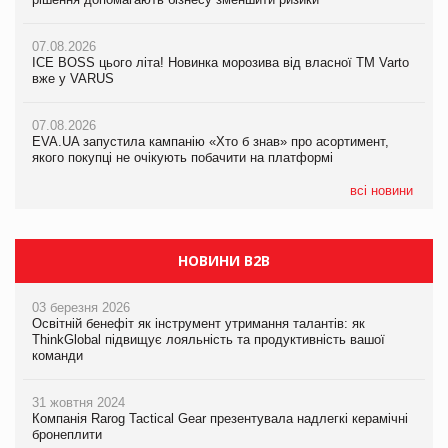
07.08.2026
07.08.2026
07.08.2026
Продажі Hugo Boss впали на 9%
ICE BOSS цього літа! Новинка морозива від власної ТМ Varto
ICE BOSS цього літа! Новинка морозива від власної ТМ Varto
вже у VARUS
вже у VARUS
07.08.2026
Франція заборонила рекламні дзвінки без згоди клієнтів
07.08.2026
07.08.2026
EVA.UA запустила кампанію «Хто б знав» про асортимент,
EVA.UA запустила кампанію «Хто б знав» про асортимент,
якого покупці не очікують побачити на платформі
якого покупці не очікують побачити на платформі
всі новини
НОВИНИ B2B
03 березня 2026
Освітній бенефіт як інструмент утримання талантів: як
ThinkGlobal підвищує лояльність та продуктивність вашої
команди
31 жовтня 2024
Компанія Rarog Tactical Gear презентувала надлегкі керамічні
бронеплити