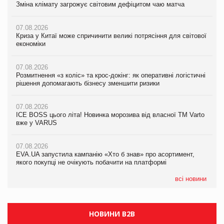
Зміна клімату загрожує світовим дефіцитом чаю матча
Зміна клімату загрожує світовим дефіцитом чаю матча
Зміна клімату загрожує світовим дефіцитом чаю матча
07.08.2026
07.08.2026
07.08.2026
Криза у Китаї може спричинити великі потрясіння для світової
Криза у Китаї може спричинити великі потрясіння для світової
Криза у Китаї може спричинити великі потрясіння для світової
економіки
економіки
економіки
07.08.2026
07.08.2026
07.08.2026
Розмитнення «з коліс» та крос-докінг: як оперативні логістичні
Розмитнення «з коліс» та крос-докінг: як оперативні логістичні
Kraft Heinz скоротила збиток у першому півріччі
рішення допомагають бізнесу зменшити ризики
рішення допомагають бізнесу зменшити ризики
07.08.2026
07.08.2026
07.08.2026
Продажі Hugo Boss впали на 9%
ICE BOSS цього літа! Новинка морозива від власної ТМ Varto
ICE BOSS цього літа! Новинка морозива від власної ТМ Varto
вже у VARUS
вже у VARUS
07.08.2026
Франція заборонила рекламні дзвінки без згоди клієнтів
07.08.2026
07.08.2026
EVA.UA запустила кампанію «Хто б знав» про асортимент,
EVA.UA запустила кампанію «Хто б знав» про асортимент,
якого покупці не очікують побачити на платформі
якого покупці не очікують побачити на платформі
всі новини
НОВИНИ B2B