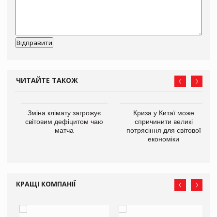
ЧИТАЙТЕ ТАКОЖ
Зміна клімату загрожує
Криза у Китаї може
ne
світовим дефіцитом чаю
спричинити великі
матча
потрясіння для світової
економіки
КРАЩІ КОМПАНІЇ