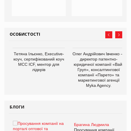
ОСОБИСТОСТІ
,
Тетяна Ільєнко, Executive-
Олег Андрійович Івченко —
ОВ
коуч, сертифікований коуч
директор патентно-
МСС ICF, ментор для
юридичної компанії «Вайз
лідерів
Груп», консалтингової
компанії «Парето» та
маркетингової агенції
Myka Agency.
БЛОГИ
Брагина Людмила
Просування компанії