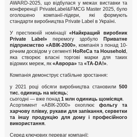
AWARD-2025, що відбулася у межах виставки та
конференції PrivateLabel&FMCG Master 2025, було
оголошено компанії-лідери, які формують
стандарти виробництва Private Label в Україні.
У престижній номінації
«Найкращий виробник
Private Label»
перемогу здобуло
Приватне
підприємство «АВІК-2000»
, компанія з понад 10-
річним досвідом у сегменті
HoReCa та Household
,
яка створює власні торгові марки для таких
відомих мереж, як
«Аврора»
та
«ТА-DА!»
.
Компанія демонструє стабільне зростання:
у 2021 році обсяги виробництва становили
500
тис. одиниць на місяць
;
сьогодні — вже понад
1 млн одиниць щомісяця
.
Асортимент «АВІК-2000» охоплює
фольгу та
харчову плівку, рукави для запікання, серветки
та іншу продукцію для дому і професійного
використання
.
Серед ключових переваг компанії: