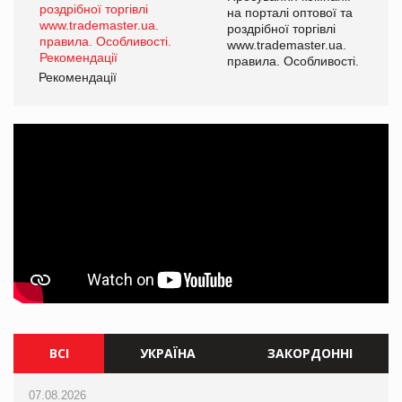
на порталі оптової та
роздрібної торгівлі
www.trademaster.ua.
правила. Особливості.
Рекомендації
Ре
ВСІ
УКРАЇНА
ЗАКОРДОННІ
07.08.2026
07.08.2026
07.08.2026