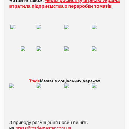
Читайте також:
Через російську агресію Україна
втратила підприємства з переробки томатів
Trade
Master в
соціальних мережах
З приводу розміщення новин пишіть
на
press@trademaster.com.ua