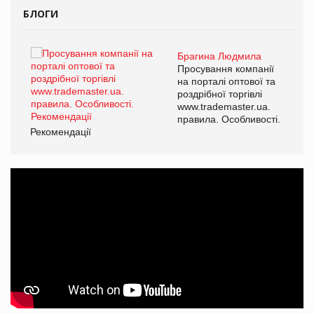
БЛОГИ
Брагина Людмила
ї
Просування компанії
а
на порталі оптової та
роздрібної торгівлі
www.trademaster.ua.
і.
правила. Особливості.
Рекомендації
Ре