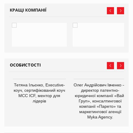
КРАЩІ КОМПАНІЇ
ОСОБИСТОСТІ
Тетяна Ільєнко, Executive-
Олег Андрійович Івченко —
коуч, сертифікований коуч
директор патентно-
МСС ICF, ментор для
юридичної компанії «Вайз
лідерів
Груп», консалтингової
компанії «Парето» та
маркетингової агенції
,
Myka Agency.
ОВ