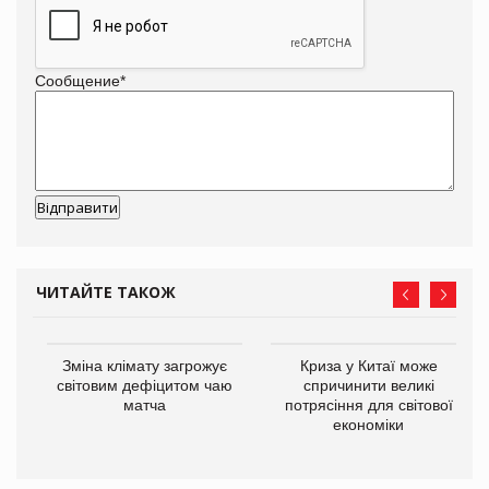
Сообщение
*
ЧИТАЙТЕ ТАКОЖ
Зміна клімату загрожує
Криза у Китаї може
ne
світовим дефіцитом чаю
спричинити великі
матча
потрясіння для світової
економіки