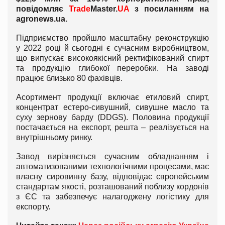
повідомляє
Trade
Master.
UA
з посиланням на
agronews.ua.
Підприємство пройшло масштабну реконструкцію
у 2022 році й сьогодні є сучасним виробництвом,
що випускає високоякісний ректифікований спирт
та продукцію глибокої переробки. На заводі
працює близько 80 фахівців.
Асортимент продукції включає етиловий спирт,
концентрат естеро-сивушний, сивушне масло та
суху зернову барду (DDGS). Половина продукції
постачається на експорт, решта – реалізується на
внутрішньому ринку.
Завод вирізняється сучасним обладнанням і
автоматизованими технологічними процесами, має
власну сировинну базу, відповідає європейським
стандартам якості, розташований поблизу кордонів
з ЄС та забезпечує налагоджену логістику для
експорту.