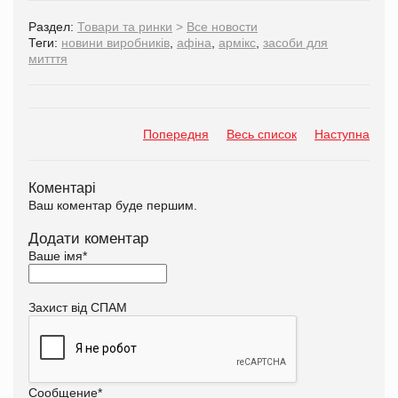
Раздел:
Товари та ринки
>
Все новости
Теги:
новини виробників
,
афіна
,
армікс
,
засоби для
митття
Попередня
Весь список
Наступна
Коментарі
Ваш коментар буде першим.
Додати коментар
Ваше імя
*
Захист від СПАМ
Сообщение
*