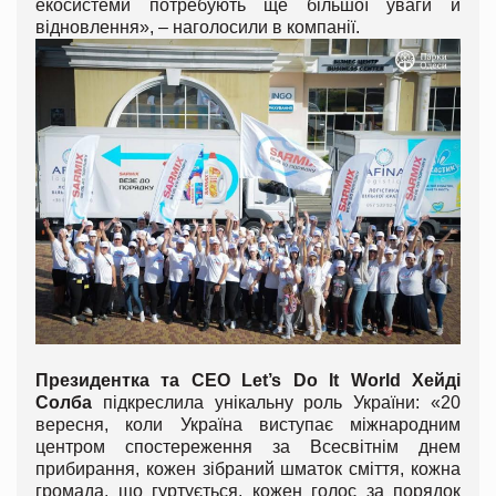
екосистеми потребують ще більшої уваги й
відновлення», – наголосили в компанії.
Президентка та CEO Let’s Do It World Хейді
Солба
підкреслила унікальну роль України: «20
вересня, коли Україна виступає міжнародним
центром спостереження за Всесвітнім днем
прибирання, кожен зібраний шматок сміття, кожна
громада, що гуртується, кожен голос за порядок