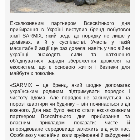
Ексклюзивним партнером Всесвітнього дня
прибирання в Україні виступив бренд побутової
хімії SARMIX, який веде до порядку не лише у
домівках, а й у суспільстві. Участь у такій
масштабній акції ще раз довела: навіть у час війни
українці знаходять сили та натхнення
об’єднуватися заради збереження довкілля та
екосистем, що є основою життя і безпеки для
майбутніх поколінь.
«SARMIX – це бренд, який щодня допомагає
українським родинам підтримувати порядок і
чистоту вдома. Але порядок не закінчується на
порозі квартири чи будинку – він починається з дії
кожного. Для нас було честю стати ексклюзивним
партнером Всесвітнього дня прибирання та
власним прикладом показати: чисте й
впорядковане середовище залежить від усіх нас.
Особливо у час війни, коли зруйновані й забруднені