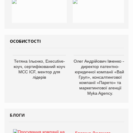
ОСОБИСТОСТІ
Тетяна Ільєнко, Executive-
Олег Андрійович Івченко —
коуч, сертифікований коуч
директор патентно-
МСС ICF, ментор для
юридичної компанії «Вайз
лідерів
Груп», консалтингової
компанії «Парето» та
маркетингової агенції
Myka Agency.
БЛОГИ