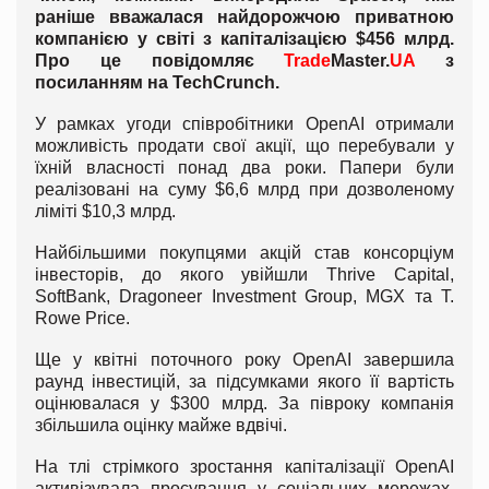
раніше вважалася найдорожчою приватною
компанією у світі з капіталізацією $456 млрд.
Про це повідомляє
Trade
Master.
UA
з
посиланням на TechCrunch.
У рамках угоди співробітники OpenAI отримали
можливість продати свої акції, що перебували у
їхній власності понад два роки. Папери були
реалізовані на суму $6,6 млрд при дозволеному
ліміті $10,3 млрд.
Найбільшими покупцями акцій став консорціум
інвесторів, до якого увійшли Thrive Capital,
SoftBank, Dragoneer Investment Group, MGX та T.
Rowe Price.
Ще у квітні поточного року OpenAI завершила
раунд інвестицій, за підсумками якого її вартість
оцінювалася у $300 млрд. За півроку компанія
збільшила оцінку майже вдвічі.
На тлі стрімкого зростання капіталізації OpenAI
активізувала просування у соціальних мережах,