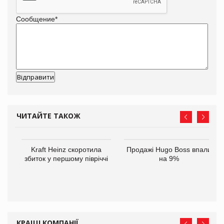
Сообщение
*
ЧИТАЙТЕ ТАКОЖ
ам
Kraft Heinz скоротила
Продажі Hugo Boss впали
іше
збиток у першому півріччі
на 9%
КРАЩІ КОМПАНІЇ