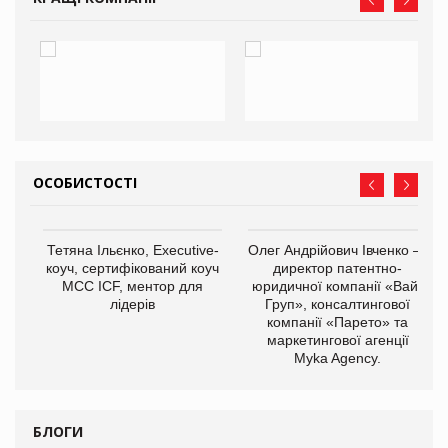
ОСОБИСТОСТІ
,
Тетяна Ільєнко, Executive-
Олег Андрійович Івченко —
ОВ
коуч, сертифікований коуч
директор патентно-
МСС ICF, ментор для
юридичної компанії «Вайз
лідерів
Груп», консалтингової
компанії «Парето» та
маркетингової агенції
Myka Agency.
БЛОГИ