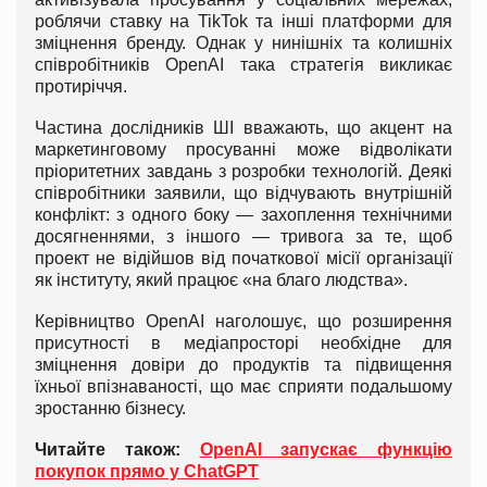
роблячи ставку на TikTok та інші платформи для
зміцнення бренду. Однак у нинішніх та колишніх
співробітників OpenAI така стратегія викликає
протиріччя.
Частина дослідників ШІ вважають, що акцент на
маркетинговому просуванні може відволікати
пріоритетних завдань з розробки технологій. Деякі
співробітники заявили, що відчувають внутрішній
конфлікт: з одного боку — захоплення технічними
досягненнями, з іншого — тривога за те, щоб
проект не відійшов від початкової місії організації
як інституту, який працює «на благо людства».
Керівництво OpenAI наголошує, що розширення
присутності в медіапросторі необхідне для
зміцнення довіри до продуктів та підвищення
їхньої впізнаваності, що має сприяти подальшому
зростанню бізнесу.
Читайте також:
OpenAI запускає функцію
покупок прямо у ChatGPT