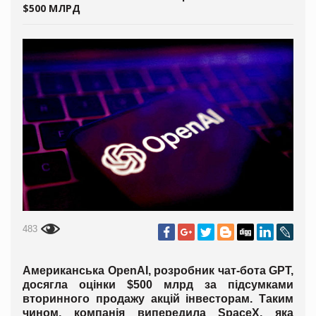
$500 МЛРД
483
Американська OpenAI, розробник чат-бота GPT,
досягла оцінки $500 млрд за підсумками
вторинного продажу акцій інвесторам. Таким
чином, компанія випередила SpaceX, яка