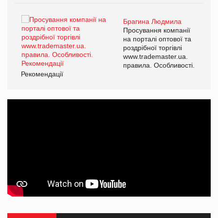
Брагина Людмила
ї
Просування компанії
а
на порталі оптової та
роздрібної торгівлі
www.trademaster.ua.
і.
правила. Особливості.
Рекомендації
Ре