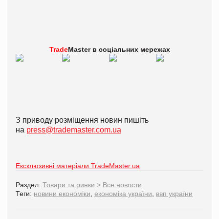
Trade
Master в
соціальних мережах
З приводу розміщення новин пишіть
на
press@trademaster.com.ua
Ексклюзивні матеріали TradeMaster.ua
Раздел:
Товари та ринки
>
Все новости
Теги:
новини економіки
,
економіка україни
,
ввп україни