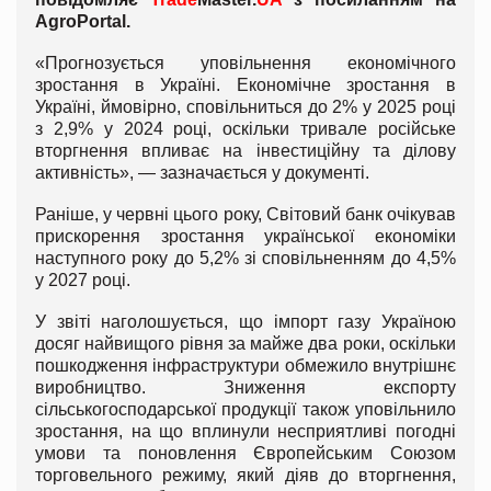
AgroPortal
.
«Прогнозується уповільнення економічного
зростання в Україні. Економічне зростання в
Україні, ймовірно, сповільниться до 2% у 2025 році
з 2,9% у 2024 році, оскільки тривале російське
вторгнення впливає на інвестиційну та ділову
активність», — зазначається у документі.
Раніше, у червні цього року, Світовий банк очікував
прискорення зростання української економіки
наступного року до 5,2% зі сповільненням до 4,5%
у 2027 році.
У звіті наголошується, що імпорт газу Україною
досяг найвищого рівня за майже два роки, оскільки
пошкодження інфраструктури обмежило внутрішнє
виробництво. Зниження експорту
сільськогосподарської продукції також уповільнило
зростання, на що вплинули несприятливі погодні
умови та поновлення Європейським Союзом
торговельного режиму, який діяв до вторгнення,