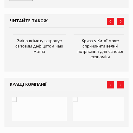
ЧИТАЙТЕ ТАКОЖ
Зміна клімату загрожує
Криза у Китаї може
ne
світовим дефіцитом чаю
спричинити великі
матча
потрясіння для світової
економіки
КРАЩІ КОМПАНІЇ