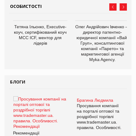
ОСОБИСТОСТІ
Тетяна Ільєнко, Executive-
Олег Андрійович Івченко —
коуч, сертифікований коуч
директор патентно-
МСС ICF, ментор для
юридичної компанії «Вайз
лідерів
Груп», консалтингової
компанії «Парето» та
маркетингової агенції
,
Myka Agency.
ОВ
БЛОГИ
Брагина Людмила
ї
Просування компанії
а
на порталі оптової та
роздрібної торгівлі
www.trademaster.ua.
і.
правила. Особливості.
Рекомендації
Ре