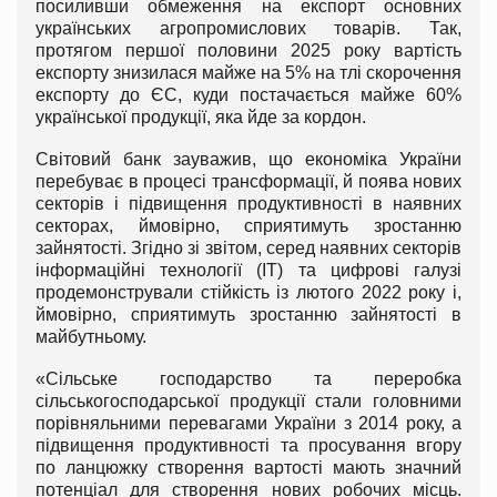
посиливши обмеження на експорт основних
українських агропромислових товарів. Так,
протягом першої половини 2025 року вартість
експорту знизилася майже на 5% на тлі скорочення
експорту до ЄС, куди постачається майже 60%
української продукції, яка йде за кордон.
Світовий банк зауважив, що економіка України
перебуває в процесі трансформації, й поява нових
секторів і підвищення продуктивності в наявних
секторах, ймовірно, сприятимуть зростанню
зайнятості. Згідно зі звітом, серед наявних секторів
інформаційні технології (ІТ) та цифрові галузі
продемонстрували стійкість із лютого 2022 року і,
ймовірно, сприятимуть зростанню зайнятості в
майбутньому.
«Сільське господарство та переробка
сільськогосподарської продукції стали головними
порівняльними перевагами України з 2014 року, а
підвищення продуктивності та просування вгору
по ланцюжку створення вартості мають значний
потенціал для створення нових робочих місць.