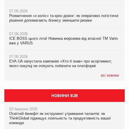
07.08.2026
07.08.2026
07.08.2026
Розмитнення «з коліс» та крос-докінг: як оперативні логістичні
Розмитнення «з коліс» та крос-докінг: як оперативні логістичні
Kraft Heinz скоротила збиток у першому півріччі
рішення допомагають бізнесу зменшити ризики
рішення допомагають бізнесу зменшити ризики
07.08.2026
07.08.2026
07.08.2026
Продажі Hugo Boss впали на 9%
ICE BOSS цього літа! Новинка морозива від власної ТМ Varto
ICE BOSS цього літа! Новинка морозива від власної ТМ Varto
вже у VARUS
вже у VARUS
07.08.2026
Франція заборонила рекламні дзвінки без згоди клієнтів
07.08.2026
07.08.2026
EVA.UA запустила кампанію «Хто б знав» про асортимент,
EVA.UA запустила кампанію «Хто б знав» про асортимент,
якого покупці не очікують побачити на платформі
якого покупці не очікують побачити на платформі
всі новини
НОВИНИ B2B
03 березня 2026
Освітній бенефіт як інструмент утримання талантів: як
ThinkGlobal підвищує лояльність та продуктивність вашої
команди