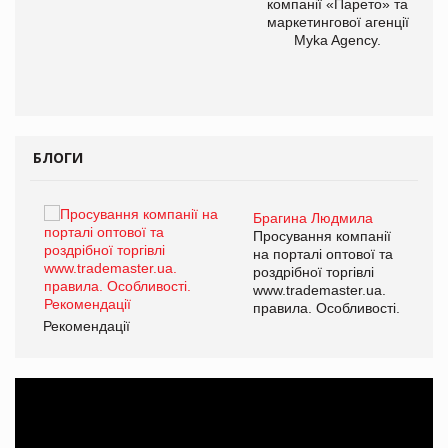
компанії «Парето» та
маркетингової агенції
,
Myka Agency.
ОВ
БЛОГИ
Брагина Людмила
ї
Просування компанії
а
на порталі оптової та
роздрібної торгівлі
www.trademaster.ua.
і.
правила. Особливості.
Рекомендації
Ре