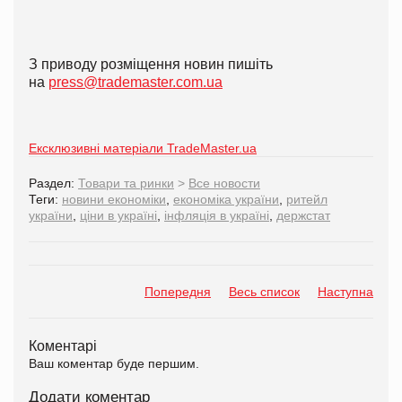
З приводу розміщення новин пишіть
на
press@trademaster.com.ua
Ексклюзивні матеріали TradeMaster.ua
Раздел:
Товари та ринки
>
Все новости
Теги:
новини економіки
,
економіка україни
,
ритейл
україни
,
ціни в україні
,
інфляція в україні
,
держстат
Попередня
Весь список
Наступна
Коментарі
Ваш коментар буде першим.
Додати коментар