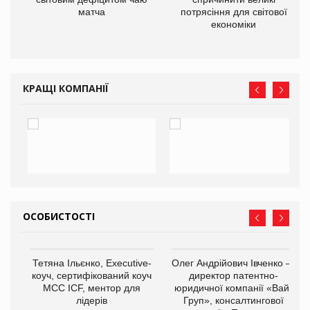
матча
потрясіння для світової
економіки
КРАЩІ КОМПАНІЇ
ОСОБИСТОСТІ
Тетяна Ільєнко, Executive-
Олег Андрійович Івченко —
коуч, сертифікований коуч
директор патентно-
МСС ICF, ментор для
юридичної компанії «Вайз
лідерів
Груп», консалтингової