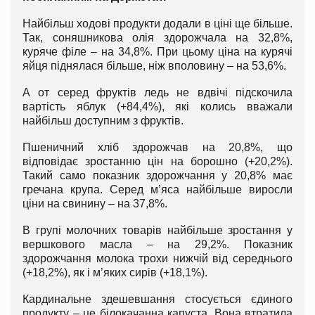
Найбільш ходові продукти додали в ціні ще більше.
Так, соняшникова олія здорожчала на 32,8%,
куряче філе – на 34,8%. При цьому ціна на курячі
яйця піднялася більше, ніж вполовину – на 53,6%.
А от серед фруктів ледь не вдвічі підскочила
вартість яблук (+84,4%), які колись вважали
найбільш доступним з фруктів.
Пшеничний хліб здорожчав на 20,8%, що
відповідає зростанню цін на борошно (+20,2%).
Такий само показник здорожчання у 20,8% має
гречана крупа. Серед м’яса найбільше виросли
ціни на свинину – на 37,8%.
В групі молочних товарів найбільше зростання у
вершкового масла – на 29,2%. Показник
здорожчання молока трохи нижчій від середнього
(+18,2%), як і м’яких сирів (+18,1%).
Кардинальне здешевшання стосується єдиного
продукту – це білокачанна капуста. Вона втратила