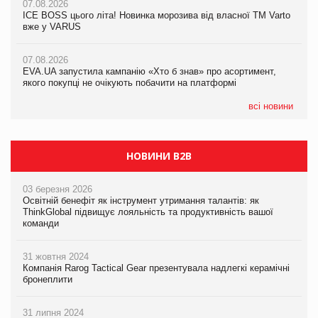
07.08.2026
07.08.2026
Продажі Hugo Boss впали на 9%
ICE BOSS цього літа! Новинка морозива від власної ТМ Varto
ICE BOSS цього літа! Новинка морозива від власної ТМ Varto
вже у VARUS
вже у VARUS
07.08.2026
Франція заборонила рекламні дзвінки без згоди клієнтів
07.08.2026
07.08.2026
EVA.UA запустила кампанію «Хто б знав» про асортимент,
EVA.UA запустила кампанію «Хто б знав» про асортимент,
якого покупці не очікують побачити на платформі
якого покупці не очікують побачити на платформі
всі новини
НОВИНИ B2B
03 березня 2026
Освітній бенефіт як інструмент утримання талантів: як
ThinkGlobal підвищує лояльність та продуктивність вашої
команди
31 жовтня 2024
Компанія Rarog Tactical Gear презентувала надлегкі керамічні
бронеплити
31 липня 2024