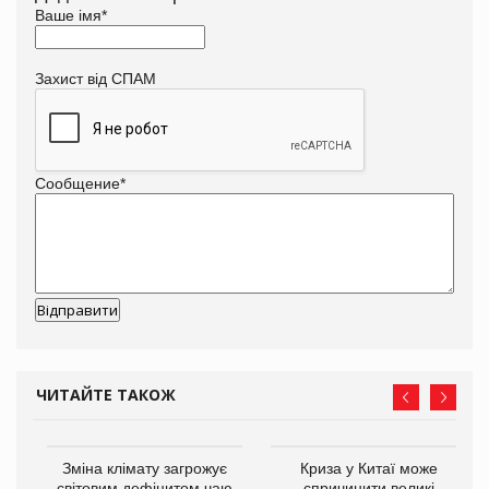
Ваше імя
*
Захист від СПАМ
Сообщение
*
ЧИТАЙТЕ ТАКОЖ
Зміна клімату загрожує
Криза у Китаї може
ne
світовим дефіцитом чаю
спричинити великі