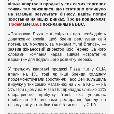
кілька кварталів продажі у тих самих торгових
точках там знизилися, що негативно вплинуло
на загальні результати бізнесу, навіть попри
зростання на інших ринках. Про це повідомляє
TradeM
aster.
UA
з посиланням на ВВ
C
.
«Показники Pizza Hut свідчать про необхідність
додаткових кроків, щоб бренд реалізував свій
потенціал, можливо, за межами Yum! Brands», —
заявив фінансовий директор Кріс Тернер. За його
словами, компанія наразі вивчає «стратегічні
варіанти» для подальшого розвитку мережі.
У третьому кварталі продажі Pizza Hut у США
впали на 1%, тоді як інші бренди холдингу
продемонстрували зростання: Taco Bell збільшила
виручку у тих самих магазинах на 7%, а KFC — на
3%. При цьому на Pizza Hut припадає близько 11%
операційного прибутку Yum!, яка управляє
приблизно 20 тисячами ресторанів бренду по
всьому світу, з них близько 6,5 тисячі — у США.