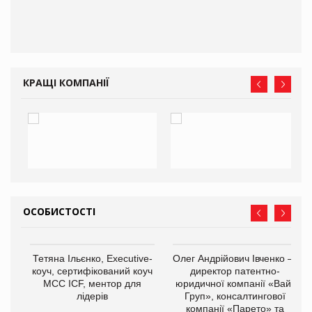
ам
іше
КРАЩІ КОМПАНІЇ
ОСОБИСТОСТІ
,
Тетяна Ільєнко, Executive-
Олег Андрійович Івченко —
ОВ
коуч, сертифікований коуч
директор патентно-
МСС ICF, ментор для
юридичної компанії «Вайз
лідерів
Груп», консалтингової
компанії «Парето» та