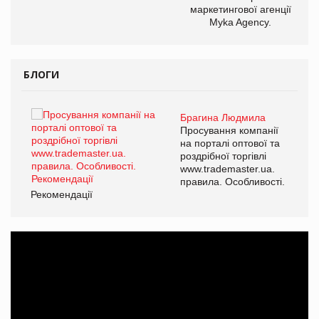
маркетингової агенції
Myka Agency.
БЛОГИ
Брагина Людмила
ї
Просування компанії
а
на порталі оптової та
роздрібної торгівлі
www.trademaster.ua.
і.
правила. Особливості.
Рекомендації
Ре