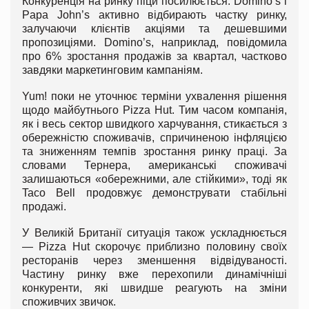
Конкуренція на ринку піци посилюється: Domino’s і
Papa John’s активно відбирають частку ринку,
залучаючи клієнтів акціями та дешевшими
пропозиціями. Domino’s, наприклад, повідомила
про 6% зростання продажів за квартал, частково
завдяки маркетинговим кампаніям.
Yum! поки не уточнює терміни ухвалення рішення
щодо майбутнього Pizza Hut. Тим часом компанія,
як і весь сектор швидкого харчування, стикається з
обережністю споживачів, спричиненою інфляцією
та зниженням темпів зростання ринку праці. За
словами Тернера, американські споживачі
залишаються «обережними, але стійкими», тоді як
Taco Bell продовжує демонструвати стабільні
продажі.
У Великій Британії ситуація також ускладнюється
— Pizza Hut скорочує приблизно половину своїх
ресторанів через зменшення відвідуваності.
Частину ринку вже перехопили динамічніші
конкуренти, які швидше реагують на зміни
споживчих звичок.