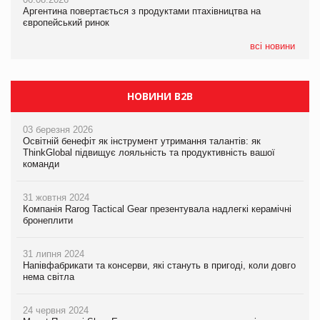
Аргентина повертається з продуктами птахівництва на
Аргентина повертається з продуктами птахівництва на
Аргентина повертається з продуктами птахівництва на
європейський ринок
європейський ринок
європейський ринок
всі новини
НОВИНИ B2B
03 березня 2026
Освітній бенефіт як інструмент утримання талантів: як
ThinkGlobal підвищує лояльність та продуктивність вашої
команди
31 жовтня 2024
Компанія Rarog Tactical Gear презентувала надлегкі керамічні
бронеплити
31 липня 2024
Напівфабрикати та консерви, які стануть в пригоді, коли довго
нема світла
24 червня 2024