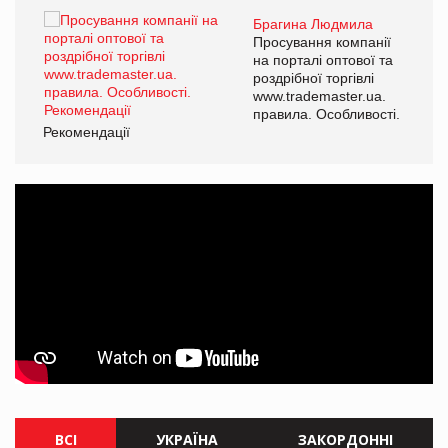
Брагина Людмила
ї
Просування компанії
а
на порталі оптової та
роздрібної торгівлі
www.trademaster.ua.
і.
правила. Особливості.
Рекомендації
Ре
ВСІ
УКРАЇНА
ЗАКОРДОННІ