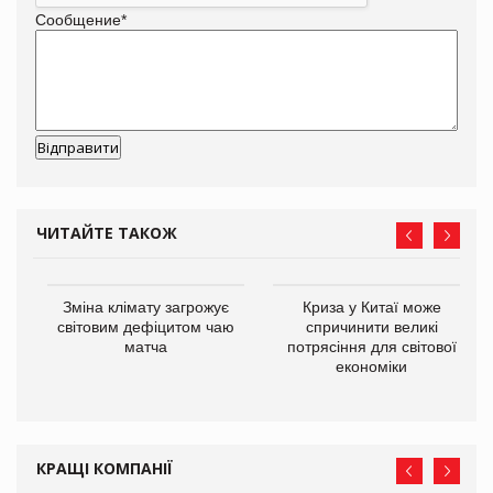
Сообщение
*
ЧИТАЙТЕ ТАКОЖ
Зміна клімату загрожує
Криза у Китаї може
ne
світовим дефіцитом чаю
спричинити великі
матча
потрясіння для світової
економіки
КРАЩІ КОМПАНІЇ