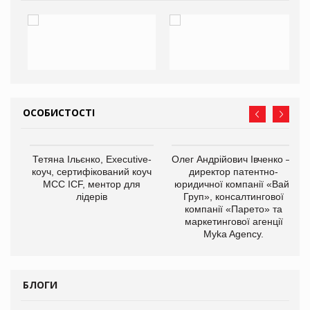
ОСОБИСТОСТІ
Тетяна Ільєнко, Executive-
Олег Андрійович Івченко —
коуч, сертифікований коуч
директор патентно-
МСС ICF, ментор для
юридичної компанії «Вайз
лідерів
Груп», консалтингової
компанії «Парето» та
маркетингової агенції
,
Myka Agency.
ОВ
БЛОГИ