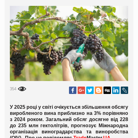
354
У 2025 році у світі очікується збільшення обсягу
виробленого вина приблизно на 3% порівняно
з 2024 роком. Загальний обсяг досягне від 228
до 235 млн гектолітрів, прогнозує Міжнародна
організація виноградарства та виноробства
(OIV). Про це повідомляє
Trade
Master.
UA
.