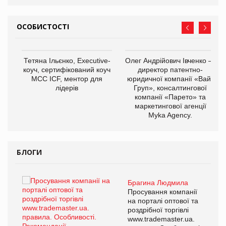
ОСОБИСТОСТІ
Тетяна Ільєнко, Executive-
Олег Андрійович Івченко —
коуч, сертифікований коуч
директор патентно-
МСС ICF, ментор для
юридичної компанії «Вайз
лідерів
Груп», консалтингової
компанії «Парето» та
маркетингової агенції
,
Myka Agency.
ОВ
БЛОГИ
Брагина Людмила
Просування компанії
на порталі оптової та
роздрібної торгівлі
www.trademaster.ua.