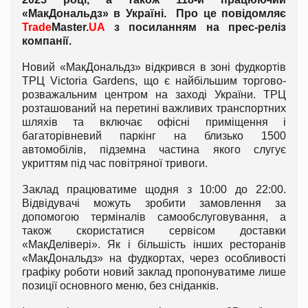
«МакДональдз» в Україні. Про це повідомляє
Trade
Master.
UA
з посиланням на прес-реліз
компанії.
Новий «МакДональдз» відкрився в зоні фудкортів
ТРЦ Victoria Gardens, що є найбільшим торгово-
розважальним центром на заході України. ТРЦ
розташований на перетині важливих транспортних
шляхів та включає офісні приміщення і
багаторівневий паркінг на близько 1500
автомобілів, підземна частина якого слугує
укриттям під час повітряної тривоги.
Заклад працюватиме щодня з 10:00 до 22:00.
Відвідувачі можуть зробити замовлення за
допомогою терміналів самообслуговування, а
також скористатися сервісом доставки
«МакДелівері». Як і більшість інших ресторанів
«МакДональдз» на фудкортах, через особливості
графіку роботи новий заклад пропонуватиме лише
позиції основного меню, без сніданків.