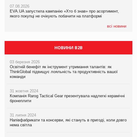
Франція заборонила рекламні дзвінки без згоди клієнтів
07.08.2026
07.08.2026
EVA.UA запустила кампанію «Хто б знав» про асортимент,
EVA.UA запустила кампанію «Хто б знав» про асортимент,
якого покупці не очікують побачити на платформі
якого покупці не очікують побачити на платформі
всі новини
НОВИНИ B2B
03 березня 2026
Освітній бенефіт як інструмент утримання талантів: як
ThinkGlobal підвищує лояльність та продуктивність вашої
команди
31 жовтня 2024
Компанія Rarog Tactical Gear презентувала надлегкі керамічні
бронеплити
31 липня 2024
Напівфабрикати та консерви, які стануть в пригоді, коли довго
нема світла