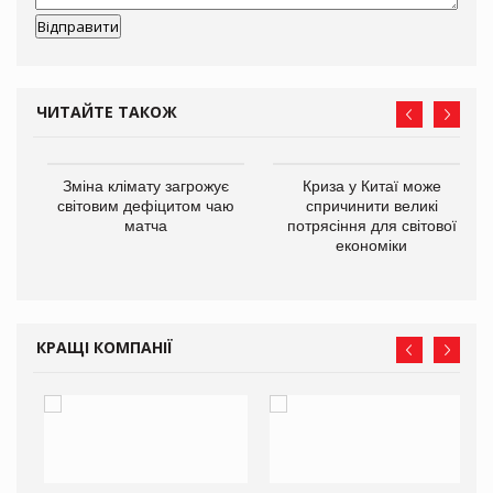
ЧИТАЙТЕ ТАКОЖ
Зміна клімату загрожує
Криза у Китаї може
ne
світовим дефіцитом чаю
спричинити великі
матча
потрясіння для світової
економіки
КРАЩІ КОМПАНІЇ