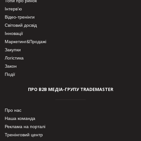
Топи про ринок
Інтерв’ю
Відео-тренінги
Світовий досвід
Інновації
Маркетинг&Продажі
Закупки
Логістика
Закон
Події
ПРО В2В МЕДІА-ГРУПУ TRADEMASTER
Про нас
Наша команда
Реклама на порталі
Тренінговий центр