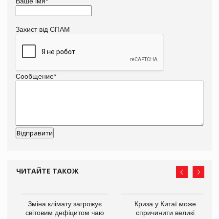
Ваше імя
*
Захист від СПАМ
Сообщение
*
ЧИТАЙТЕ ТАКОЖ
Зміна клімату загрожує
Криза у Китаї може
ne
світовим дефіцитом чаю
спричинити великі