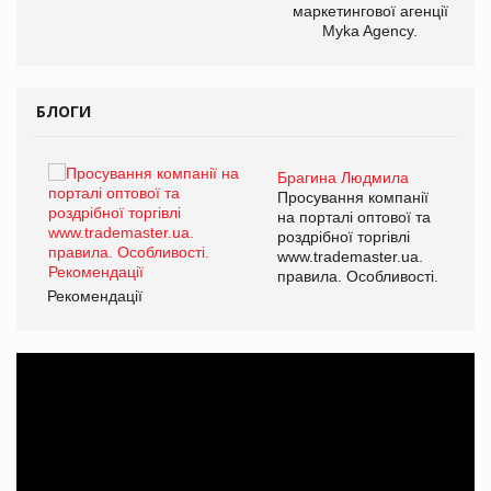
маркетингової агенції
Myka Agency.
БЛОГИ
Брагина Людмила
Просування компанії
на порталі оптової та
роздрібної торгівлі
www.trademaster.ua.
правила. Особливості.
Рекомендації
Ре