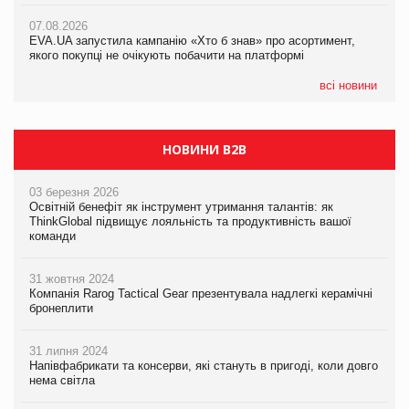
Франція заборонила рекламні дзвінки без згоди клієнтів
07.08.2026
07.08.2026
EVA.UA запустила кампанію «Хто б знав» про асортимент,
EVA.UA запустила кампанію «Хто б знав» про асортимент,
якого покупці не очікують побачити на платформі
якого покупці не очікують побачити на платформі
всі новини
НОВИНИ B2B
03 березня 2026
Освітній бенефіт як інструмент утримання талантів: як
ThinkGlobal підвищує лояльність та продуктивність вашої
команди
31 жовтня 2024
Компанія Rarog Tactical Gear презентувала надлегкі керамічні
бронеплити
31 липня 2024
Напівфабрикати та консерви, які стануть в пригоді, коли довго
нема світла