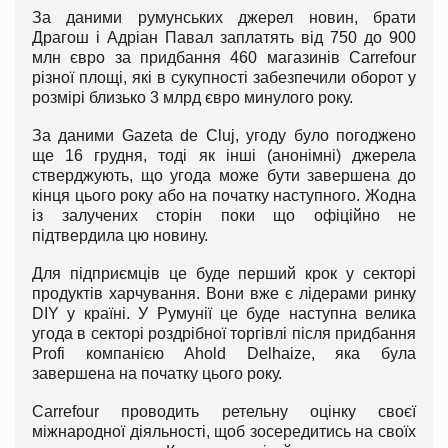
За даними румунських джерел новин, брати
Драгош і Адріан Павал заплатять від 750 до 900
млн євро за придбання 460 магазинів Carrefour
різної площі, які в сукупності забезпечили оборот у
розмірі близько 3 млрд євро минулого року.
За даними Gazeta de Cluj, угоду було погоджено
ще 16 грудня, тоді як інші (анонімні) джерела
стверджують, що угода може бути завершена до
кінця цього року або на початку наступного. Жодна
із залучених сторін поки що офіційно не
підтвердила цю новину.
Для підприємців це буде перший крок у секторі
продуктів харчування. Вони вже є лідерами ринку
DIY у країні. У Румунії це буде наступна велика
угода в секторі роздрібної торгівлі після придбання
Profi компанією Ahold Delhaize, яка була
завершена на початку цього року.
Carrefour проводить ретельну оцінку своєї
міжнародної діяльності, щоб зосередитись на своїх