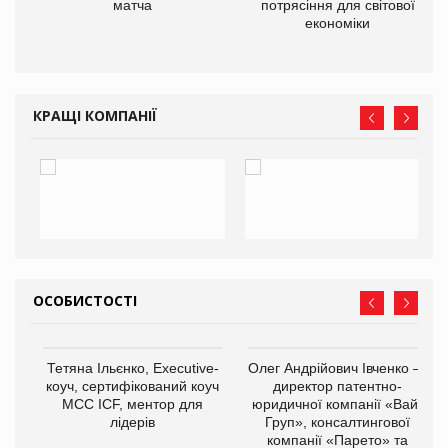
матча
потрясіння для світової
економіки
КРАЩІ КОМПАНІЇ
ОСОБИСТОСТІ
,
Тетяна Ільєнко, Executive-
Олег Андрійович Івченко —
ОВ
коуч, сертифікований коуч
директор патентно-
МСС ICF, ментор для
юридичної компанії «Вайз
лідерів
Груп», консалтингової
компанії «Парето» та