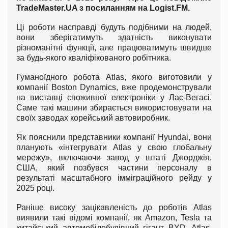
Trade
Master.
UA
з посиланням на
Logist
.
FM
.
Ці роботи насправді будуть подібними на людей,
вони зберігатимуть здатність виконувати
різноманітні функції, але працюватимуть швидше
за будь-якого кваліфікованого робітника.
Гуманоїдного робота Atlas, якого виготовили у
компанії Boston Dynamics, вже продемонстрували
на виставці споживної електроніки у Лас-Вегаcі.
Саме такі машини збирається використовувати на
своїх заводах корейський автовиробник.
Як пояснили представники компанії Hyundai, вони
планують «інтегрувати Atlas у свою глобальну
мережу», включаючи завод у штаті Джорджія,
США, який позбувся частини персоналу в
результаті масштабного імміграційного рейду у
2025 році.
Раніше високу зацікавленість до роботів Atlas
виявили такі відомі компанії, як Amazon, Tesla та
китайський автомобілебудівний гігант BYD. Atlas,