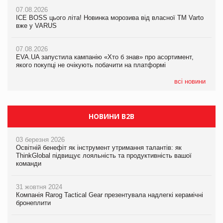
07.08.2026
07.08.2026
07.08.2026
Продажі Hugo Boss впали на 9%
ICE BOSS цього літа! Новинка морозива від власної ТМ Varto
ICE BOSS цього літа! Новинка морозива від власної ТМ Varto
вже у VARUS
вже у VARUS
07.08.2026
Франція заборонила рекламні дзвінки без згоди клієнтів
07.08.2026
07.08.2026
EVA.UA запустила кампанію «Хто б знав» про асортимент,
EVA.UA запустила кампанію «Хто б знав» про асортимент,
якого покупці не очікують побачити на платформі
якого покупці не очікують побачити на платформі
всі новини
НОВИНИ B2B
03 березня 2026
Освітній бенефіт як інструмент утримання талантів: як
ThinkGlobal підвищує лояльність та продуктивність вашої
команди
31 жовтня 2024
Компанія Rarog Tactical Gear презентувала надлегкі керамічні
бронеплити