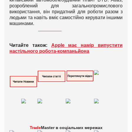
розроблений для загальнопромислового
використання, він придатний для роботи разом з
людьми та навіть вміє самостійно керувати іншими
машинами.
Ізраїльська компанія
Mentee Robotics
представила нового автономного гуманоїдного
робота MenteeBot V3, здатного виконувати реальні виробничі та логістичні завдання.
Читайте також:
Apple має намір випустити
настільного робота-компаньйона
Trade
Master в
соціальних мережах