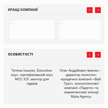
КРАЩІ КОМПАНІЇ
ОСОБИСТОСТІ
Тетяна Ільєнко, Executive-
Олег Андрійович Івченко —
коуч, сертифікований коуч
директор патентно-
МСС ICF, ментор для
юридичної компанії «Вайз
лідерів
Груп», консалтингової
компанії «Парето» та
маркетингової агенції
,
Myka Agency.
ОВ