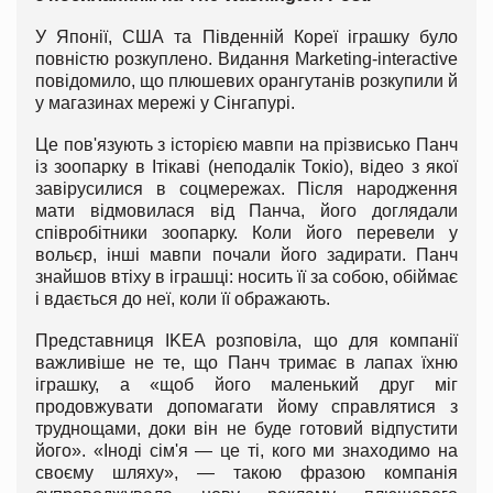
У Японії, США та Південній Кореї іграшку було
повністю розкуплено. Видання Marketing-interactive
повідомило, що плюшевих орангутанів розкупили й
у магазинах мережі у Сінгапурі.
Це пов'язують з історією мавпи на прізвисько Панч
із зоопарку в Ітікаві (неподалік Токіо), відео з якої
завірусилися в соцмережах. Після народження
мати відмовилася від Панча, його доглядали
співробітники зоопарку. Коли його перевели у
вольєр, інші мавпи почали його задирати. Панч
знайшов втіху в іграшці: носить її за собою, обіймає
і вдається до неї, коли її ображають.
Представниця IKEA розповіла, що для компанії
важливіше не те, що Панч тримає в лапах їхню
іграшку, а «щоб його маленький друг міг
продовжувати допомагати йому справлятися з
труднощами, доки він не буде готовий відпустити
його». «Іноді сім'я — це ті, кого ми знаходимо на
своєму шляху», — такою фразою компанія