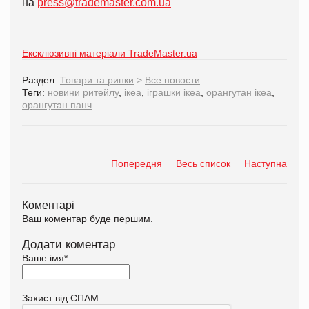
на
press@trademaster.com.ua
Ексклюзивні матеріали TradeMaster.ua
Раздел:
Товари та ринки
>
Все новости
Теги:
новини ритейлу
,
ікеа
,
іграшки ікеа
,
орангутан ікеа
,
орангутан панч
Попередня
Весь список
Наступна
Коментарі
Ваш коментар буде першим.
Додати коментар
Ваше імя
*
Захист від СПАМ