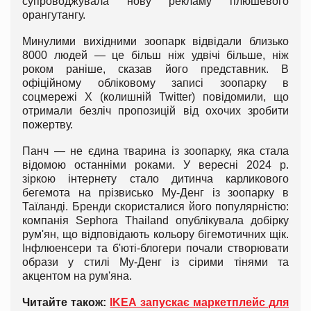
супроводжувала нову рекламу плюшевого
орангутангу.
Минулими вихідними зоопарк відвідали близько
8000 людей — це більш ніж удвічі більше, ніж
роком раніше, сказав його представник. В
офіційному обліковому записі зоопарку в
соцмережі X (колишній Twitter) повідомили, що
отримали безліч пропозицій від охочих зробити
пожертву.
Панч — не єдина тварина із зоопарку, яка стала
відомою останніми роками. У вересні 2024 р.
зіркою інтернету стало дитинча карликового
бегемота на прізвисько Му-Денг із зоопарку в
Таїланді. Бренди скористалися його популярністю:
компанія Sephora Thailand опублікувала добірку
рум'ян, що відповідають кольору бігемотичних щік.
Інфлюенсери та б'юті-блогери почали створювати
образи у стилі Му-Денг із сірими тінями та
акцентом на рум'яна.
Читайте також:
IKEA запускає маркетплейс для