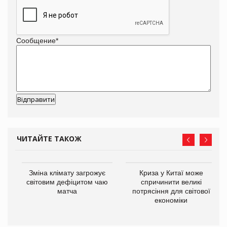
Сообщение
*
ЧИТАЙТЕ ТАКОЖ
Зміна клімату загрожує
Криза у Китаї може
ne
світовим дефіцитом чаю
спричинити великі
матча
потрясіння для світової
економіки