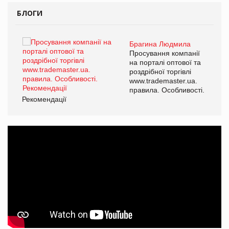
БЛОГИ
Брагина Людмила
ї
Просування компанії
а
на порталі оптової та
роздрібної торгівлі
www.trademaster.ua.
і.
правила. Особливості.
Рекомендації
Ре