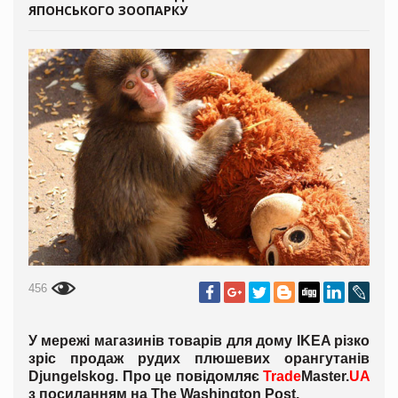
ЯПОНСЬКОГО ЗООПАРКУ
456
У мережі магазинів товарів для дому IKEA різко
зріс продаж рудих плюшевих орангутанів
Djungelskog. Про це повідомляє
Trade
Master.
UA
з посиланням на The Washington Post.