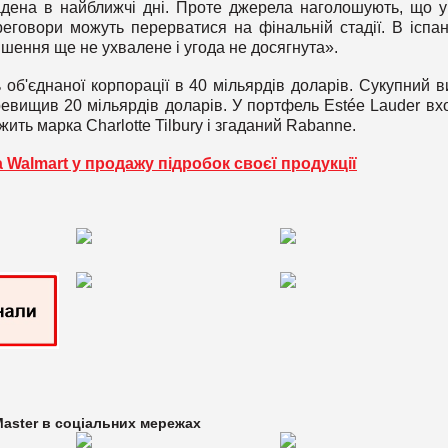
адена в найближчі дні. Проте джерела наголошують, що 
еговори можуть перерватися на фінальній стадії. В іспан
ішення ще не ухвалене і угода не досягнута».
 об'єднаної корпорації в 40 мільярдів доларів. Сукупний в
ревищив 20 мільярдів доларів. У портфель Estée Lauder вх
ежить марка Charlotte Tilbury і згаданий Rabanne.
 Walmart у продажу підробок своєї продукції
aster в
соціальних мережах