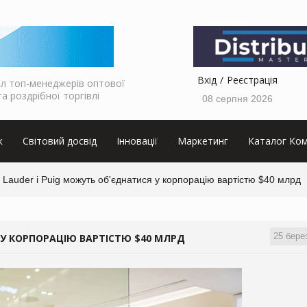
Вхід
Реєстрація
л топ-менеджерів оптової
та роздрібної торгівлі
08 серпня 2026
к
Світовий досвід
Інновації
Маркетинг
Каталог Ком
 Lauder і Puig можуть об'єднатися у корпорацію вартістю $40 млрд
25 бере
Я У КОРПОРАЦІЮ ВАРТІСТЮ $40 МЛРД