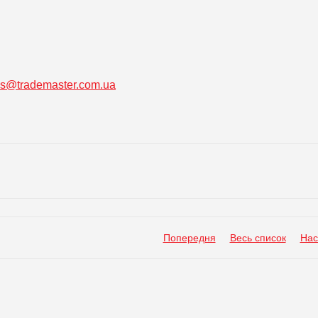
ss@trademaster.com.ua
Попередня
Весь список
Нас