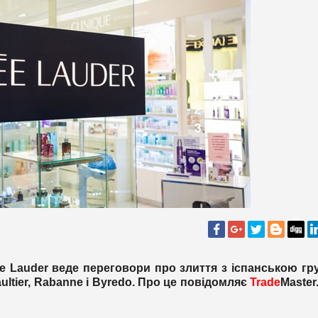
e Lauder веде переговори про злиття з іспанською г
ultier, Rabanne і Byredo. Про це повідомляє
Trade
Master