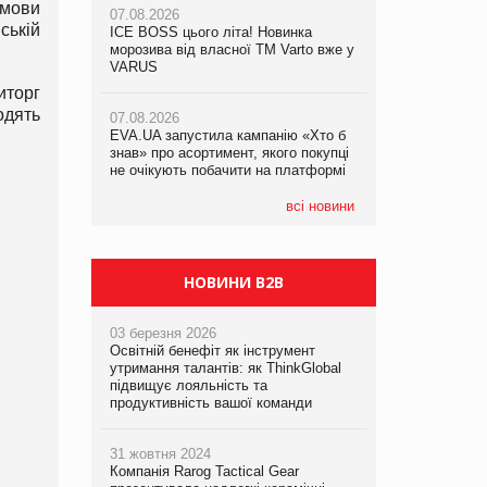
умови
07.08.2026
07.08.2026
ській
ICE BOSS цього літа! Новинка
ICE BOSS цього літа! Новинка
07.08.2026
морозива від власної ТМ Varto вже у
морозива від власної ТМ Varto вже у
Франція заборонила рекламні дзвінки
VARUS
VARUS
без згоди клієнтів
иторг
одять
07.08.2026
07.08.2026
EVA.UA запустила кампанію «Хто б
EVA.UA запустила кампанію «Хто б
знав» про асортимент, якого покупці
знав» про асортимент, якого покупці
не очікують побачити на платформі
не очікують побачити на платформі
всі новини
НОВИНИ B2B
03 березня 2026
Освітній бенефіт як інструмент
утримання талантів: як ThinkGlobal
підвищує лояльність та
продуктивність вашої команди
31 жовтня 2024
Компанія Rarog Tactical Gear