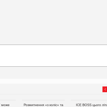
ї може
Розмитнення «з коліс» та
ICE BOSS цього літ