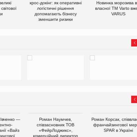
великі
крос-докінг: як оперативні
Новинка морозива в
світової
логістичні рішення
власної ТМ Varto вж
ки
допомагають бізнесу
VARUS
зменшити ризики
 Івченко —
Роман Наумчев,
Роман Корсак, співвла
ентно-
співзасновник ТОВ
франчайзингової мер
нії «Вайз
«ФейрЛоджикс»,
SPAR в Україні
тингової
комерційний директор