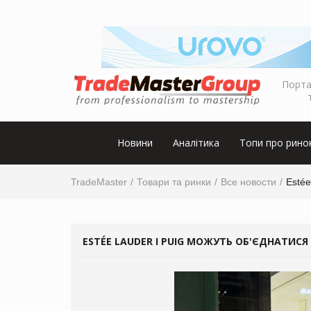
Порта
Новини
Аналітика
Топи про рино
TradeMaster
Товари та ринки
Все новости
Estée
ESTÉE LAUDER І PUIG МОЖУТЬ ОБ'ЄДНАТИС