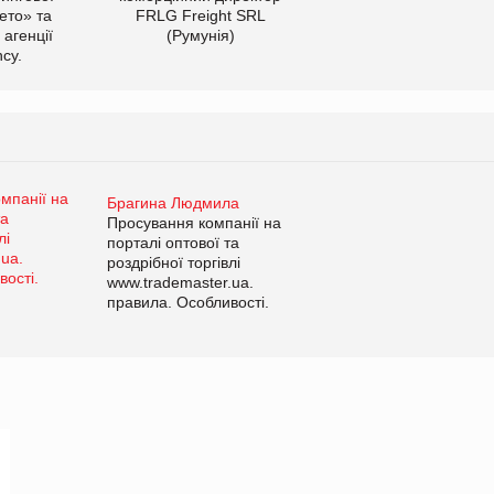
ето» та
FRLG Freight SRL
 агенції
(Румунія)
cy.
Брагина Людмила
Просування компанії на
порталі оптової та
роздрібної торгівлі
www.trademaster.ua.
правила. Особливості.