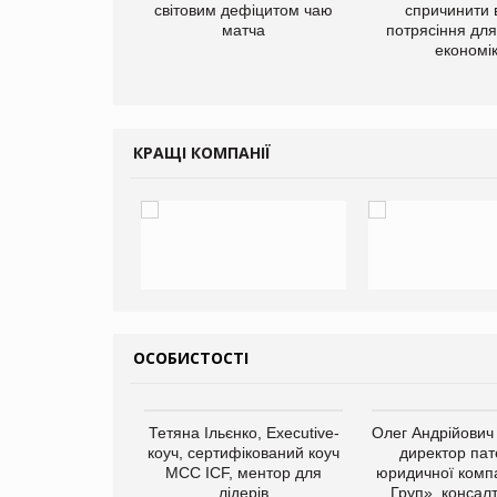
добавок Thorne
світовим дефіцитом чаю
спричинити 
матча
потрясіння для 
економі
КРАЩІ КОМПАНІЇ
ОСОБИСТОСТІ
арас Ігорович,
Тетяна Ільєнко, Executive-
Олег Андрійович
иробництва ТОВ
коуч, сертифікований коуч
директор пат
Герчак"
МСС ICF, ментор для
юридичної компа
лідерів
Груп», консал