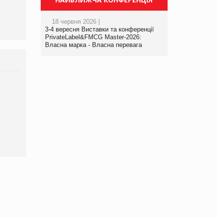
18 червня 2026 |
3-4 вересня Виставки та конференції
PrivateLabel&FMCG Master-2026:
Власна марка - Власна перевага
Брагина Людмила
Просування компанії на
порталі оптової та роздрібної
торгівлі www.trademaster.ua.
правила. Особливості.
Рекомендації