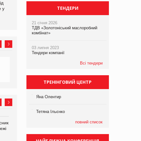
ід
кампанію «Хто б знав» про
збиток у першому півріччі
ТЕНДЕРИ
е у
асортимент, якого покупці
не очікують побачити на
платформі
21 січня 2026
ТДВ «Золотоніський маслоробний
комбінат»
03 липня 2023
Тендери компанії
Всі тендери
ТРЕНІНГОВИЙ ЦЕНТР
Яна Олентир
Тетяна Ільєнко
повний список
сник
Олексій Логачов-Михайлов
Яна Сараніна, директор
ежі
Файно маркет Директор
компанії «УкраМарин»
департаменту з
виробництва
НАЙБЛИЖЧА КОНФЕРЕНЦІЯ