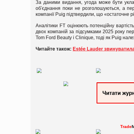
За даними видання, угода може бути укл
об'єднання поки не розголошуються, а пер
компанії Puig підтвердили, що «остаточне р
Аналітики FT оцінюють потенційну вартість
двох компаній за підсумками 2025 року пе
Tom Ford Beauty і Clinique, тоді як Puig нал
Читайте також:
Estée Lauder звинуватила
Trade
M