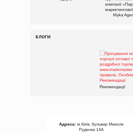
компанії «Пар
маркетингової
Myka Agen
БЛОГИ
Брагина Людмила
Просування компанії на
порталі оптової та роздрібної
торгівлі www.trademaster.ua.
правила. Особливості.
Рекомендації
Рекомендації
Адреса:
м.Київ, бульвар Миколи
Руденка 14А