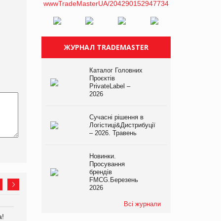
ЖУРНАЛ TRADEMASTER
Каталог Головних
Проєктів
PrivateLabel –
2026
Сучасні рішення в
Логістиці&Дистрибуції
– 2026. Травень
Новинки.
Просування
брендів
FMCG.Березень
2026
Всі журнали
а!
EVA.UA запустила
Kraft Heinz скоротила